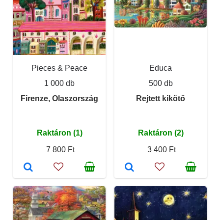
Pieces & Peace
Educa
1 000 db
500 db
Firenze, Olaszország
Rejtett kikötő
Raktáron (1)
Raktáron (2)
7 800 Ft
3 400 Ft