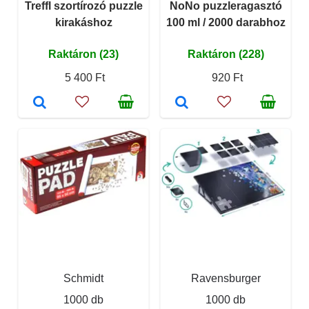
Treffl szortírozó puzzle
NoNo puzzleragasztó
kirakáshoz
100 ml / 2000 darabhoz
Raktáron (23)
Raktáron (228)
5 400 Ft
920 Ft
Schmidt
Ravensburger
1000 db
1000 db