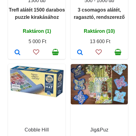
1500 db
500 - 1000 db
Trefl alátét 1500 darabos
3 csomagos alátét,
puzzle kirakásához
ragasztó, rendszerező
Raktáron (1)
Raktáron (10)
5 000 Ft
13 600 Ft
Cobble Hill
Jig&Puz