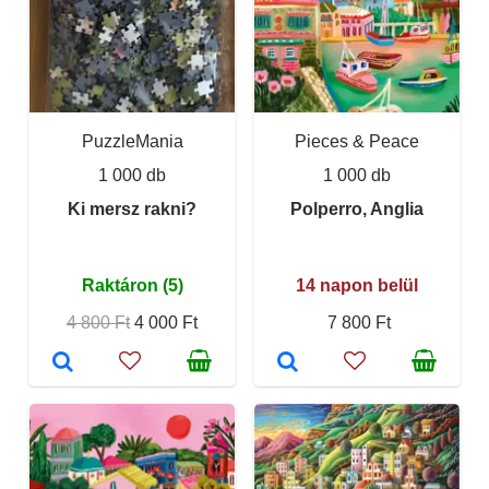
PuzzleMania
Pieces & Peace
1 000 db
1 000 db
Ki mersz rakni?
Polperro, Anglia
Raktáron (5)
14 napon belül
4 800 Ft
4 000 Ft
7 800 Ft