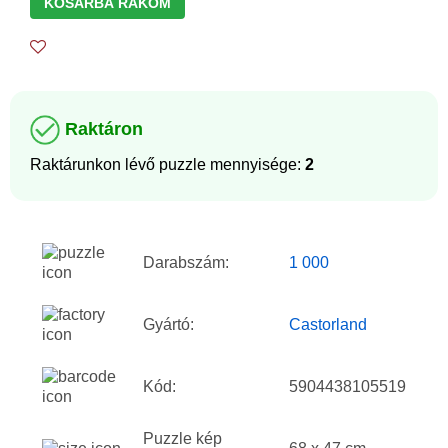
KOSÁRBA RAKOM
Raktáron
Raktárunkon lévő puzzle mennyisége:
2
Darabszám:
1 000
Gyártó:
Castorland
Kód:
5904438105519
Puzzle kép