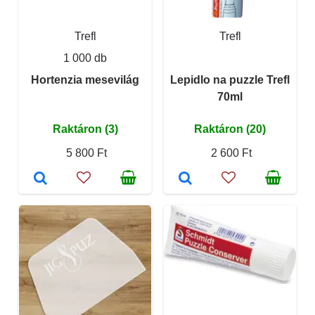
Trefl
Trefl
1 000 db
Hortenzia mesevilág
Lepidlo na puzzle Trefl
70ml
Raktáron (3)
Raktáron (20)
5 800 Ft
2 600 Ft