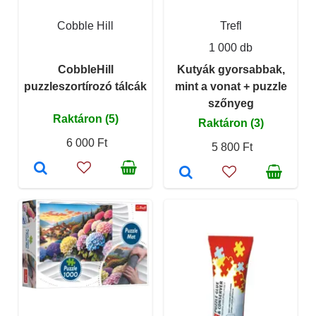
Cobble Hill
Trefl
1 000 db
CobbleHill
Kutyák gyorsabbak,
puzzleszortírozó tálcák
mint a vonat + puzzle
szőnyeg
Raktáron (5)
Raktáron (3)
6 000 Ft
5 800 Ft