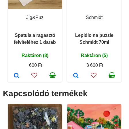
Jig&Puz
Schmidt
Spatula a ragasztó
Lepidlo na puzzle
felviteléhez 1 darab
Schmidt 70ml
Raktáron (8)
Raktáron (5)
600 Ft
3 600 Ft
Kapcsolódó termékek