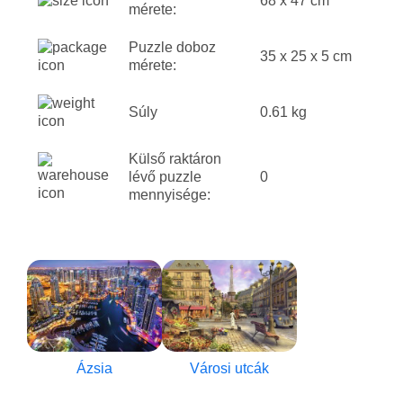
68 x 47 cm
mérete:
Puzzle doboz
35 x 25 x 5 cm
mérete:
Súly
0.61 kg
Külső raktáron
lévő puzzle
0
mennyisége:
Ázsia
Városi utcák