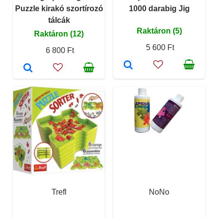
Puzzle kirakó szortírozó
1000 darabig Jig
tálcák
Raktáron (5)
Raktáron (12)
5 600 Ft
6 800 Ft
Trefl
NoNo