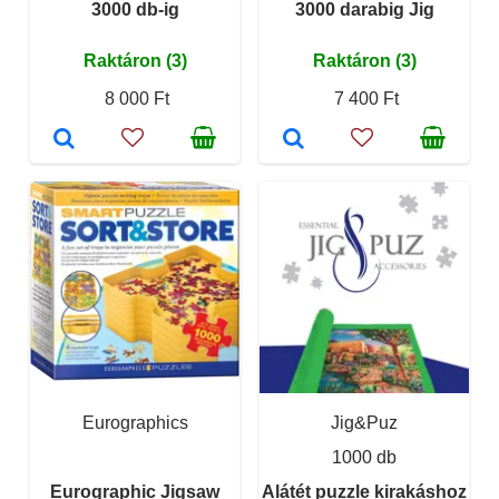
3000 db-ig
3000 darabig Jig
Raktáron (3)
Raktáron (3)
8 000 Ft
7 400 Ft
Eurographics
Jig&Puz
1000 db
Eurographic Jigsaw
Alátét puzzle kirakáshoz