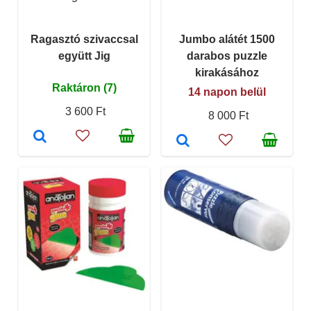
Ragasztó szivaccsal
Jumbo alátét 1500
együtt Jig
darabos puzzle
kirakásához
Raktáron (7)
14 napon belül
3 600 Ft
8 000 Ft