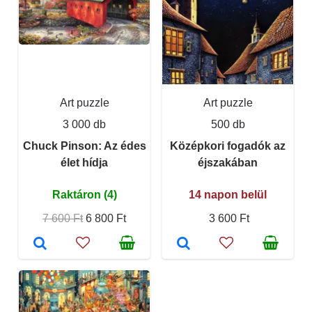
Art puzzle
Art puzzle
3 000 db
500 db
Chuck Pinson: Az édes
Középkori fogadók az
élet hídja
éjszakában
Raktáron (4)
14 napon belül
7 600 Ft
6 800 Ft
3 600 Ft