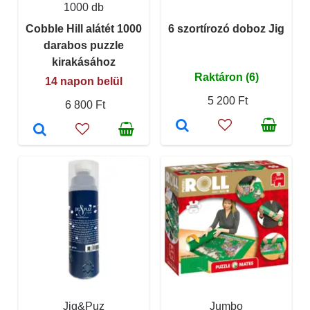
1000 db
Cobble Hill alátét 1000
6 szortírozó doboz Jig
darabos puzzle
kirakásához
Raktáron (6)
14 napon belül
5 200 Ft
6 800 Ft
Jig&Puz
Jumbo