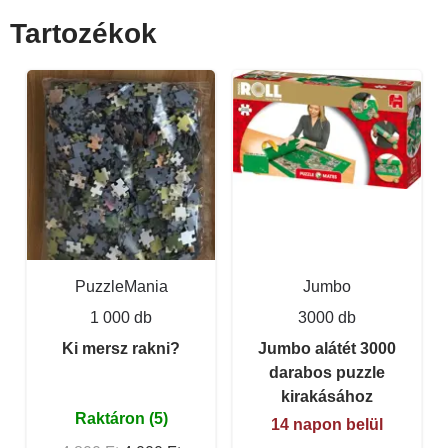
Tartozékok
PuzzleMania
Jumbo
1 000 db
3000 db
Ki mersz rakni?
Jumbo alátét 3000
darabos puzzle
kirakásához
Raktáron (5)
14 napon belül