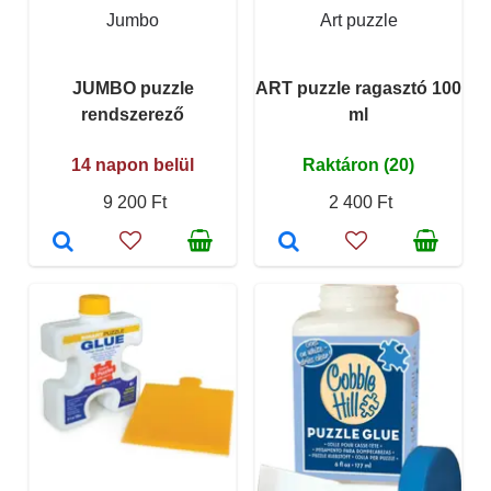
Jumbo
Art puzzle
JUMBO puzzle
ART puzzle ragasztó 100
rendszerező
ml
14 napon belül
Raktáron (20)
9 200 Ft
2 400 Ft