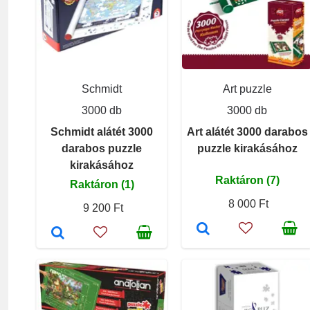
Schmidt
Art puzzle
3000 db
3000 db
Schmidt alátét 3000
Art alátét 3000 darabos
darabos puzzle
puzzle kirakásához
kirakásához
Raktáron (7)
Raktáron (1)
8 000 Ft
9 200 Ft