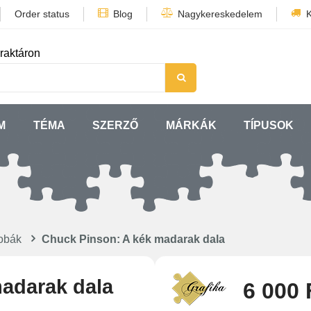
Order status
Blog
Nagykereskedelem
K
raktáron
M
TÉMA
SZERZŐ
MÁRKÁK
TÍPUSOK
obák
Chuck Pinson: A kék madarak dala
adarak dala
6 000 