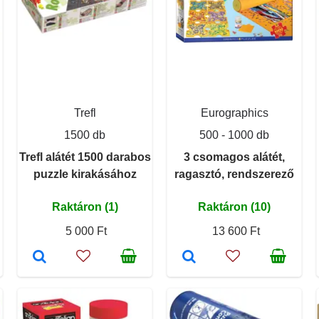
Trefl
Eurographics
1500 db
500 - 1000 db
Trefl alátét 1500 darabos
3 csomagos alátét,
puzzle kirakásához
ragasztó, rendszerező
Raktáron (1)
Raktáron (10)
5 000 Ft
13 600 Ft