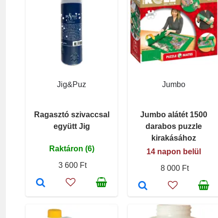
Jig&Puz
Jumbo
Ragasztó szivaccsal
Jumbo alátét 1500
együtt Jig
darabos puzzle
kirakásához
Raktáron (6)
14 napon belül
3 600 Ft
8 000 Ft