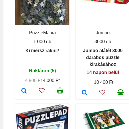
PuzzleMania
Jumbo
1 000 db
3000 db
Ki mersz rakni?
Jumbo alátét 3000
darabos puzzle
kirakásához
Raktáron (5)
14 napon belül
4 800 Ft
4 000 Ft
10 400 Ft