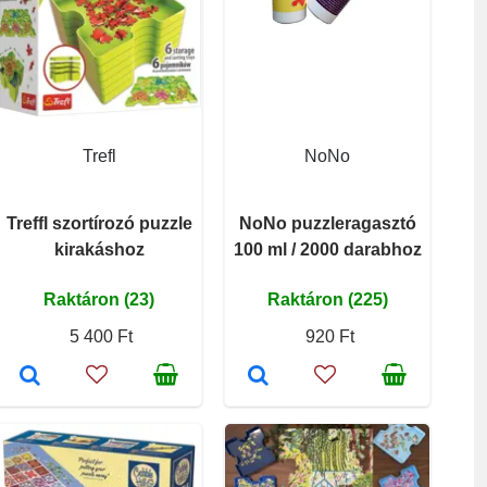
Trefl
NoNo
Treffl szortírozó puzzle
NoNo puzzleragasztó
kirakáshoz
100 ml / 2000 darabhoz
Raktáron (23)
Raktáron (225)
5 400 Ft
920 Ft