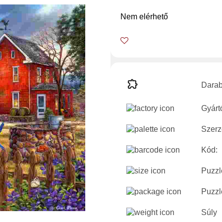
Nem elérhető
Dara
Gyárt
Szerz
Kód:
Puzzl
Puzzl
Súly