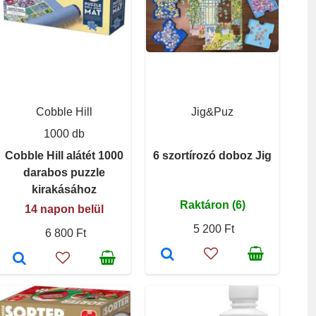
Cobble Hill
Jig&Puz
1000 db
Cobble Hill alátét 1000
6 szortírozó doboz Jig
darabos puzzle
kirakásához
Raktáron (6)
14 napon belül
5 200 Ft
6 800 Ft