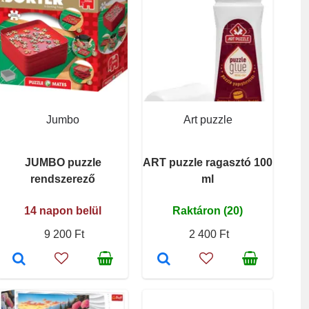
Jumbo
Art puzzle
JUMBO puzzle
ART puzzle ragasztó 100
rendszerező
ml
14 napon belül
Raktáron (20)
9 200 Ft
2 400 Ft