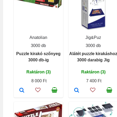
Anatolian
Jig&Puz
3000 db
3000 db
Puzzle kirakó szőnyeg
Alátét puzzle kirakásho
3000 db-ig
3000 darabig Jig
Raktáron (3)
Raktáron (3)
8 000 Ft
7 400 Ft