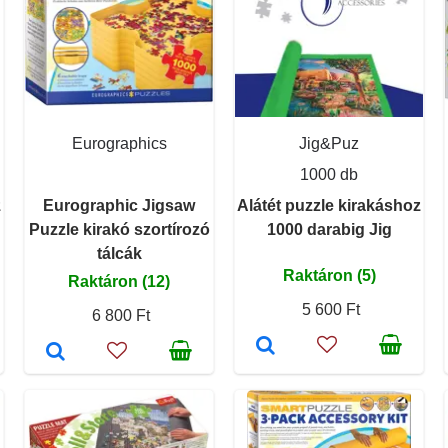
Eurographics
Jig&Puz
1000 db
z
Eurographic Jigsaw
Alátét puzzle kirakáshoz
Puzzle kirakó szortírozó
1000 darabig Jig
tálcák
Raktáron (5)
Raktáron (12)
5 600 Ft
6 800 Ft