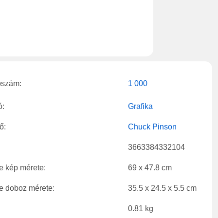
bszám:
1 000
ó:
Grafika
ő:
Chuck Pinson
3663384332104
e kép mérete:
69 x 47.8 cm
e doboz mérete:
35.5 x 24.5 x 5.5 cm
0.81 kg