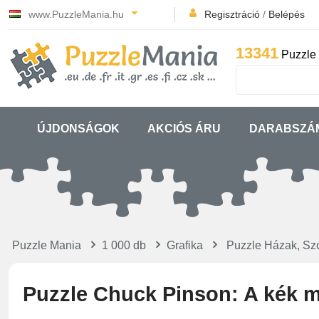
www.PuzzleMania.hu
Regisztráció
/
Belépés
13341
Puzzle 
ÚJDONSÁGOK
AKCIÓS ÁRU
DARABSZÁ
Puzzle Mania
1 000 db
Grafika
Puzzle Házak, Sz
Puzzle Chuck Pinson: A kék m