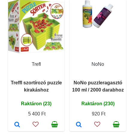
Trefl
NoNo
Treffl szortírozó puzzle
NoNo puzzleragasztó
kirakáshoz
100 ml / 2000 darabhoz
Raktáron (23)
Raktáron (230)
5 400 Ft
920 Ft