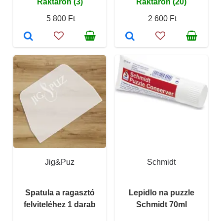
Raktáron (3)
Raktáron (20)
5 800 Ft
2 600 Ft
Jig&Puz
Schmidt
Spatula a ragasztó
Lepidlo na puzzle
felviteléhez 1 darab
Schmidt 70ml