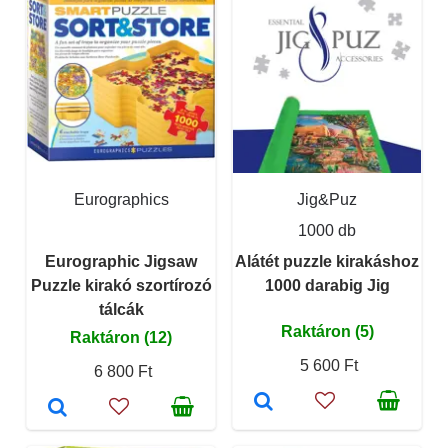
Eurographics
Jig&Puz
1000 db
Eurographic Jigsaw
Alátét puzzle kirakáshoz
Puzzle kirakó szortírozó
1000 darabig Jig
tálcák
Raktáron (5)
Raktáron (12)
5 600 Ft
6 800 Ft