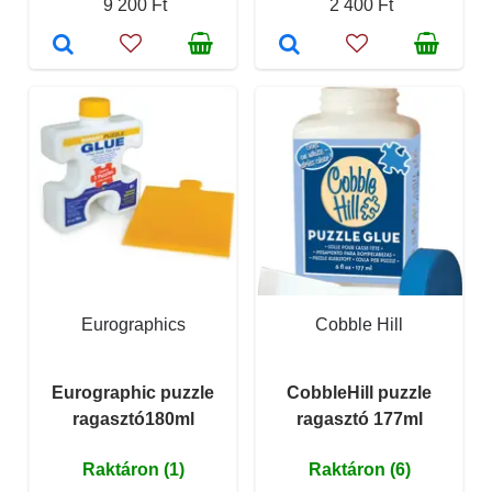
9 200 Ft
2 400 Ft
Eurographics
Cobble Hill
Eurographic puzzle
CobbleHill puzzle
ragasztó180ml
ragasztó 177ml
Raktáron (1)
Raktáron (6)