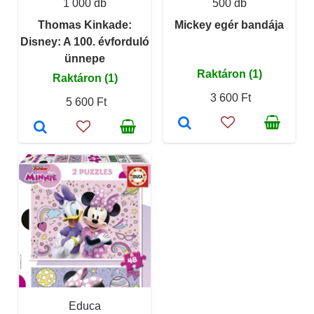
1 000 db
500 db
Thomas Kinkade:
Mickey egér bandája
Disney: A 100. évforduló
ünnepe
Raktáron (1)
Raktáron (1)
3 600 Ft
5 600 Ft
Educa