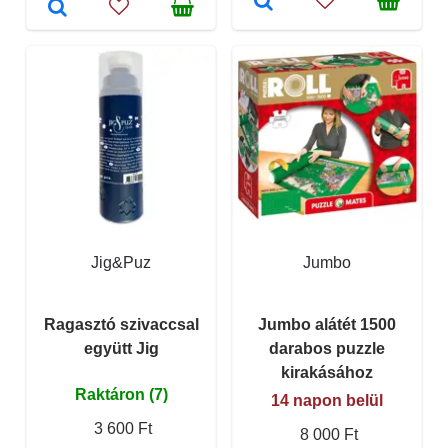
Jig&Puz
Jumbo
Ragasztó szivaccsal
Jumbo alátét 1500
együtt Jig
darabos puzzle
kirakásához
Raktáron (7)
14 napon belül
3 600 Ft
8 000 Ft