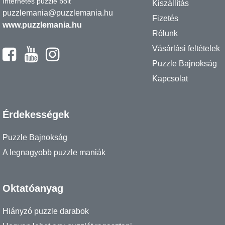
Internetes puzzle bolt
Kiszállítás
puzzlemania@puzzlemania.hu
Fizetés
www.puzzlemania.hu
Rólunk
Vásárlási feltételek
Puzzle Bajnokság
Kapcsolat
Érdekességek
Puzzle Bajnokság
A legnagyobb puzzle maniák
Oktatóanyag
Hiányzó puzzle darabok