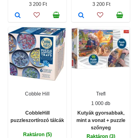
3 200 Ft
3 200 Ft
Cobble Hill
Trefl
1 000 db
CobbleHill
Kutyák gyorsabbak,
puzzleszortírozó tálcák
mint a vonat + puzzle
szőnyeg
Raktáron (5)
Raktáron (3)