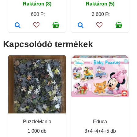
Raktáron (8)
Raktáron (5)
600 Ft
3 600 Ft
Kapcsolódó termékek
PuzzleMania
Educa
1 000 db
3+4+4+4+5 db