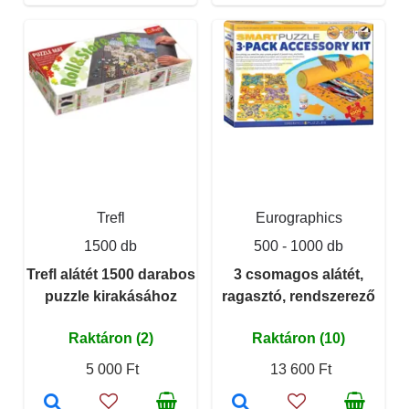
Trefl
Eurographics
1500 db
500 - 1000 db
Trefl alátét 1500 darabos
3 csomagos alátét,
puzzle kirakásához
ragasztó, rendszerező
Raktáron (2)
Raktáron (10)
5 000 Ft
13 600 Ft