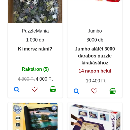
PuzzleMania
Jumbo
1 000 db
3000 db
Ki mersz rakni?
Jumbo alátét 3000
darabos puzzle
kirakásához
Raktáron (5)
14 napon belül
4 800 Ft
4 000 Ft
10 400 Ft