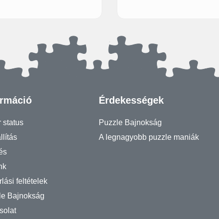
ormáció
Érdekességek
 status
Puzzle Bajnokság
llítás
A legnagyobb puzzle maniák
és
nk
lási feltételek
le Bajnokság
solat