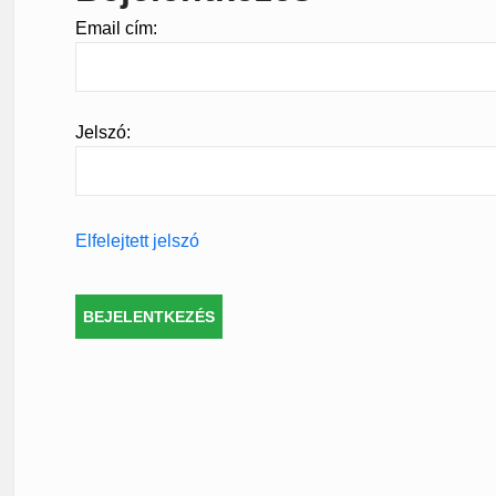
Email cím:
Jelszó:
Elfelejtett jelszó