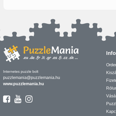
Inf
Order
Internetes puzzle bolt
Kiszá
puzzlemania@puzzlemania.hu
Fizet
www.puzzlemania.hu
Rólu
Vásár
Puzz
Kapc