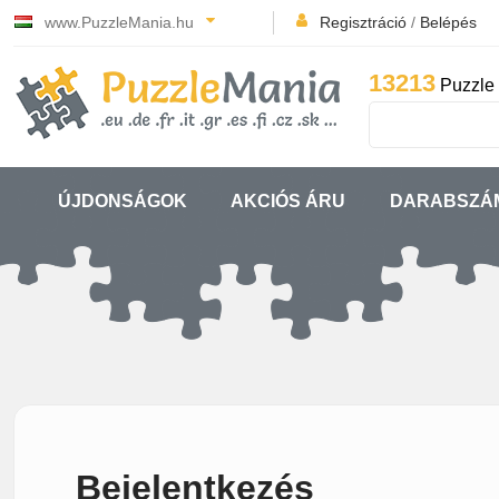
www.PuzzleMania.hu
Regisztráció
/
Belépés
13213
Puzzle 
ÚJDONSÁGOK
AKCIÓS ÁRU
DARABSZÁ
Bejelentkezés