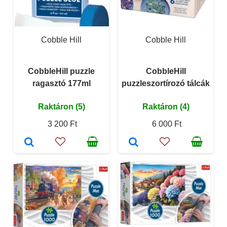
Cobble Hill
Cobble Hill
CobbleHill puzzle
CobbleHill
ragasztó 177ml
puzzleszortírozó tálcák
Raktáron (5)
Raktáron (4)
3 200 Ft
6 000 Ft