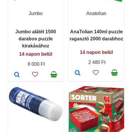
Jumbo
Anatolian
Jumbo alátét 1500
AnaTolian 140ml puzzle
darabos puzzle
ragasztó 2000 darabhoz
kirakásához
14 napon belül
14 napon belül
2 480 Ft
8 000 Ft