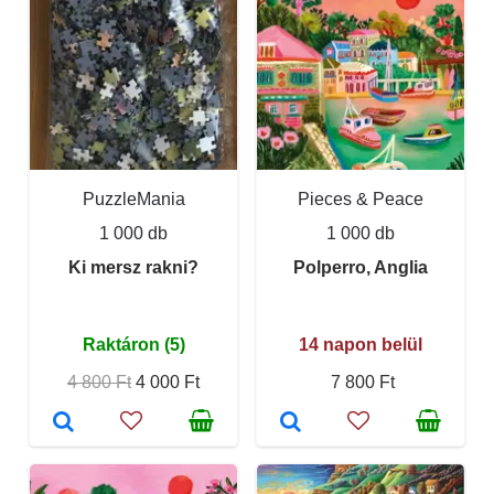
PuzzleMania
Pieces & Peace
1 000 db
1 000 db
Ki mersz rakni?
Polperro, Anglia
Raktáron (5)
14 napon belül
4 800 Ft
4 000 Ft
7 800 Ft