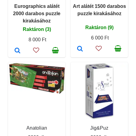
Eurographics alátét
Art alátét 1500 darabos
2000 darabos puzzle
puzzle kirakásához
kirakásához
Raktáron (9)
Raktáron (3)
6 000 Ft
8 000 Ft
Anatolian
Jig&Puz