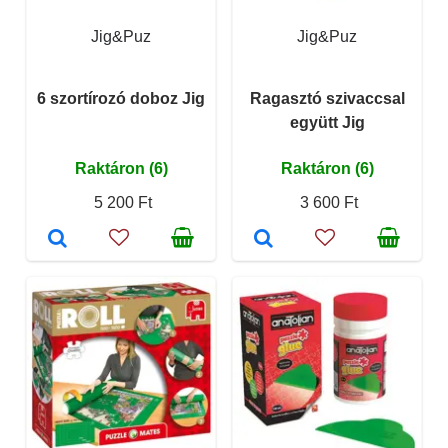
Jig&Puz
Jig&Puz
6 szortírozó doboz Jig
Ragasztó szivaccsal
együtt Jig
Raktáron (6)
Raktáron (6)
5 200 Ft
3 600 Ft