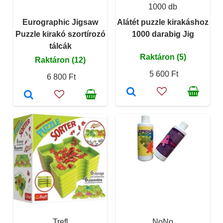
1000 db
Eurographic Jigsaw
Alátét puzzle kirakáshoz
Puzzle kirakó szortírozó
1000 darabig Jig
tálcák
Raktáron (5)
Raktáron (12)
5 600 Ft
6 800 Ft
Trefl
NoNo