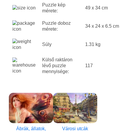
Puzzle kép
49 x 34 cm
mérete:
Puzzle doboz
34 x 24 x 6.5 cm
mérete:
Súly
1.31 kg
Külső raktáron
lévő puzzle
117
mennyisége:
Ábrák, állatok,
Városi utcák