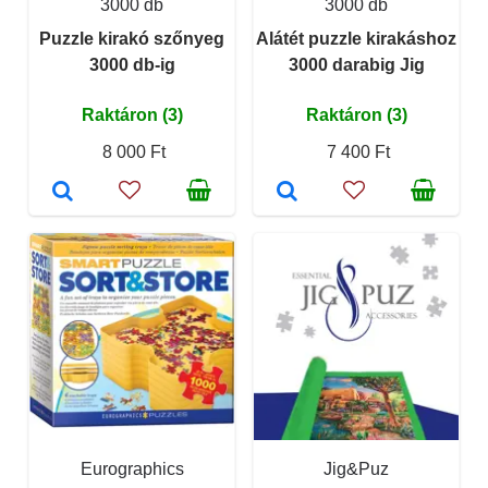
3000 db
3000 db
Puzzle kirakó szőnyeg
Alátét puzzle kirakáshoz
3000 db-ig
3000 darabig Jig
Raktáron (3)
Raktáron (3)
8 000 Ft
7 400 Ft
Eurographics
Jig&Puz