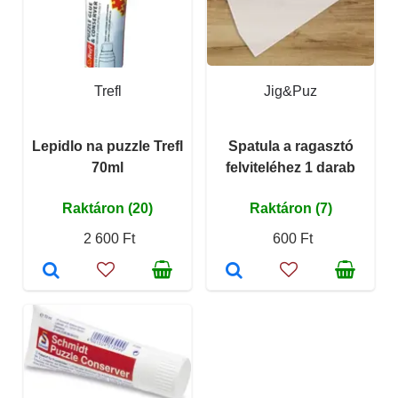
Trefl
Jig&Puz
Lepidlo na puzzle Trefl
Spatula a ragasztó
70ml
felviteléhez 1 darab
Raktáron (20)
Raktáron (7)
2 600 Ft
600 Ft