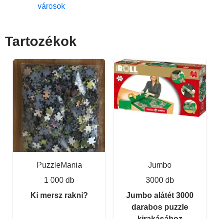
városok
Tartozékok
PuzzleMania
Jumbo
1 000 db
3000 db
Ki mersz rakni?
Jumbo alátét 3000
darabos puzzle
kirakásához