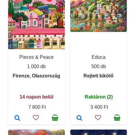
Pieces & Peace
Educa
1 000 db
500 db
Firenze, Olaszország
Rejtett kikötő
14 napon belül
Raktáron (2)
7 800 Ft
3 400 Ft