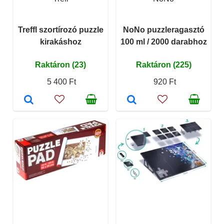
Treffl szortírozó puzzle
NoNo puzzleragasztó
kirakáshoz
100 ml / 2000 darabhoz
Raktáron (23)
Raktáron (225)
5 400 Ft
920 Ft