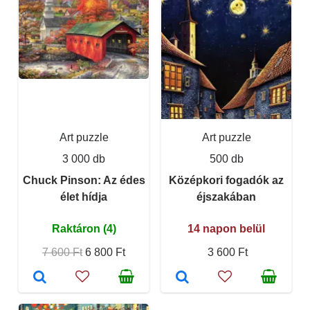
Art puzzle
Art puzzle
3 000 db
500 db
Chuck Pinson: Az édes
Középkori fogadók az
élet hídja
éjszakában
Raktáron (4)
14 napon belül
7 600 Ft
6 800 Ft
3 600 Ft