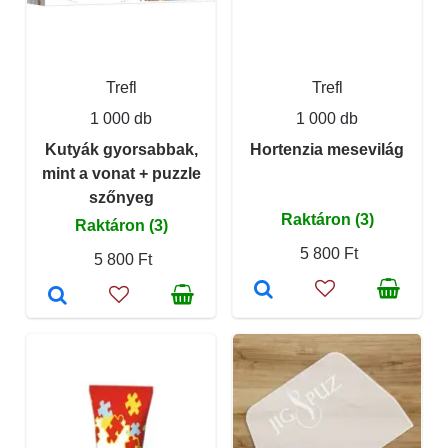
Trefl
Trefl
1 000 db
1 000 db
Kutyák gyorsabbak,
Hortenzia mesevilág
mint a vonat + puzzle
szőnyeg
Raktáron (3)
Raktáron (3)
5 800 Ft
5 800 Ft