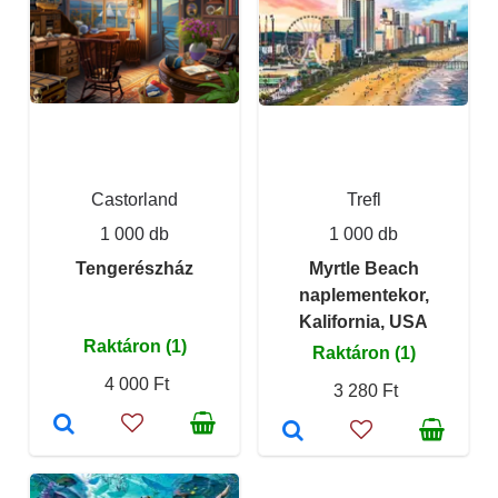
Castorland
Trefl
1 000 db
1 000 db
Tengerészház
Myrtle Beach
naplementekor,
Kalifornia, USA
Raktáron (1)
Raktáron (1)
4 000 Ft
3 280 Ft