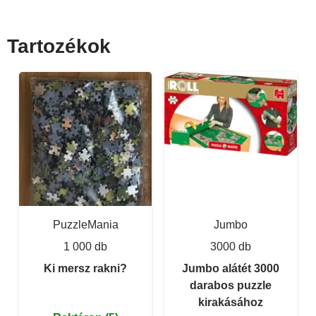
Tartozékok
PuzzleMania
Jumbo
1 000 db
3000 db
Ki mersz rakni?
Jumbo alátét 3000
darabos puzzle
kirakásához