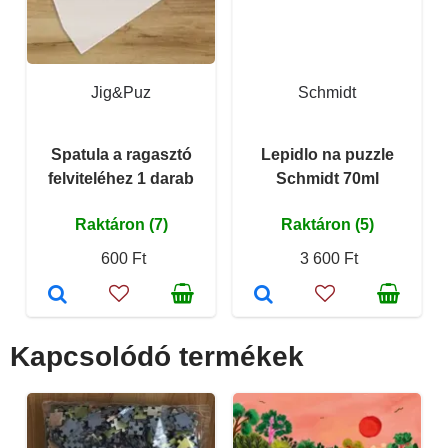
Jig&Puz
Schmidt
Spatula a ragasztó
Lepidlo na puzzle
felviteléhez 1 darab
Schmidt 70ml
Raktáron (7)
Raktáron (5)
600 Ft
3 600 Ft
Kapcsolódó termékek