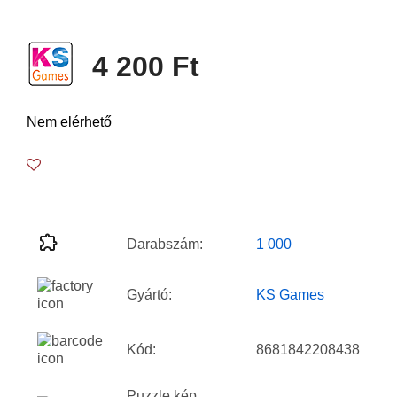
4 200 Ft
Nem elérhető
Darabszám:
1 000
Gyártó:
KS Games
Kód:
8681842208438
Puzzle kép