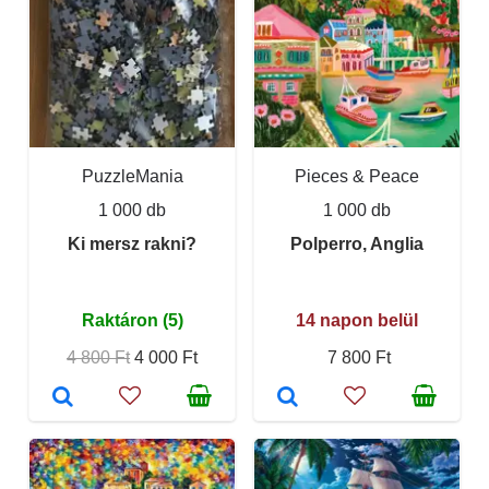
PuzzleMania
Pieces & Peace
1 000 db
1 000 db
Ki mersz rakni?
Polperro, Anglia
Raktáron (5)
14 napon belül
4 800 Ft
4 000 Ft
7 800 Ft