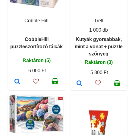
Cobble Hill
Trefl
1 000 db
CobbleHill
Kutyák gyorsabbak,
puzzleszortírozó tálcák
mint a vonat + puzzle
szőnyeg
Raktáron (5)
Raktáron (3)
6 000 Ft
5 800 Ft