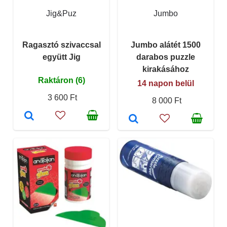
Jig&Puz
Jumbo
Ragasztó szivaccsal
Jumbo alátét 1500
együtt Jig
darabos puzzle
kirakásához
Raktáron (6)
14 napon belül
3 600 Ft
8 000 Ft