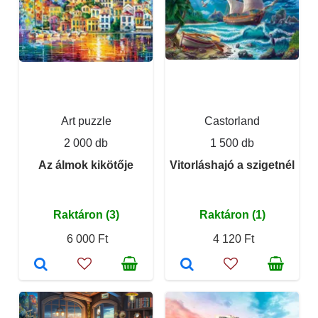
Art puzzle
Castorland
2 000 db
1 500 db
Az álmok kikötője
Vitorláshajó a szigetnél
Raktáron (3)
Raktáron (1)
6 000 Ft
4 120 Ft