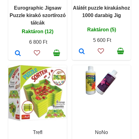
Eurographic Jigsaw
Alátét puzzle kirakáshoz
Puzzle kirakó szortírozó
1000 darabig Jig
tálcák
Raktáron (5)
Raktáron (12)
5 600 Ft
6 800 Ft
Trefl
NoNo