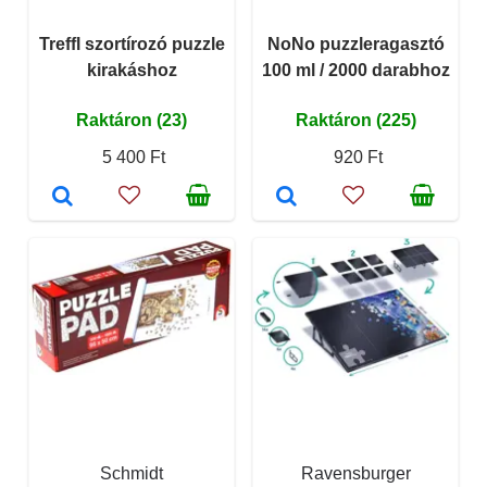
Treffl szortírozó puzzle
NoNo puzzleragasztó
kirakáshoz
100 ml / 2000 darabhoz
Raktáron (23)
Raktáron (225)
5 400 Ft
920 Ft
Schmidt
Ravensburger