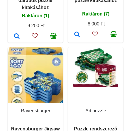
darabos puzzle
puzzle kirakásához
kirakásához
Raktáron (7)
Raktáron (1)
8 000 Ft
9 200 Ft
Ravensburger
Art puzzle
Ravensburger Jigsaw
Puzzle rendszerező