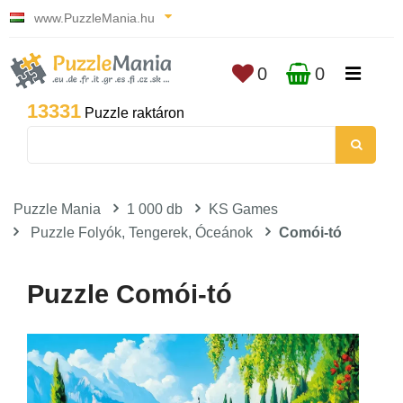
www.PuzzleMania.hu
0
0
13331
Puzzle raktáron
Puzzle Mania
1 000 db
KS Games
Puzzle Folyók, Tengerek, Óceánok
Comói-tó
Puzzle Comói-tó