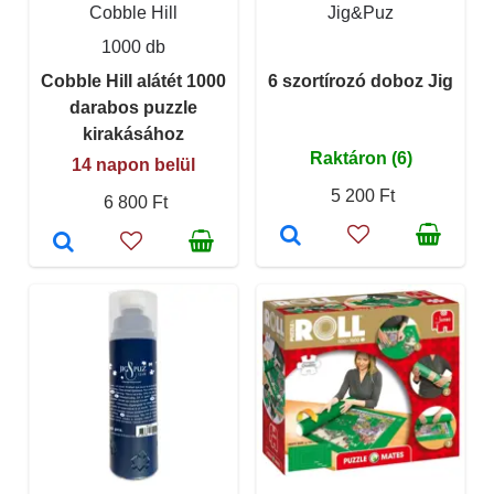
Cobble Hill
Jig&Puz
1000 db
Cobble Hill alátét 1000
6 szortírozó doboz Jig
darabos puzzle
kirakásához
Raktáron (6)
14 napon belül
5 200 Ft
6 800 Ft