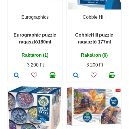
Eurographics
Cobble Hill
Eurographic puzzle
CobbleHill puzzle
ragasztó180ml
ragasztó 177ml
Raktáron (1)
Raktáron (6)
3 200 Ft
3 200 Ft