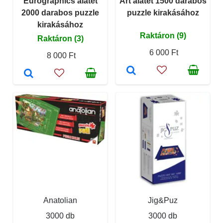
Eurographics alátét
Art alátét 1500 darabos
2000 darabos puzzle
puzzle kirakásához
kirakásához
Raktáron (9)
Raktáron (3)
6 000 Ft
8 000 Ft
Anatolian
Jig&Puz
3000 db
3000 db