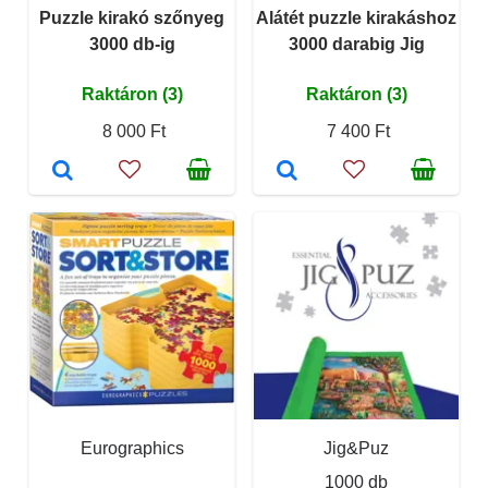
Puzzle kirakó szőnyeg
Alátét puzzle kirakáshoz
3000 db-ig
3000 darabig Jig
Raktáron (3)
Raktáron (3)
8 000 Ft
7 400 Ft
Eurographics
Jig&Puz
1000 db