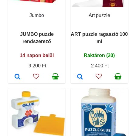
Jumbo
Art puzzle
JUMBO puzzle
ART puzzle ragasztó 100
rendszerező
ml
14 napon belül
Raktáron (20)
9 200 Ft
2 400 Ft