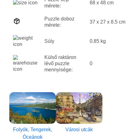
68 x 48 cm
mérete:
Puzzle doboz
37 x 27 x 8.5 cm
mérete:
Súly
0.85 kg
Külső raktáron
lévő puzzle
0
mennyisége:
Folyók, Tengerek,
Városi utcák
Óceánok