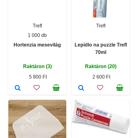
Trefl
Trefl
1 000 db
Hortenzia mesevilág
Lepidlo na puzzle Trefl
70ml
Raktáron (3)
Raktáron (20)
5 800 Ft
2 600 Ft