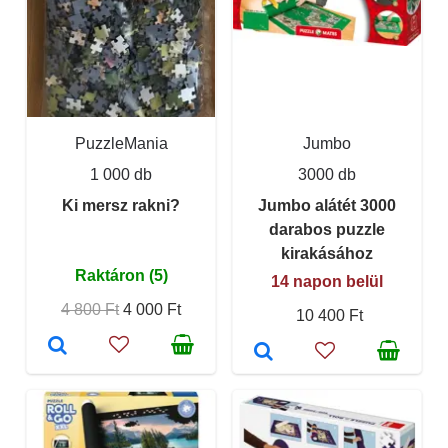
PuzzleMania
Jumbo
1 000 db
3000 db
Ki mersz rakni?
Jumbo alátét 3000
darabos puzzle
kirakásához
Raktáron (5)
14 napon belül
4 800 Ft
4 000 Ft
10 400 Ft