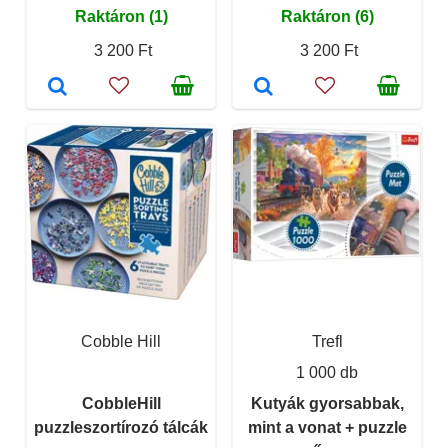
Raktáron (1)
Raktáron (6)
3 200 Ft
3 200 Ft
Cobble Hill
Trefl
1 000 db
CobbleHill
Kutyák gyorsabbak,
puzzleszortírozó tálcák
mint a vonat + puzzle