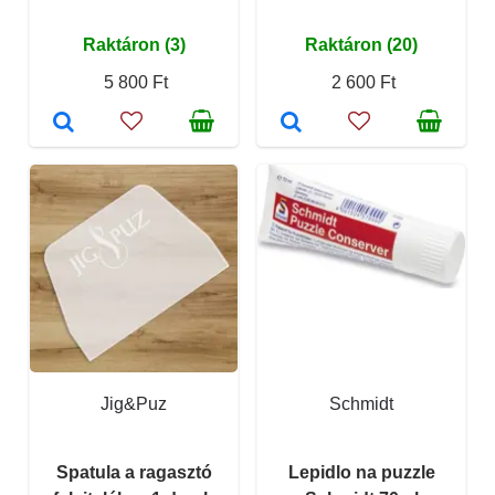
Raktáron (3)
Raktáron (20)
5 800 Ft
2 600 Ft
Jig&Puz
Schmidt
Spatula a ragasztó
Lepidlo na puzzle