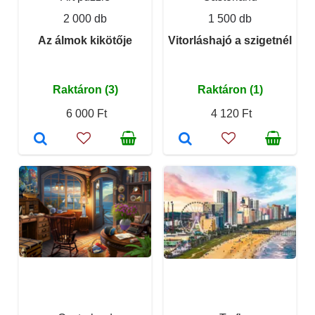
2 000 db
1 500 db
Az álmok kikötője
Vitorláshajó a szigetnél
Raktáron (3)
Raktáron (1)
6 000 Ft
4 120 Ft