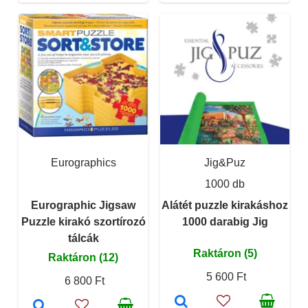
Eurographics
Jig&Puz
1000 db
Eurographic Jigsaw
Alátét puzzle kirakáshoz
Puzzle kirakó szortírozó
1000 darabig Jig
tálcák
Raktáron (5)
Raktáron (12)
5 600 Ft
6 800 Ft