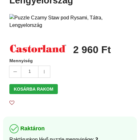
Lengyelország
2 960 Ft
Mennyiség
1
KOSÁRBA RAKOM
Raktáron
Raktárunkon lévő puzzle mennyisége:
2