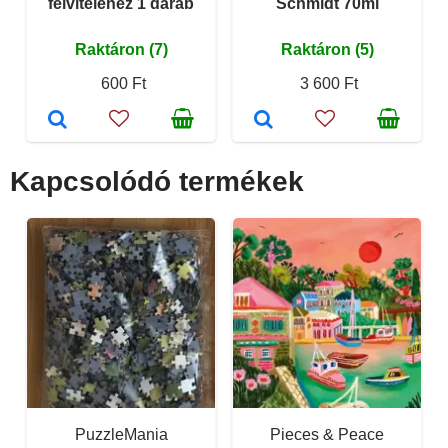
felviteléhez 1 darab
Schmidt 70ml
Raktáron (7)
Raktáron (5)
600 Ft
3 600 Ft
Kapcsolódó termékek
PuzzleMania
Pieces & Peace