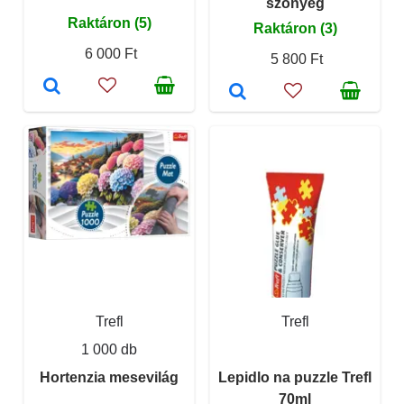
szőnyeg
Raktáron (5)
Raktáron (3)
6 000 Ft
5 800 Ft
Trefl
Trefl
1 000 db
Hortenzia mesevilág
Lepidlo na puzzle Trefl
70ml