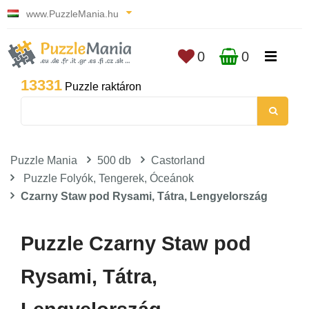
www.PuzzleMania.hu
0
0
13331
Puzzle raktáron
Puzzle Mania
500 db
Castorland
Puzzle Folyók, Tengerek, Óceánok
Czarny Staw pod Rysami, Tátra, Lengyelország
Puzzle Czarny Staw pod
Rysami, Tátra,