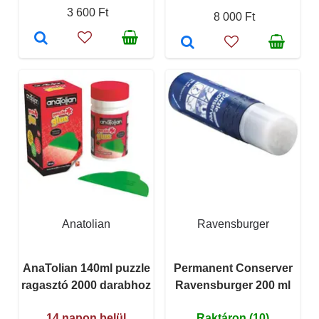
3 600 Ft
8 000 Ft
Anatolian
Ravensburger
AnaTolian 140ml puzzle
Permanent Conserver
ragasztó 2000 darabhoz
Ravensburger 200 ml
14 napon belül
Raktáron (10)