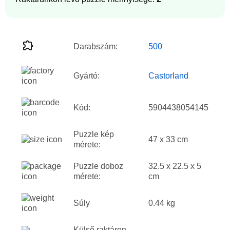
Darabszám:
500
Gyártó:
Castorland
Kód:
5904438054145
Puzzle kép
47 x 33 cm
mérete:
Puzzle doboz
32.5 x 22.5 x 5
mérete:
cm
Súly
0.44 kg
Külső raktáron