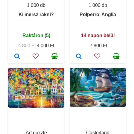
1 000 db
1 000 db
Ki mersz rakni?
Polperro, Anglia
Raktáron (5)
14 napon belül
4 800 Ft
4 000 Ft
7 800 Ft
Art puzzle
Castorland