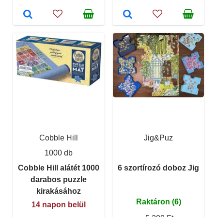
Cobble Hill
Jig&Puz
1000 db
Cobble Hill alátét 1000
6 szortírozó doboz Jig
darabos puzzle
kirakásához
Raktáron (6)
14 napon belül