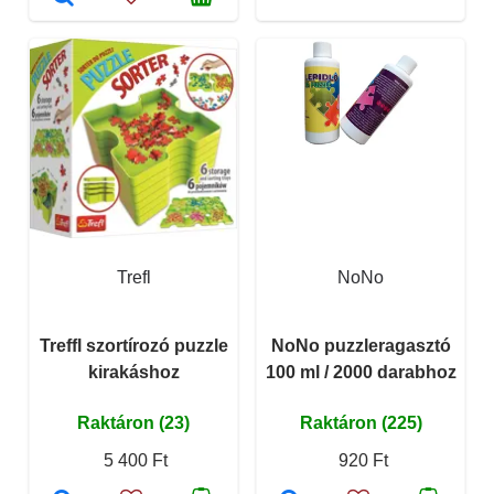
Trefl
NoNo
Treffl szortírozó puzzle
NoNo puzzleragasztó
kirakáshoz
100 ml / 2000 darabhoz
Raktáron (23)
Raktáron (225)
5 400 Ft
920 Ft