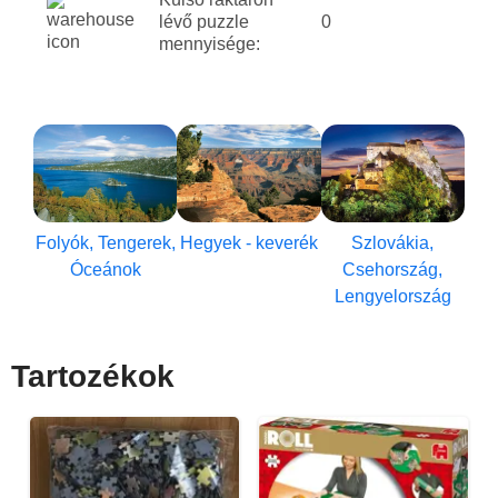
lévő puzzle
0
mennyisége:
Folyók, Tengerek,
Hegyek - keverék
Szlovákia,
Óceánok
Csehország,
Lengyelország
Tartozékok