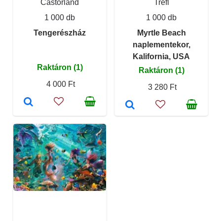
Castorland
Trefl
1 000 db
1 000 db
Tengerészház
Myrtle Beach
naplementekor,
Kalifornia, USA
Raktáron (1)
Raktáron (1)
4 000 Ft
3 280 Ft