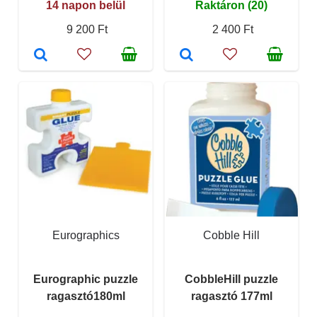
14 napon belül
Raktáron (20)
9 200 Ft
2 400 Ft
Eurographics
Cobble Hill
Eurographic puzzle
CobbleHill puzzle
ragasztó180ml
ragasztó 177ml