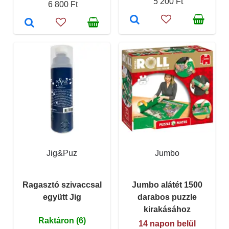
5 200 Ft
6 800 Ft
Jig&Puz
Jumbo
Ragasztó szivaccsal
Jumbo alátét 1500
együtt Jig
darabos puzzle
kirakásához
Raktáron (6)
14 napon belül