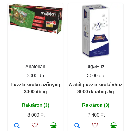
Anatolian
Jig&Puz
3000 db
3000 db
Puzzle kirakó szőnyeg
Alátét puzzle kirakáshoz
3000 db-ig
3000 darabig Jig
Raktáron (3)
Raktáron (3)
8 000 Ft
7 400 Ft