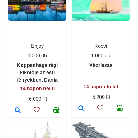
Enjoy
Roovi
1 000 db
1 000 db
Koppenhága régi
Vitorlázás
kikötője az esti
fényekben, Dánia
14 napon belül
14 napon belül
5 200 Ft
6 000 Ft