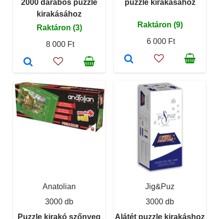
2000 darabos puzzle
puzzle kirakásához
kirakásához
Raktáron (9)
Raktáron (3)
6 000 Ft
8 000 Ft
Anatolian
Jig&Puz
3000 db
3000 db
Puzzle kirakó szőnyeg
Alátét puzzle kirakáshoz