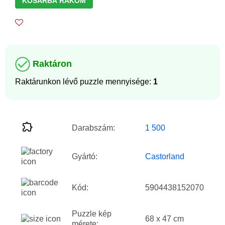
KOSÁRBA RAKOM
Raktáron
Raktárunkon lévő puzzle mennyisége:
1
Darabszám:
1 500
Gyártó:
Castorland
Kód:
5904438152070
Puzzle kép
68 x 47 cm
mérete: