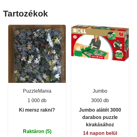
Tartozékok
PuzzleMania
Jumbo
1 000 db
3000 db
Ki mersz rakni?
Jumbo alátét 3000
darabos puzzle
kirakásához
Raktáron (5)
14 napon belül