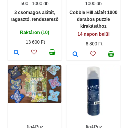
500 - 1000 db
1000 db
3 csomagos alátét,
Cobble Hill alátét 1000
ragasztó, rendszerező
darabos puzzle
kirakásához
Raktáron (10)
14 napon belül
13 600 Ft
6 800 Ft
Jig&Puz
Jig&Puz