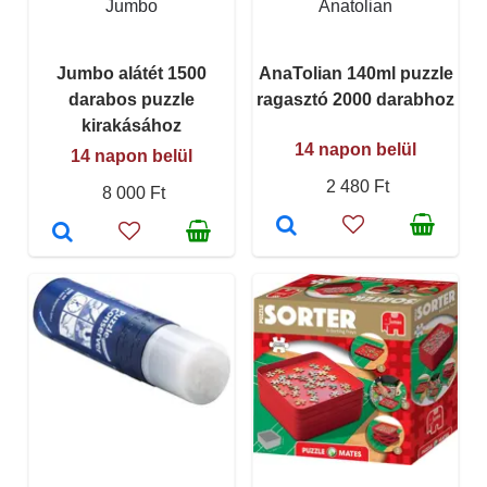
Jumbo
Anatolian
Jumbo alátét 1500
AnaTolian 140ml puzzle
darabos puzzle
ragasztó 2000 darabhoz
kirakásához
14 napon belül
14 napon belül
2 480 Ft
8 000 Ft