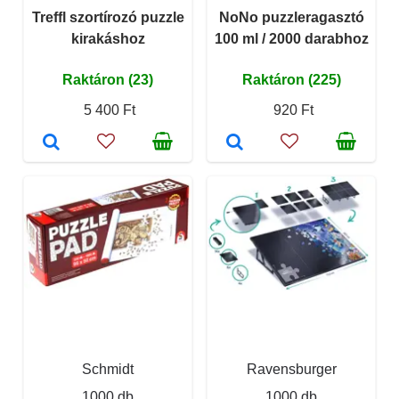
Treffl szortírozó puzzle
NoNo puzzleragasztó
kirakáshoz
100 ml / 2000 darabhoz
Raktáron (23)
Raktáron (225)
5 400 Ft
920 Ft
Schmidt
Ravensburger
1000 db
1000 db