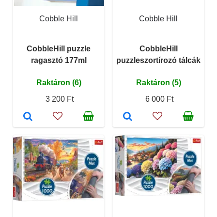
Cobble Hill
Cobble Hill
CobbleHill puzzle
CobbleHill
ragasztó 177ml
puzzleszortírozó tálcák
Raktáron (6)
Raktáron (5)
3 200 Ft
6 000 Ft