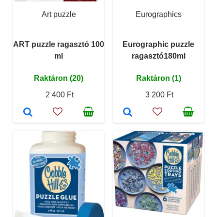
Art puzzle
Eurographics
ART puzzle ragasztó 100
Eurographic puzzle
ml
ragasztó180ml
Raktáron (20)
Raktáron (1)
2 400 Ft
3 200 Ft