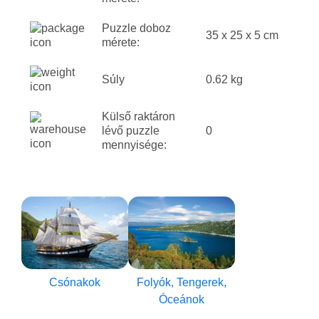
Puzzle doboz
35 x 25 x 5 cm
mérete:
Súly
0.62 kg
Külső raktáron
lévő puzzle
0
mennyisége:
Csónakok
Folyók, Tengerek,
Óceánok