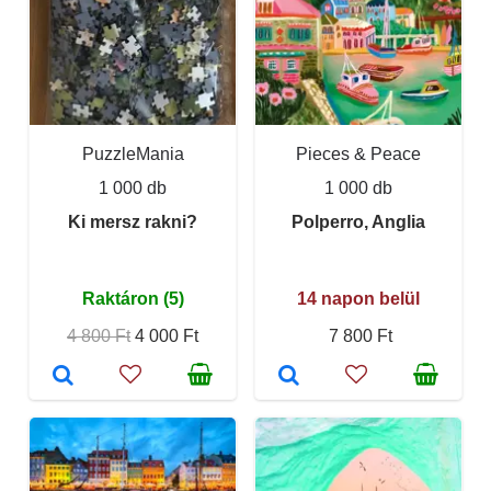
PuzzleMania
Pieces & Peace
1 000 db
1 000 db
Ki mersz rakni?
Polperro, Anglia
Raktáron (5)
14 napon belül
4 800 Ft
4 000 Ft
7 800 Ft