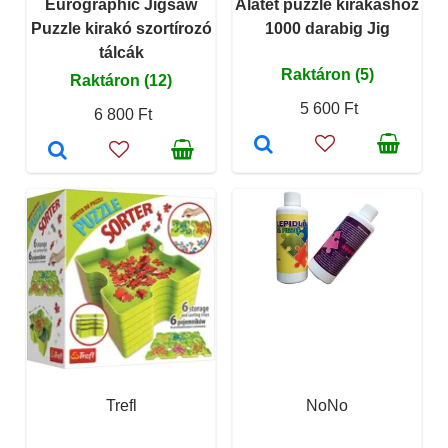
Eurographic Jigsaw
Alátét puzzle kirakáshoz
Puzzle kirakó szortírozó
1000 darabig Jig
tálcák
Raktáron (5)
Raktáron (12)
5 600 Ft
6 800 Ft
Trefl
NoNo