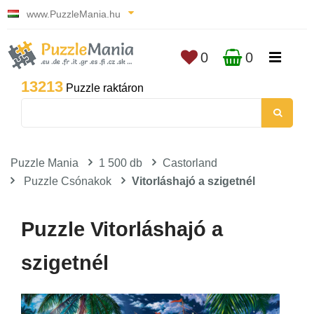
www.PuzzleMania.hu
0
0
13213
Puzzle raktáron
Puzzle Mania
1 500 db
Castorland
Puzzle Csónakok
Vitorláshajó a szigetnél
Puzzle Vitorláshajó a
szigetnél