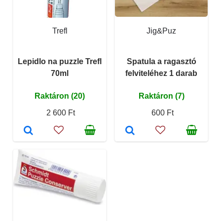
Trefl
Jig&Puz
Lepidlo na puzzle Trefl
Spatula a ragasztó
70ml
felviteléhez 1 darab
Raktáron (20)
Raktáron (7)
2 600 Ft
600 Ft