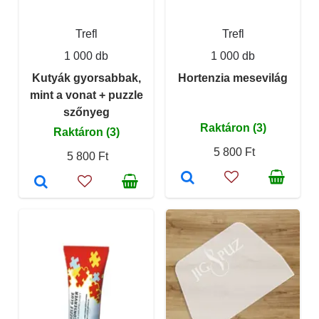
Trefl
Trefl
1 000 db
1 000 db
Kutyák gyorsabbak,
Hortenzia mesevilág
mint a vonat + puzzle
szőnyeg
Raktáron (3)
Raktáron (3)
5 800 Ft
5 800 Ft