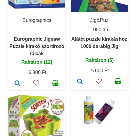
Eurographics
Jig&Puz
1000 db
Eurographic Jigsaw
Alátét puzzle kirakáshoz
Puzzle kirakó szortírozó
1000 darabig Jig
tálcák
Raktáron (5)
Raktáron (12)
5 600 Ft
6 800 Ft