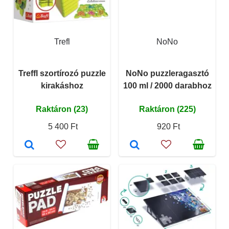
Trefl
NoNo
Treffl szortírozó puzzle
NoNo puzzleragasztó
kirakáshoz
100 ml / 2000 darabhoz
Raktáron (23)
Raktáron (225)
5 400 Ft
920 Ft