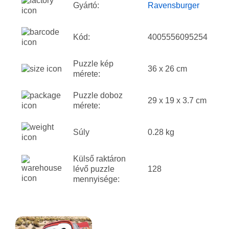
Gyártó:
Ravensburger
Kód:
4005556095254
Puzzle kép
36 x 26 cm
mérete:
Puzzle doboz
29 x 19 x 3.7 cm
mérete:
Súly
0.28 kg
Külső raktáron
lévő puzzle
128
mennyisége: