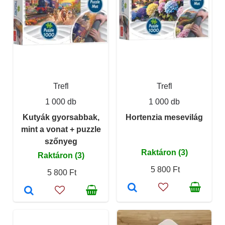
Trefl
Trefl
1 000 db
1 000 db
Kutyák gyorsabbak,
Hortenzia mesevilág
mint a vonat + puzzle
szőnyeg
Raktáron (3)
Raktáron (3)
5 800 Ft
5 800 Ft