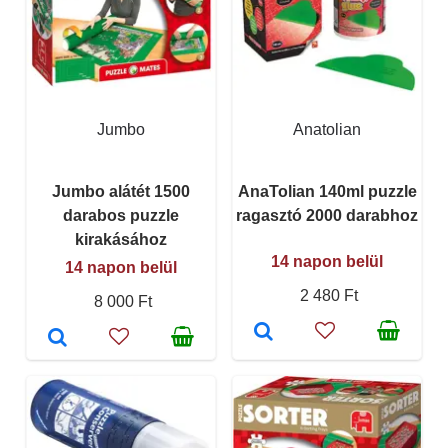
Jumbo
Anatolian
Jumbo alátét 1500
AnaTolian 140ml puzzle
darabos puzzle
ragasztó 2000 darabhoz
kirakásához
14 napon belül
14 napon belül
2 480 Ft
8 000 Ft