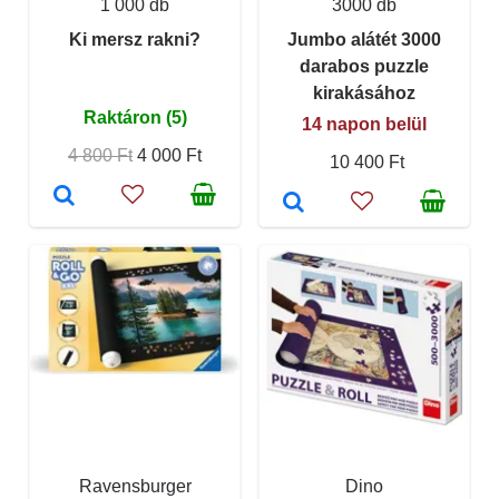
1 000 db
3000 db
Ki mersz rakni?
Jumbo alátét 3000
darabos puzzle
kirakásához
Raktáron (5)
14 napon belül
4 800 Ft
4 000 Ft
10 400 Ft
Ravensburger
Dino