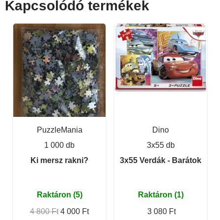
Kapcsolódó termékek
PuzzleMania
Dino
1 000 db
3x55 db
Ki mersz rakni?
3x55 Verdák - Barátok
Raktáron (5)
Raktáron (1)
4 800 Ft
4 000 Ft
3 080 Ft