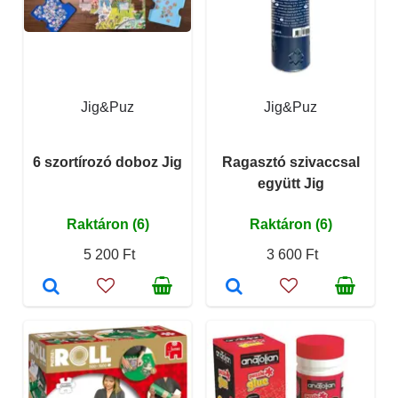
Jig&Puz
Jig&Puz
6 szortírozó doboz Jig
Ragasztó szivaccsal
együtt Jig
Raktáron (6)
Raktáron (6)
5 200 Ft
3 600 Ft