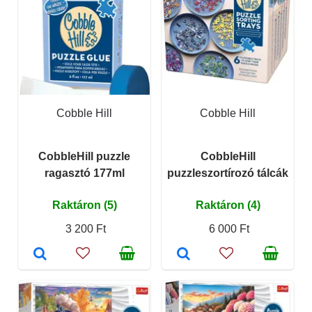
Cobble Hill
Cobble Hill
CobbleHill puzzle
CobbleHill
ragasztó 177ml
puzzleszortírozó tálcák
Raktáron (5)
Raktáron (4)
3 200 Ft
6 000 Ft