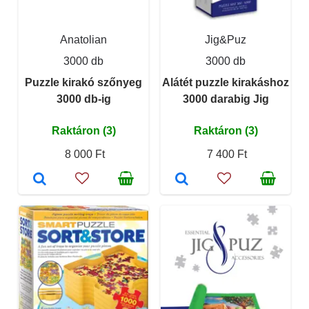
Anatolian
Jig&Puz
3000 db
3000 db
Puzzle kirakó szőnyeg
Alátét puzzle kirakáshoz
3000 db-ig
3000 darabig Jig
Raktáron (3)
Raktáron (3)
8 000 Ft
7 400 Ft