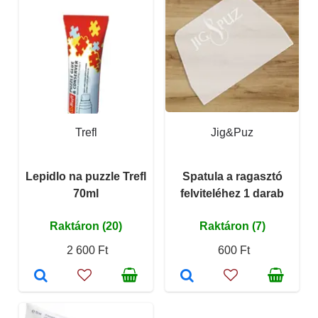
Trefl
Jig&Puz
Lepidlo na puzzle Trefl
Spatula a ragasztó
70ml
felviteléhez 1 darab
Raktáron (20)
Raktáron (7)
2 600 Ft
600 Ft