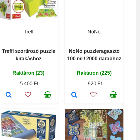
Trefl
NoNo
Treffl szortírozó puzzle
NoNo puzzleragasztó
kirakáshoz
100 ml / 2000 darabhoz
Raktáron (23)
Raktáron (225)
5 400 Ft
920 Ft