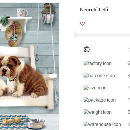
Nem elérhető
D
G
K
P
P
S
K