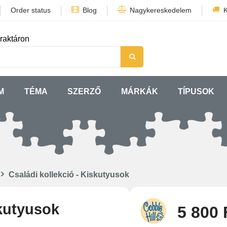
Order status
Blog
Nagykereskedelem
K
raktáron
M
TÉMA
SZERZŐ
MÁRKÁK
TÍPUSOK
Családi kollekció - Kiskutyusok
skutyusok
5 800 