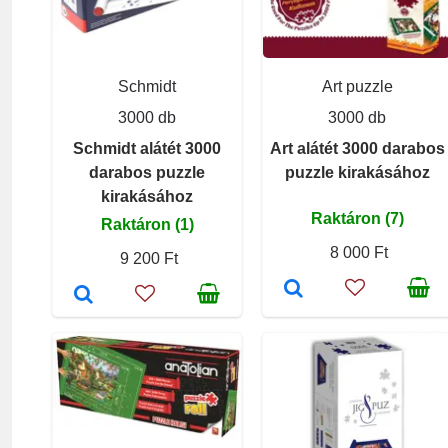
Schmidt
Art puzzle
3000 db
3000 db
Schmidt alátét 3000
Art alátét 3000 darabos
darabos puzzle
puzzle kirakásához
kirakásához
Raktáron (7)
Raktáron (1)
8 000 Ft
9 200 Ft