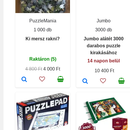
PuzzleMania
Jumbo
1 000 db
3000 db
Ki mersz rakni?
Jumbo alátét 3000
darabos puzzle
kirakásához
Raktáron (5)
14 napon belül
4 800 Ft
4 000 Ft
10 400 Ft