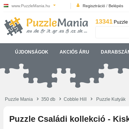
www.PuzzleMania.hu
Regisztráció
/
Belépés
13341
Puzzle 
ÚJDONSÁGOK
AKCIÓS ÁRU
DARABSZÁ
Puzzle Mania
350 db
Cobble Hill
Puzzle Kutyák
Puzzle Családi kollekció - Ki