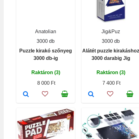
Anatolian
Jig&Puz
3000 db
3000 db
Puzzle kirakó szőnyeg
Alátét puzzle kirakásho
3000 db-ig
3000 darabig Jig
Raktáron (3)
Raktáron (3)
8 000 Ft
7 400 Ft