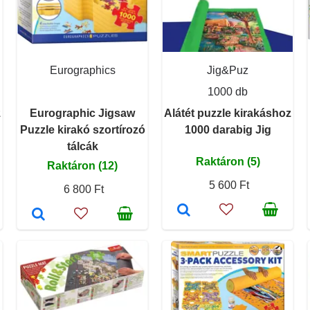
Eurographics
Jig&Puz
1000 db
z
Eurographic Jigsaw
Alátét puzzle kirakáshoz
Puzzle kirakó szortírozó
1000 darabig Jig
tálcák
Raktáron (5)
Raktáron (12)
5 600 Ft
6 800 Ft