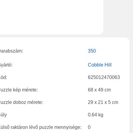
arabszám:
350
yártó:
Cobble Hill
ód:
625012470063
uzzle kép mérete:
68 x 49 cm
uzzle doboz mérete:
29 x 21 x 5 cm
úly
0.64 kg
ülső raktáron lévő puzzle mennyisége:
0