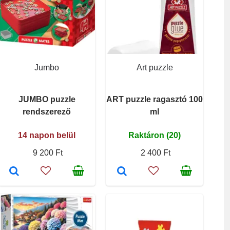
Jumbo
Art puzzle
JUMBO puzzle
ART puzzle ragasztó 100
rendszerező
ml
14 napon belül
Raktáron (20)
9 200 Ft
2 400 Ft