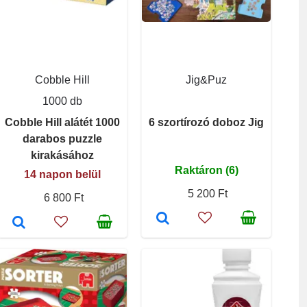
Cobble Hill
Jig&Puz
1000 db
Cobble Hill alátét 1000
6 szortírozó doboz Jig
darabos puzzle
kirakásához
Raktáron (6)
14 napon belül
5 200 Ft
6 800 Ft