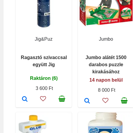
Jig&Puz
Jumbo
Ragasztó szivaccsal
Jumbo alátét 1500
együtt Jig
darabos puzzle
kirakásához
Raktáron (6)
14 napon belül
3 600 Ft
8 000 Ft