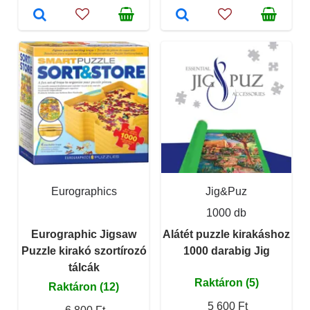
Eurographics
Jig&Puz
1000 db
Eurographic Jigsaw
Alátét puzzle kirakáshoz
Puzzle kirakó szortírozó
1000 darabig Jig
tálcák
Raktáron (5)
Raktáron (12)
5 600 Ft