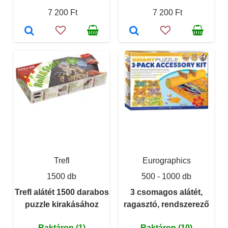
7 200 Ft
7 200 Ft
Trefl
Eurographics
1500 db
500 - 1000 db
Trefl alátét 1500 darabos
3 csomagos alátét,
puzzle kirakásához
ragasztó, rendszerező
Raktáron (1)
Raktáron (10)