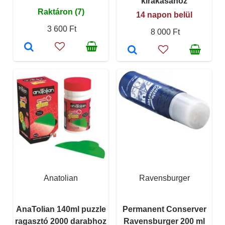
kirakásához
Raktáron (7)
14 napon belül
3 600 Ft
8 000 Ft
Anatolian
Ravensburger
AnaTolian 140ml puzzle
Permanent Conserver
ragasztó 2000 darabhoz
Ravensburger 200 ml