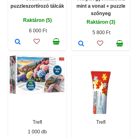
puzzleszortírozó tálcák
mint a vonat + puzzle
szőnyeg
Raktáron (5)
Raktáron (3)
6 000 Ft
5 800 Ft
Trefl
Trefl
1 000 db