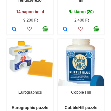
rendszerező
ml
14 napon belül
Raktáron (20)
9 200 Ft
2 400 Ft
Eurographics
Cobble Hill
Eurographic puzzle
CobbleHill puzzle