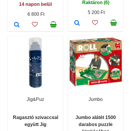
Raktáron (6)
14 napon belül
5 200 Ft
6 800 Ft
Jig&Puz
Jumbo
Ragasztó szivaccsal
Jumbo alátét 1500
együtt Jig
darabos puzzle