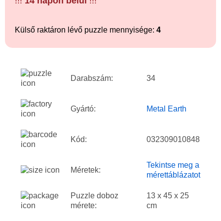
!!!
14 napon belül
!!!
Külső raktáron lévő puzzle mennyisége:
4
Darabszám:
34
Gyártó:
Metal Earth
Kód:
032309010848
Tekintse meg a
Méretek:
mérettáblázatot
Puzzle doboz
13 x 45 x 25
mérete:
cm