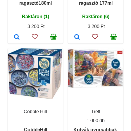
ragasztó180ml
ragasztó 177ml
Raktáron (1)
Raktáron (6)
3 200 Ft
3 200 Ft
Cobble Hill
Trefl
1 000 db
CobbleHill
Kutyák gyorsabbak,