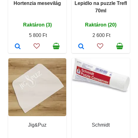
Hortenzia mesevilág
Lepidlo na puzzle Trefl
70ml
Raktáron (3)
Raktáron (20)
5 800 Ft
2 600 Ft
Jig&Puz
Schmidt