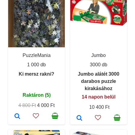
PuzzleMania
Jumbo
1 000 db
3000 db
Ki mersz rakni?
Jumbo alátét 3000
darabos puzzle
kirakásához
Raktáron (5)
14 napon belül
4 800 Ft
4 000 Ft
10 400 Ft