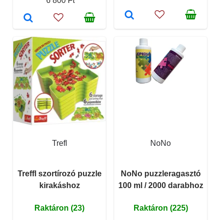
6 800 Ft
Trefl
NoNo
Treffl szortírozó puzzle
NoNo puzzleragasztó
kirakáshoz
100 ml / 2000 darabhoz
Raktáron (23)
Raktáron (225)