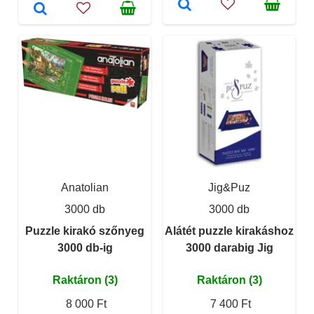
Anatolian
Jig&Puz
3000 db
3000 db
Puzzle kirakó szőnyeg
Alátét puzzle kirakáshoz
3000 db-ig
3000 darabig Jig
Raktáron (3)
Raktáron (3)
8 000 Ft
7 400 Ft