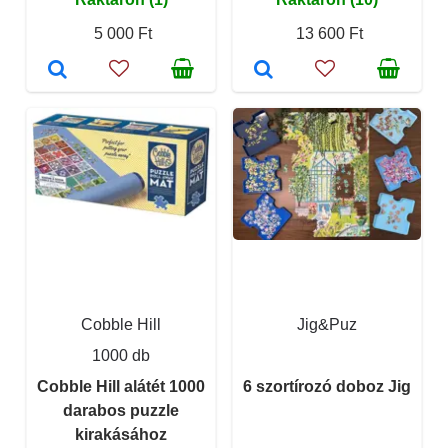
5 000 Ft
13 600 Ft
Cobble Hill
Jig&Puz
1000 db
Cobble Hill alátét 1000
6 szortírozó doboz Jig
darabos puzzle
kirakásához