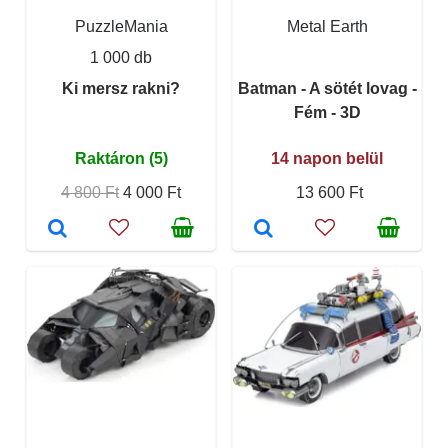
PuzzleMania
Metal Earth
1 000 db
Ki mersz rakni?
Batman - A sötét lovag -
Fém - 3D
Raktáron (5)
14 napon belül
4 800 Ft
4 000 Ft
13 600 Ft