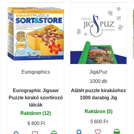
Eurographics
Jig&Puz
1000 db
z
Eurographic Jigsaw
Alátét puzzle kirakáshoz
Puzzle kirakó szortírozó
1000 darabig Jig
tálcák
Raktáron (5)
Raktáron (12)
5 600 Ft
6 800 Ft