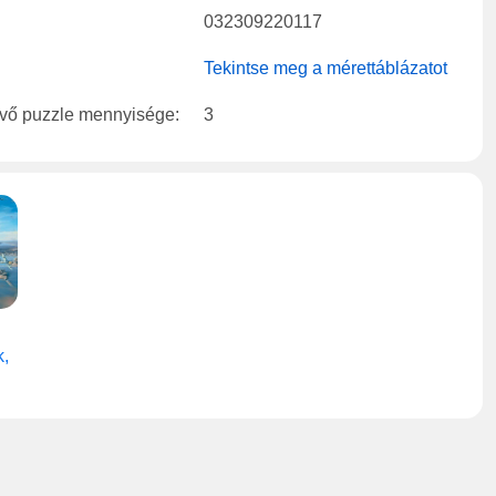
032309220117
Tekintse meg a mérettáblázatot
évő puzzle mennyisége:
3
k,