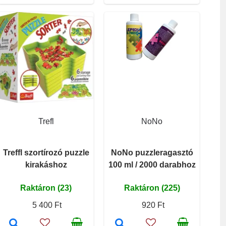
Trefl
NoNo
Treffl szortírozó puzzle
NoNo puzzleragasztó
kirakáshoz
100 ml / 2000 darabhoz
Raktáron (23)
Raktáron (225)
5 400 Ft
920 Ft