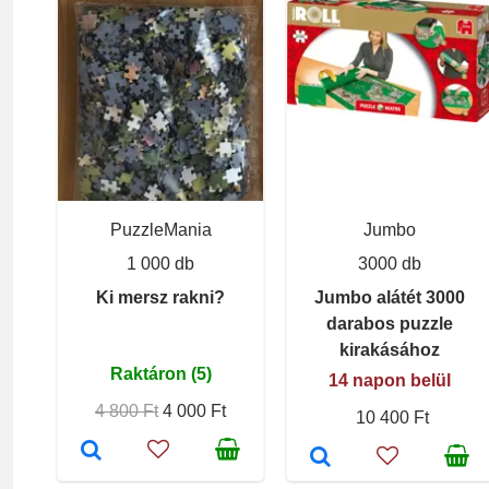
PuzzleMania
Jumbo
1 000 db
3000 db
Ki mersz rakni?
Jumbo alátét 3000
darabos puzzle
kirakásához
Raktáron (5)
14 napon belül
4 800 Ft
4 000 Ft
10 400 Ft