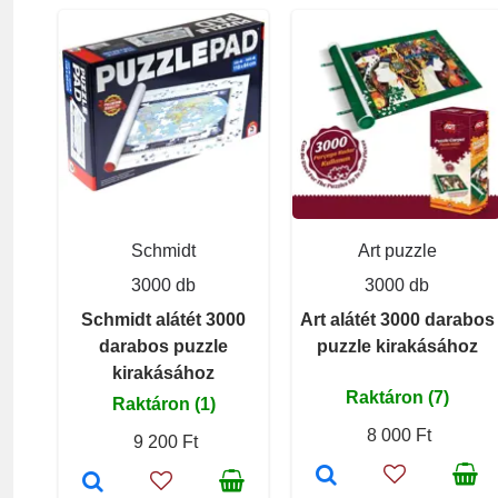
Schmidt
Art puzzle
3000 db
3000 db
Schmidt alátét 3000
Art alátét 3000 darabos
darabos puzzle
puzzle kirakásához
kirakásához
Raktáron (7)
Raktáron (1)
8 000 Ft
9 200 Ft