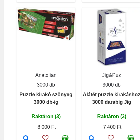
Anatolian
Jig&Puz
3000 db
3000 db
Puzzle kirakó szőnyeg
Alátét puzzle kirakásho
3000 db-ig
3000 darabig Jig
Raktáron (3)
Raktáron (3)
8 000 Ft
7 400 Ft