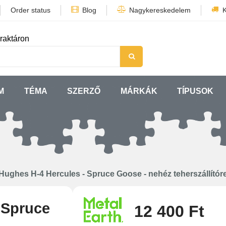
Order status
Blog
Nagykereskedelem
K
raktáron
M
TÉMA
SZERZŐ
MÁRKÁK
TÍPUSOK
Hughes H-4 Hercules - Spruce Goose - nehéz teherszállítór
 Spruce
12 400 Ft