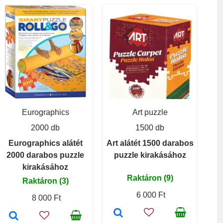
Eurographics
Art puzzle
2000 db
1500 db
Eurographics alátét
Art alátét 1500 darabos
2000 darabos puzzle
puzzle kirakásához
kirakásához
Raktáron (9)
Raktáron (3)
6 000 Ft
8 000 Ft