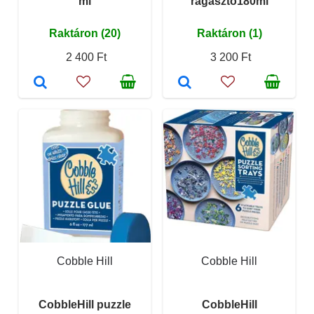
ml
ragasztó180ml
Raktáron (20)
Raktáron (1)
2 400 Ft
3 200 Ft
Cobble Hill
Cobble Hill
CobbleHill puzzle
CobbleHill