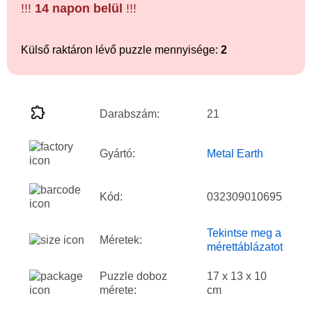
!!!
14 napon belül
!!!
Külső raktáron lévő puzzle mennyisége:
2
Darabszám:
21
Gyártó:
Metal Earth
Kód:
032309010695
Tekintse meg a
Méretek:
mérettáblázatot
Puzzle doboz
17 x 13 x 10
mérete:
cm