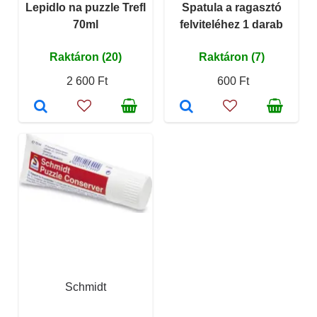
Lepidlo na puzzle Trefl
Spatula a ragasztó
70ml
felviteléhez 1 darab
Raktáron (20)
Raktáron (7)
2 600 Ft
600 Ft
Schmidt