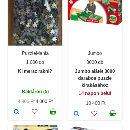
PuzzleMania
Jumbo
1 000 db
3000 db
Ki mersz rakni?
Jumbo alátét 3000
darabos puzzle
kirakásához
Raktáron (5)
14 napon belül
4 800 Ft
4 000 Ft
10 400 Ft