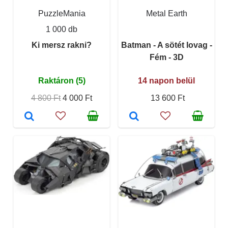
PuzzleMania
Metal Earth
1 000 db
Ki mersz rakni?
Batman - A sötét lovag -
Fém - 3D
Raktáron (5)
14 napon belül
4 800 Ft
4 000 Ft
13 600 Ft