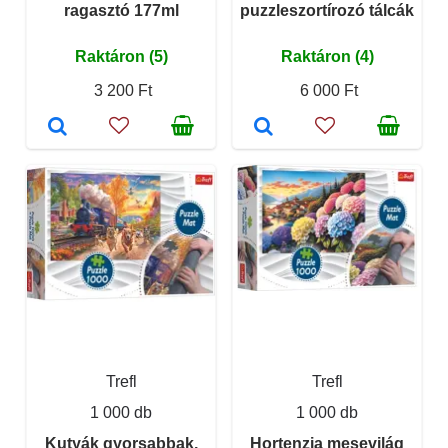
ragasztó 177ml
puzzleszortírozó tálcák
Raktáron (5)
Raktáron (4)
3 200 Ft
6 000 Ft
Trefl
Trefl
1 000 db
1 000 db
Kutyák gyorsabbak,
Hortenzia mesevilág