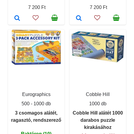
7 200 Ft
7 200 Ft
Eurographics
Cobble Hill
500 - 1000 db
1000 db
3 csomagos alátét,
Cobble Hill alátét 1000
ragasztó, rendszerező
darabos puzzle
kirakásához
Raktáron (10)