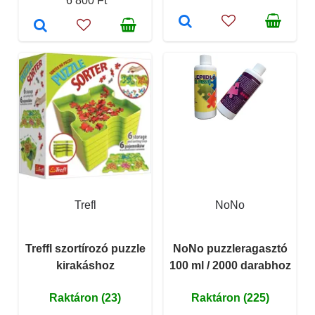
6 800 Ft
Trefl
NoNo
Treffl szortírozó puzzle
NoNo puzzleragasztó
kirakáshoz
100 ml / 2000 darabhoz
Raktáron (23)
Raktáron (225)