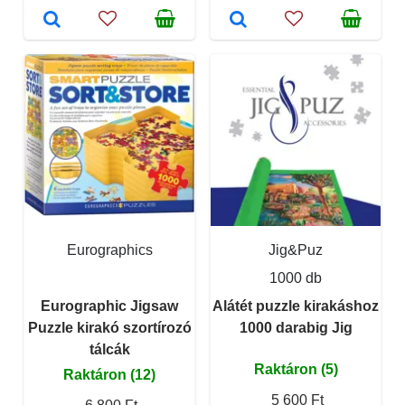
Eurographics
Jig&Puz
1000 db
Eurographic Jigsaw
Alátét puzzle kirakáshoz
Puzzle kirakó szortírozó
1000 darabig Jig
tálcák
Raktáron (5)
Raktáron (12)
5 600 Ft