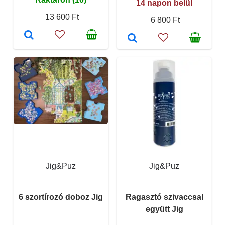
14 napon belül
13 600 Ft
6 800 Ft
Jig&Puz
Jig&Puz
6 szortírozó doboz Jig
Ragasztó szivaccsal
együtt Jig