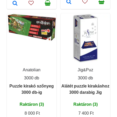
Anatolian
Jig&Puz
3000 db
3000 db
Puzzle kirakó szőnyeg
Alátét puzzle kirakáshoz
3000 db-ig
3000 darabig Jig
Raktáron (3)
Raktáron (3)
8 000 Ft
7 400 Ft