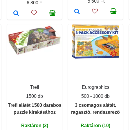
5 600 Ft
6 800 Ft
Trefl
Eurographics
1500 db
500 - 1000 db
Trefl alátét 1500 darabos
3 csomagos alátét,
puzzle kirakásához
ragasztó, rendszerező
Raktáron (2)
Raktáron (10)