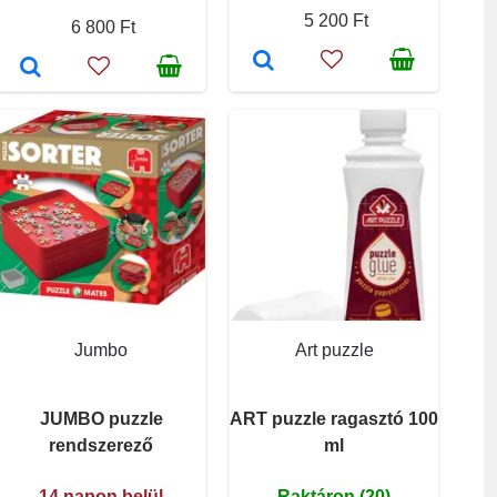
5 200 Ft
6 800 Ft
Jumbo
Art puzzle
JUMBO puzzle
ART puzzle ragasztó 100
rendszerező
ml
14 napon belül
Raktáron (20)