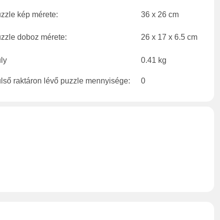
zzle kép mérete:
36 x 26 cm
zzle doboz mérete:
26 x 17 x 6.5 cm
ly
0.41 kg
lső raktáron lévő puzzle mennyisége:
0