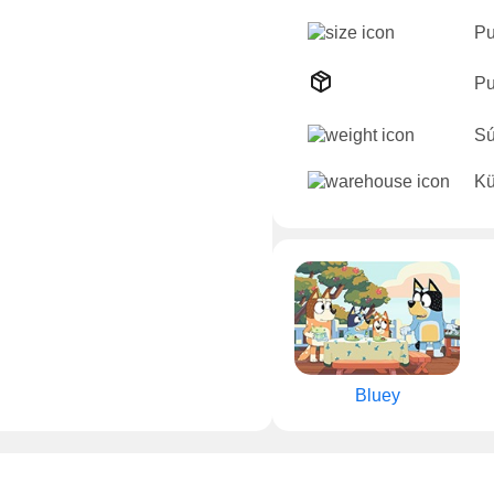
Pu
Pu
Sú
Kü
Bluey