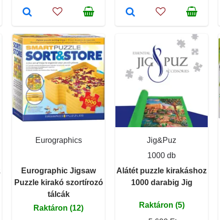
Eurographics
Jig&Puz
1000 db
z
Eurographic Jigsaw
Alátét puzzle kirakáshoz
Puzzle kirakó szortírozó
1000 darabig Jig
tálcák
Raktáron (5)
Raktáron (12)