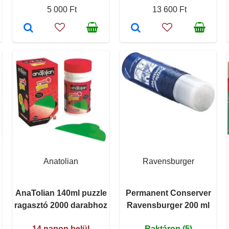
5 000 Ft
13 600 Ft
Anatolian
Ravensburger
AnaTolian 140ml puzzle
Permanent Conserver
ragasztó 2000 darabhoz
Ravensburger 200 ml
14 napon belül
Raktáron (5)