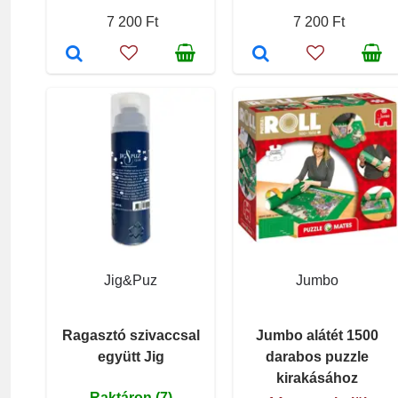
7 200 Ft
7 200 Ft
Jig&Puz
Jumbo
Ragasztó szivaccsal
Jumbo alátét 1500
együtt Jig
darabos puzzle
kirakásához
Raktáron (7)