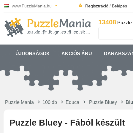
www.PuzzleMania.hu
Regisztráció
/
Belépés
13408
Puzzle 
ÚJDONSÁGOK
AKCIÓS ÁRU
DARABSZÁ
Puzzle Mania
100 db
Educa
Puzzle Bluey
Blu
Puzzle Bluey - Fából készült