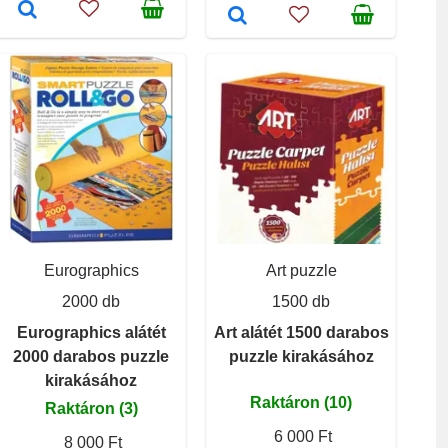
Eurographics
Art puzzle
2000 db
1500 db
Eurographics alátét
Art alátét 1500 darabos
2000 darabos puzzle
puzzle kirakásához
kirakásához
Raktáron (10)
Raktáron (3)
6 000 Ft
8 000 Ft