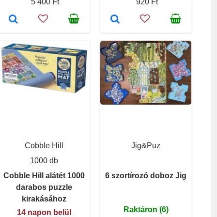
5 400 Ft
920 Ft
Cobble Hill
Jig&Puz
1000 db
Cobble Hill alátét 1000
6 szortírozó doboz Jig
darabos puzzle
kirakásához
Raktáron (6)
14 napon belül