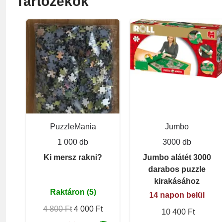
Tartozékok
PuzzleMania
Jumbo
1 000 db
3000 db
Ki mersz rakni?
Jumbo alátét 3000
darabos puzzle
kirakásához
Raktáron (5)
14 napon belül
4 800 Ft
4 000 Ft
10 400 Ft