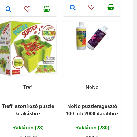
Trefl
NoNo
Treffl szortírozó puzzle
NoNo puzzleragasztó
kirakáshoz
100 ml / 2000 darabhoz
Raktáron (23)
Raktáron (230)