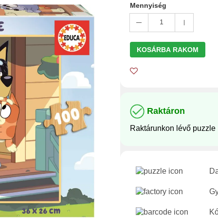
Mennyiség
1
KOSÁRBA RAKOM
Raktáron
Raktárunkon lévő puzzle
Da
Gy
Kó