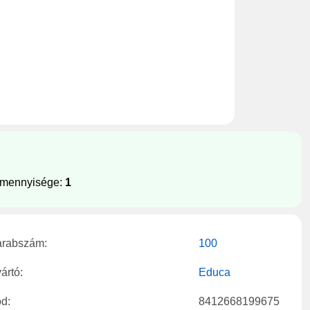
 mennyisége:
1
rabszám:
100
ártó:
Educa
d:
8412668199675