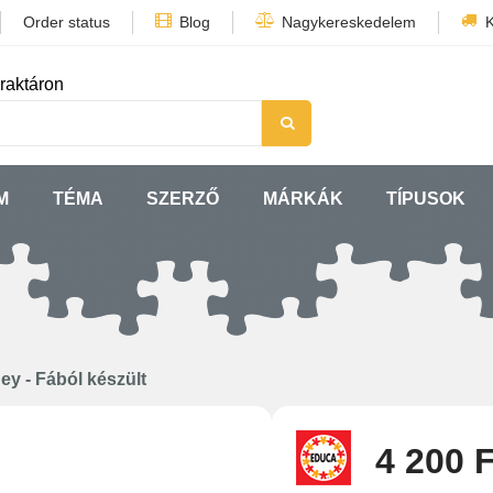
Order status
Blog
Nagykereskedelem
K
raktáron
M
TÉMA
SZERZŐ
MÁRKÁK
TÍPUSOK
ey - Fából készült
4 200 F