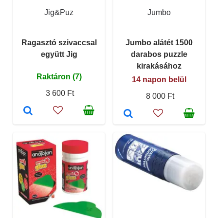
Jig&Puz
Jumbo
Ragasztó szivaccsal
Jumbo alátét 1500
együtt Jig
darabos puzzle
kirakásához
Raktáron (7)
14 napon belül
3 600 Ft
8 000 Ft