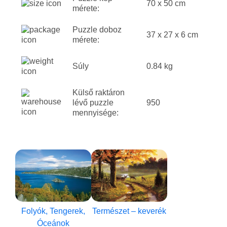
70 x 50 cm
mérete:
Puzzle doboz
37 x 27 x 6 cm
mérete:
Súly
0.84 kg
Külső raktáron
lévő puzzle
950
mennyisége:
Folyók, Tengerek,
Természet – keverék
Óceánok