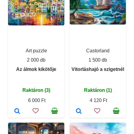
Art puzzle
Castorland
2 000 db
1 500 db
Az álmok kikötője
Vitorláshajó a szigetnél
Raktáron (3)
Raktáron (1)
6 000 Ft
4 120 Ft