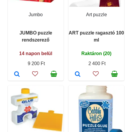
Jumbo
Art puzzle
JUMBO puzzle
ART puzzle ragasztó 100
rendszerező
ml
14 napon belül
Raktáron (20)
9 200 Ft
2 400 Ft