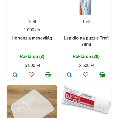
Trefl
Trefl
1 000 db
Hortenzia mesevilág
Lepidlo na puzzle Trefl
70ml
Raktáron (3)
Raktáron (20)
5 800 Ft
2 600 Ft