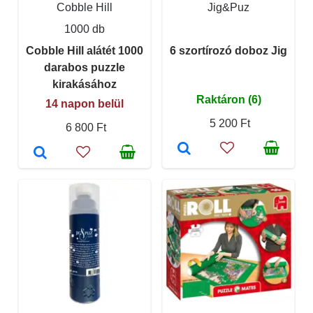
Cobble Hill
Jig&Puz
1000 db
Cobble Hill alátét 1000
6 szortírozó doboz Jig
darabos puzzle
kirakásához
Raktáron (6)
14 napon belül
5 200 Ft
6 800 Ft