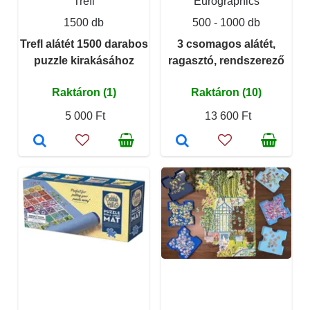
Trefl
Eurographics
1500 db
500 - 1000 db
Trefl alátét 1500 darabos
3 csomagos alátét,
puzzle kirakásához
ragasztó, rendszerező
Raktáron (1)
Raktáron (10)
5 000 Ft
13 600 Ft