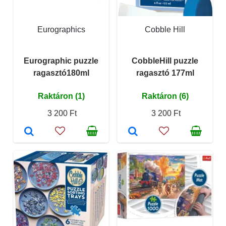
Eurographics
Cobble Hill
Eurographic puzzle
CobbleHill puzzle
ragasztó180ml
ragasztó 177ml
Raktáron (1)
Raktáron (6)
3 200 Ft
3 200 Ft