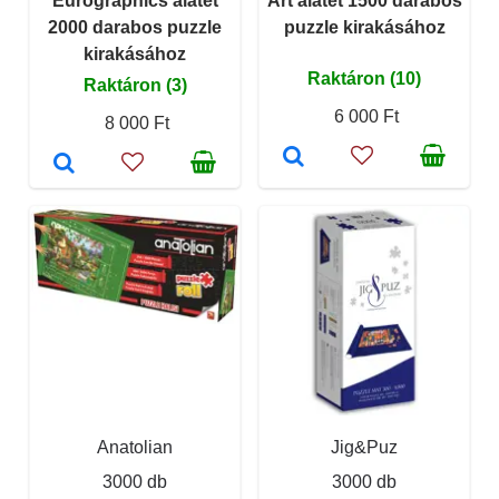
Eurographics alátét
Art alátét 1500 darabos
2000 darabos puzzle
puzzle kirakásához
kirakásához
Raktáron (10)
Raktáron (3)
6 000 Ft
8 000 Ft
Anatolian
Jig&Puz
3000 db
3000 db