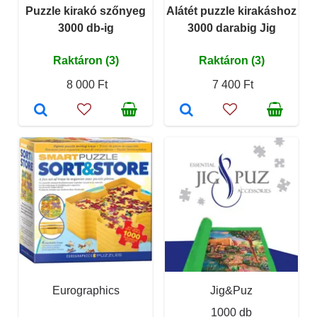
Puzzle kirakó szőnyeg
Alátét puzzle kirakáshoz
3000 db-ig
3000 darabig Jig
Raktáron (3)
Raktáron (3)
8 000 Ft
7 400 Ft
Eurographics
Jig&Puz
1000 db