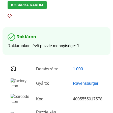
KOSÁRBA RAKOM
Raktáron
Raktárunkon lévő puzzle mennyisége:
1
Darabszám:
1 000
Gyártó:
Ravensburger
Kód:
4005555017578
Puzzle kép