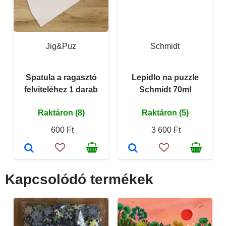
Jig&Puz
Schmidt
Spatula a ragasztó
Lepidlo na puzzle
felviteléhez 1 darab
Schmidt 70ml
Raktáron (8)
Raktáron (5)
600 Ft
3 600 Ft
Kapcsolódó termékek