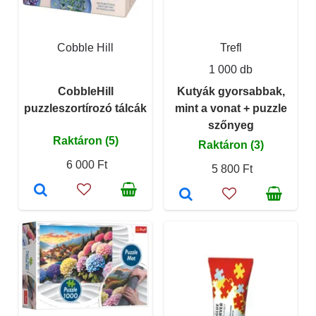
Cobble Hill
Trefl
1 000 db
CobbleHill
Kutyák gyorsabbak,
puzzleszortírozó tálcák
mint a vonat + puzzle
szőnyeg
Raktáron (5)
Raktáron (3)
6 000 Ft
5 800 Ft