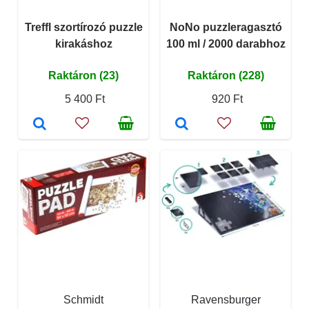
Treffl szortírozó puzzle
NoNo puzzleragasztó
kirakáshoz
100 ml / 2000 darabhoz
Raktáron (23)
Raktáron (228)
5 400 Ft
920 Ft
Schmidt
Ravensburger