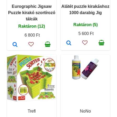
Eurographic Jigsaw
Alátét puzzle kirakáshoz
Puzzle kirakó szortírozó
1000 darabig Jig
tálcák
Raktáron (5)
Raktáron (12)
5 600 Ft
6 800 Ft
Trefl
NoNo