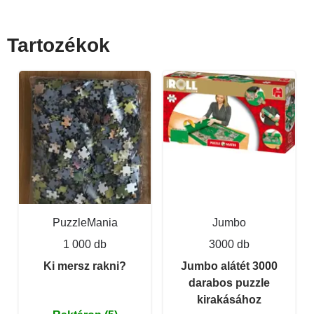
Tartozékok
PuzzleMania
Jumbo
1 000 db
3000 db
Ki mersz rakni?
Jumbo alátét 3000
darabos puzzle
kirakásához