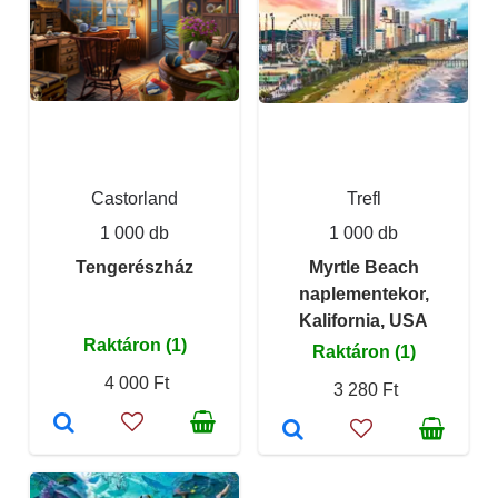
Castorland
Trefl
1 000 db
1 000 db
Tengerészház
Myrtle Beach
naplementekor,
Kalifornia, USA
Raktáron (1)
Raktáron (1)
4 000 Ft
3 280 Ft