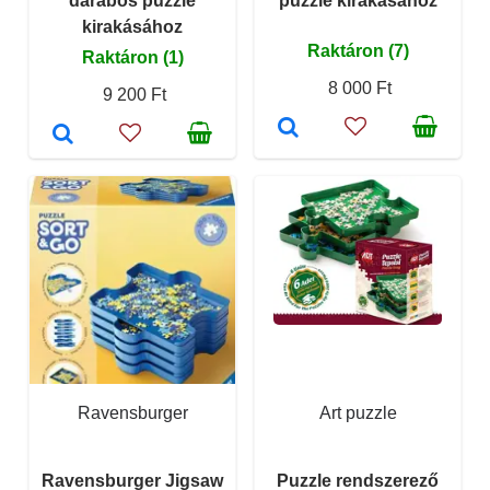
darabos puzzle
puzzle kirakásához
kirakásához
Raktáron (7)
Raktáron (1)
8 000 Ft
9 200 Ft
Ravensburger
Art puzzle
Ravensburger Jigsaw
Puzzle rendszerező