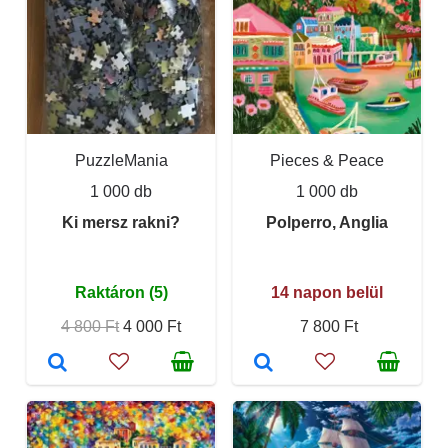
PuzzleMania
Pieces & Peace
1 000 db
1 000 db
Ki mersz rakni?
Polperro, Anglia
Raktáron (5)
14 napon belül
4 800 Ft
4 000 Ft
7 800 Ft