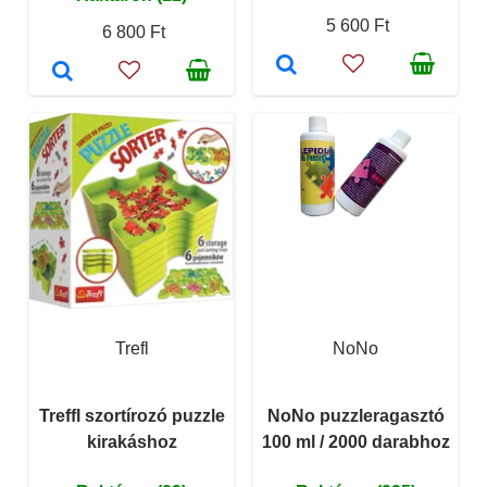
5 600 Ft
6 800 Ft
Trefl
NoNo
Treffl szortírozó puzzle
NoNo puzzleragasztó
kirakáshoz
100 ml / 2000 darabhoz