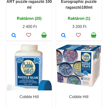
ART puzzle ragasztó 100
Eurographic puzzle
ml
ragasztó180ml
Raktáron (20)
Raktáron (1)
2 400 Ft
3 200 Ft
Cobble Hill
Cobble Hill