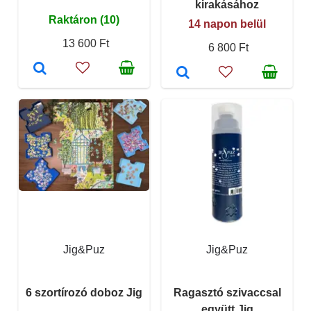
kirakásához
Raktáron (10)
14 napon belül
13 600 Ft
6 800 Ft
Jig&Puz
Jig&Puz
6 szortírozó doboz Jig
Ragasztó szivaccsal
együtt Jig