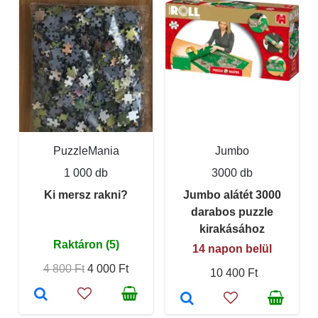
PuzzleMania
Jumbo
1 000 db
3000 db
Ki mersz rakni?
Jumbo alátét 3000
darabos puzzle
kirakásához
Raktáron (5)
14 napon belül
4 800 Ft
4 000 Ft
10 400 Ft