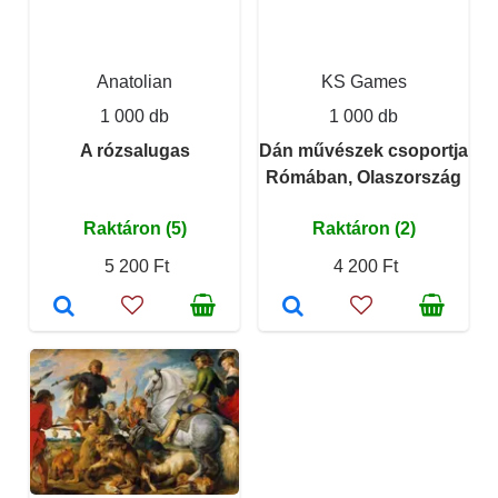
Anatolian
KS Games
1 000 db
1 000 db
A rózsalugas
Dán művészek csoportja
Rómában, Olaszország
Raktáron (5)
Raktáron (2)
5 200 Ft
4 200 Ft