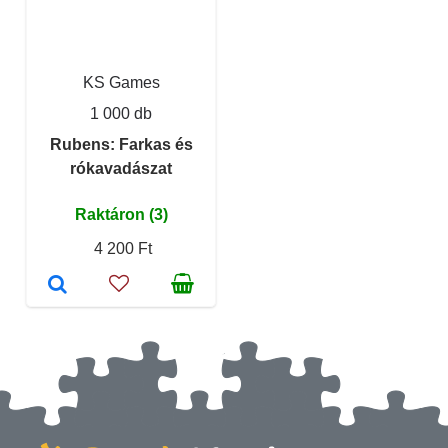
KS Games
1 000 db
Rubens: Farkas és
rókavadászat
Raktáron (3)
4 200 Ft