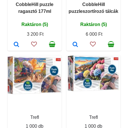
CobbleHill puzzle
CobbleHill
ragasztó 177ml
puzzleszortírozó tálcák
Raktáron (5)
Raktáron (5)
3 200 Ft
6 000 Ft
Trefl
Trefl
1 000 db
1 000 db