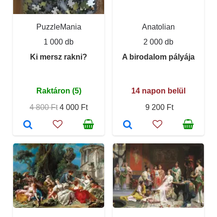
PuzzleMania
Anatolian
1 000 db
2 000 db
Ki mersz rakni?
A birodalom pályája
Raktáron (5)
14 napon belül
4 800 Ft
4 000 Ft
9 200 Ft