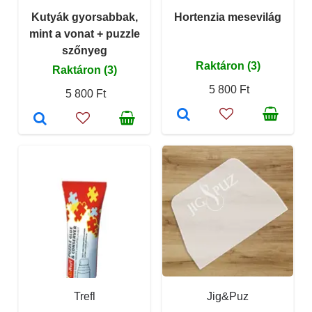
Kutyák gyorsabbak,
Hortenzia mesevilág
mint a vonat + puzzle
szőnyeg
Raktáron (3)
Raktáron (3)
5 800 Ft
5 800 Ft
Trefl
Jig&Puz