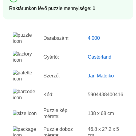
Raktárunkon lévő puzzle mennyisége:
1
Darabszám:
4 000
Gyártó:
Castorland
Szerző:
Jan Matejko
Kód:
5904438400416
Puzzle kép
138 x 68 cm
mérete:
Puzzle doboz
46.8 x 27.2 x 5
mérete:
cm