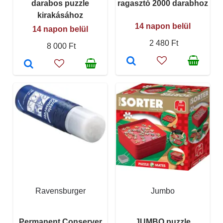
darabos puzzle
ragasztó 2000 darabhoz
kirakásához
14 napon belül
14 napon belül
2 480 Ft
8 000 Ft
Ravensburger
Jumbo
Permanent Conserver
JUMBO puzzle