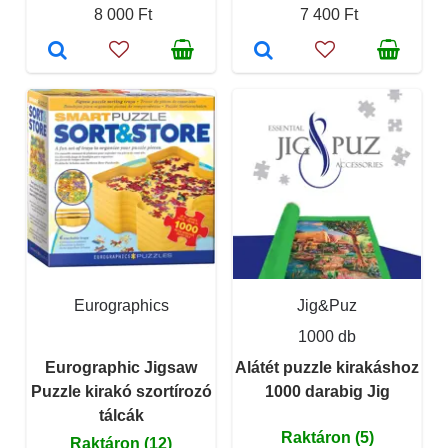
8 000 Ft
7 400 Ft
Eurographics
Jig&Puz
1000 db
Eurographic Jigsaw
Alátét puzzle kirakáshoz
Puzzle kirakó szortírozó
1000 darabig Jig
tálcák
Raktáron (5)
Raktáron (12)