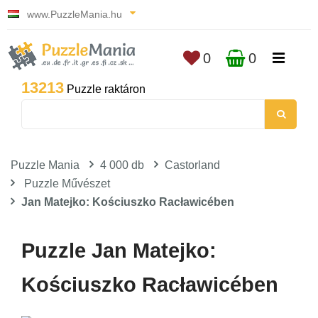
www.PuzzleMania.hu
0
0
13213
Puzzle raktáron
Puzzle Mania
4 000 db
Castorland
Puzzle Művészet
Jan Matejko: Kościuszko Racławicében
Puzzle Jan Matejko:
Kościuszko Racławicében