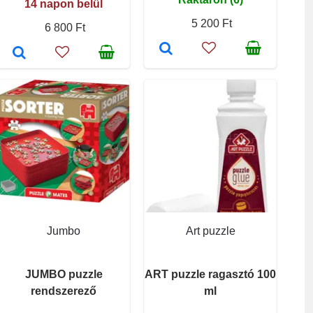
14 napon belül
5 200 Ft
6 800 Ft
Jumbo
Art puzzle
JUMBO puzzle
ART puzzle ragasztó 100
rendszerező
ml