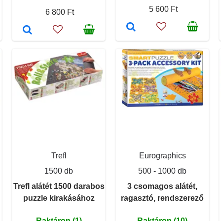
5 600 Ft
6 800 Ft
Trefl
Eurographics
1500 db
500 - 1000 db
Trefl alátét 1500 darabos
3 csomagos alátét,
puzzle kirakásához
ragasztó, rendszerező
Raktáron (1)
Raktáron (10)