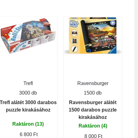
Trefl
Ravensburger
3000 db
1500 db
Trefl alátét 3000 darabos
Ravensburger alátét
puzzle kirakásához
1500 darabos puzzle
kirakásához
Raktáron (13)
Raktáron (4)
6 800 Ft
8 000 Ft