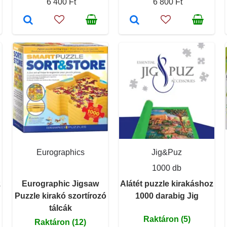
6 400 Ft
6 800 Ft
Eurographics
Jig&Puz
1000 db
z
Eurographic Jigsaw
Alátét puzzle kirakáshoz
Puzzle kirakó szortírozó
1000 darabig Jig
tálcák
Raktáron (5)
Raktáron (12)