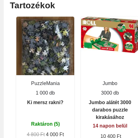
Tartozékok
PuzzleMania
Jumbo
1 000 db
3000 db
Ki mersz rakni?
Jumbo alátét 3000
darabos puzzle
kirakásához
Raktáron (5)
14 napon belül
4 800 Ft
4 000 Ft
10 400 Ft