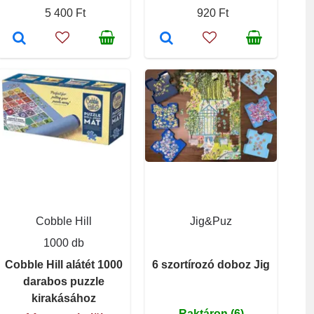
5 400 Ft
920 Ft
Cobble Hill
Jig&Puz
1000 db
Cobble Hill alátét 1000
6 szortírozó doboz Jig
darabos puzzle
kirakásához
Raktáron (6)