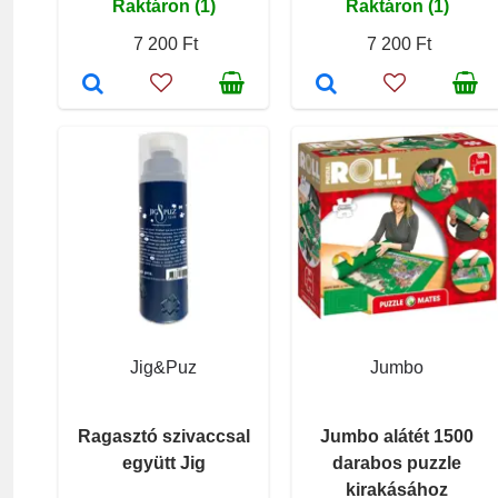
Raktáron (1)
Raktáron (1)
7 200 Ft
7 200 Ft
Jig&Puz
Jumbo
Ragasztó szivaccsal
Jumbo alátét 1500
együtt Jig
darabos puzzle
kirakásához