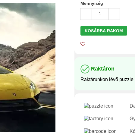
Mennyiség
1
KOSÁRBA RAKOM
Raktáron
Raktárunkon lévő puzzle
Da
Gy
Kó