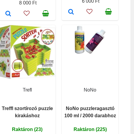
6 000 Ft
8 000 Ft
Trefl
NoNo
Treffl szortírozó puzzle
NoNo puzzleragasztó
kirakáshoz
100 ml / 2000 darabhoz
Raktáron (23)
Raktáron (225)