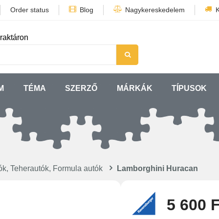
Order status
Blog
Nagykereskedelem
K
raktáron
M
TÉMA
SZERZŐ
MÁRKÁK
TÍPUSOK
ók, Teherautók, Formula autók
Lamborghini Huracan
5 600 F