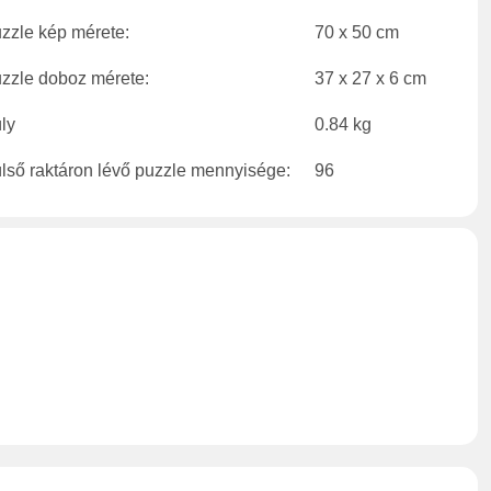
zzle kép mérete:
70 x 50 cm
zzle doboz mérete:
37 x 27 x 6 cm
ly
0.84 kg
lső raktáron lévő puzzle mennyisége:
96