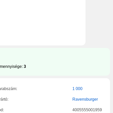
 mennyisége:
3
rabszám:
1 000
ártó:
Ravensburger
d:
4005555001959