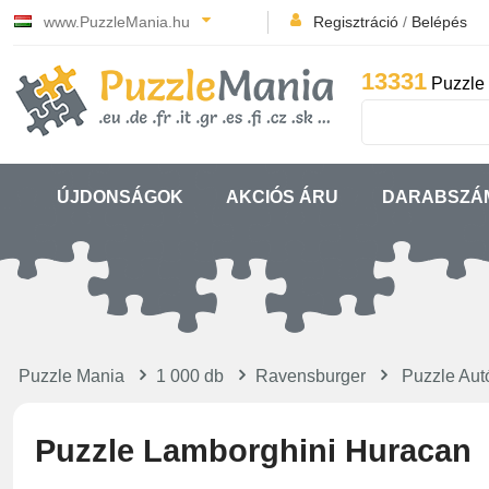
www.PuzzleMania.hu
Regisztráció
/
Belépés
13331
Puzzle 
ÚJDONSÁGOK
AKCIÓS ÁRU
DARABSZÁ
Puzzle Mania
1 000 db
Ravensburger
Puzzle Aut
Puzzle Lamborghini Huracan