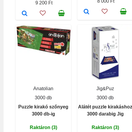
8 000 Ft
9 200 Ft
Anatolian
Jig&Puz
3000 db
3000 db
Puzzle kirakó szőnyeg
Alátét puzzle kirakásho
3000 db-ig
3000 darabig Jig
Raktáron (3)
Raktáron (3)