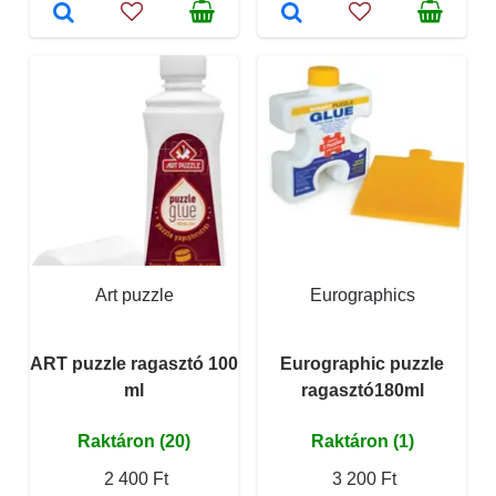
Art puzzle
Eurographics
ART puzzle ragasztó 100
Eurographic puzzle
ml
ragasztó180ml
Raktáron (20)
Raktáron (1)
2 400 Ft
3 200 Ft