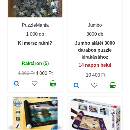
PuzzleMania
Jumbo
1 000 db
3000 db
Ki mersz rakni?
Jumbo alátét 3000
darabos puzzle
kirakásához
Raktáron (5)
14 napon belül
4 800 Ft
4 000 Ft
10 400 Ft