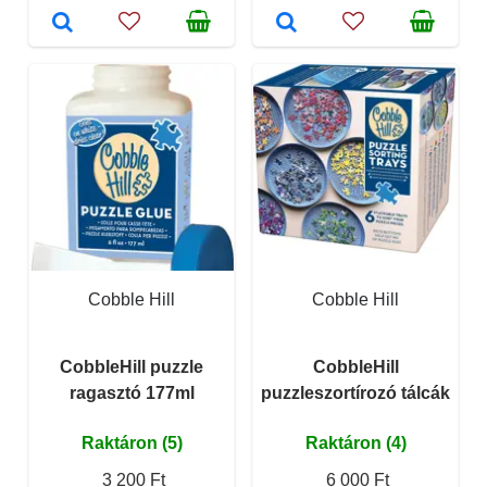
Cobble Hill
Cobble Hill
CobbleHill puzzle
CobbleHill
ragasztó 177ml
puzzleszortírozó tálcák
Raktáron (5)
Raktáron (4)
3 200 Ft
6 000 Ft