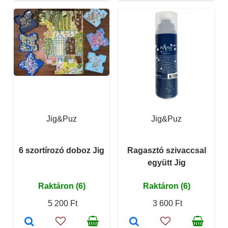
Jig&Puz
Jig&Puz
6 szortírozó doboz Jig
Ragasztó szivaccsal
együtt Jig
Raktáron (6)
Raktáron (6)
5 200 Ft
3 600 Ft