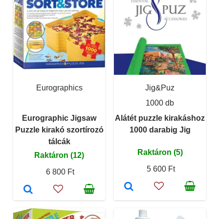
Eurographics
Jig&Puz
1000 db
Eurographic Jigsaw
Alátét puzzle kirakáshoz
Puzzle kirakó szortírozó
1000 darabig Jig
tálcák
Raktáron (5)
Raktáron (12)
5 600 Ft
6 800 Ft