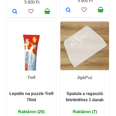
5 800 Ft
5 800 Ft
Trefl
Jig&Puz
Lepidlo na puzzle Trefl
Spatula a ragasztó
70ml
felviteléhez 1 darab
Raktáron (20)
Raktáron (7)