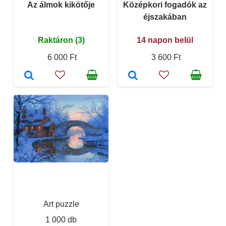
Az álmok kikötője
Középkori fogadók az
éjszakában
Raktáron (3)
14 napon belül
6 000 Ft
3 600 Ft
Art puzzle
1 000 db