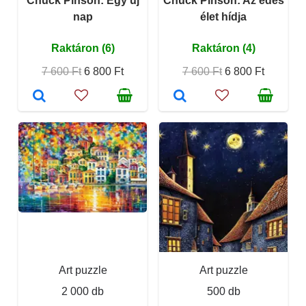
Chuck Pinson: Egy új
Chuck Pinson: Az édes
nap
élet hídja
Raktáron (6)
Raktáron (4)
7 600 Ft
6 800 Ft
7 600 Ft
6 800 Ft
Art puzzle
Art puzzle
2 000 db
500 db