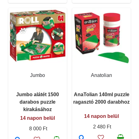
Jumbo
Anatolian
Jumbo alátét 1500
AnaTolian 140ml puzzle
darabos puzzle
ragasztó 2000 darabhoz
kirakásához
14 napon belül
14 napon belül
2 480 Ft
8 000 Ft