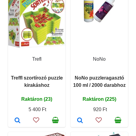
Trefl
NoNo
Treffl szortírozó puzzle
NoNo puzzleragasztó
kirakáshoz
100 ml / 2000 darabhoz
Raktáron (23)
Raktáron (225)
5 400 Ft
920 Ft