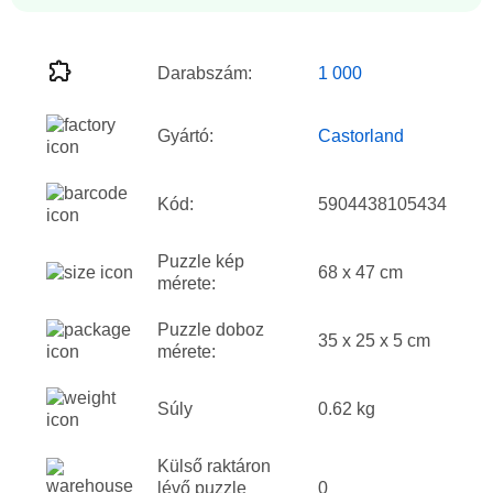
Darabszám:
1 000
Gyártó:
Castorland
Kód:
5904438105434
Puzzle kép
68 x 47 cm
mérete:
Puzzle doboz
35 x 25 x 5 cm
mérete:
Súly
0.62 kg
Külső raktáron
lévő puzzle
0