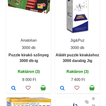
Anatolian
Jig&Puz
3000 db
3000 db
Puzzle kirakó szőnyeg
Alátét puzzle kirakáshoz
3000 db-ig
3000 darabig Jig
Raktáron (3)
Raktáron (3)
8 000 Ft
7 400 Ft