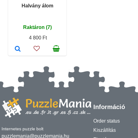
Halvány álom
Raktáron (7)
4 800 Ft
Információ
Order status
Internetes puzzle bolt
Kiszállítás
puzzlemania@puzzlemania.hu