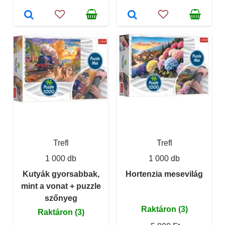
Trefl
Trefl
1 000 db
1 000 db
Kutyák gyorsabbak,
Hortenzia mesevilág
mint a vonat + puzzle
szőnyeg
Raktáron (3)
Raktáron (3)