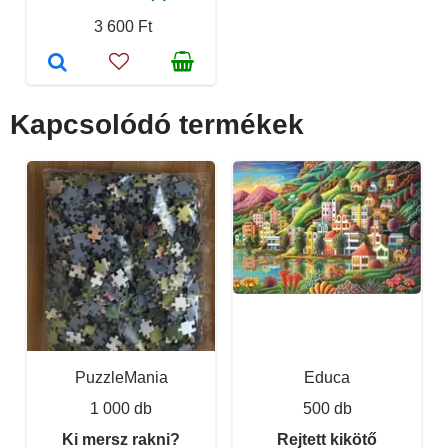
3 600 Ft
Kapcsolódó termékek
PuzzleMania
Educa
1 000 db
500 db
Ki mersz rakni?
Rejtett kikötő