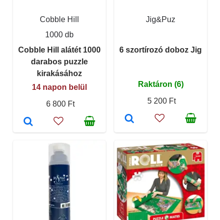
Cobble Hill
Jig&Puz
1000 db
Cobble Hill alátét 1000
6 szortírozó doboz Jig
darabos puzzle
kirakásához
Raktáron (6)
14 napon belül
5 200 Ft
6 800 Ft