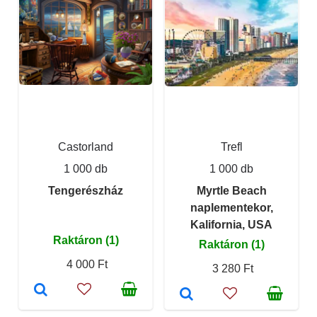
Castorland
Trefl
1 000 db
1 000 db
Tengerészház
Myrtle Beach
naplementekor,
Kalifornia, USA
Raktáron (1)
Raktáron (1)
4 000 Ft
3 280 Ft