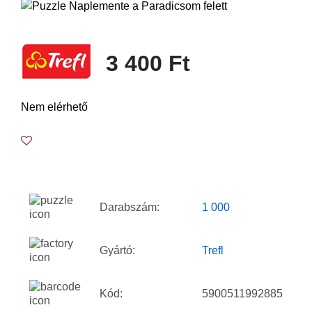
3 400 Ft
Nem elérhető
Darabszám:
1 000
Gyártó:
Trefl
Kód:
5900511992885