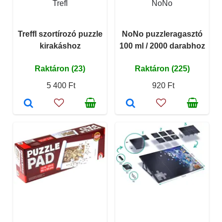
Trefl
NoNo
Treffl szortírozó puzzle
NoNo puzzleragasztó
kirakáshoz
100 ml / 2000 darabhoz
Raktáron (23)
Raktáron (225)
5 400 Ft
920 Ft