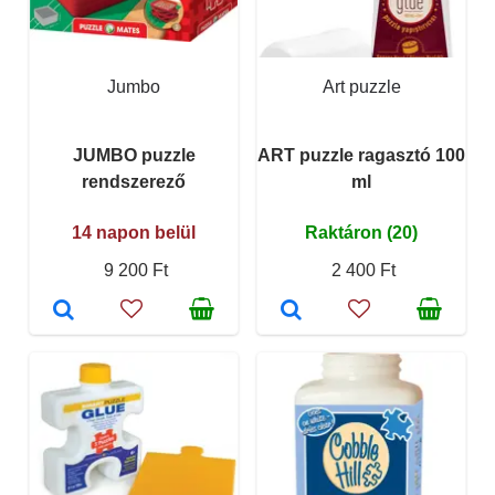
Jumbo
Art puzzle
JUMBO puzzle
ART puzzle ragasztó 100
rendszerező
ml
14 napon belül
Raktáron (20)
9 200 Ft
2 400 Ft