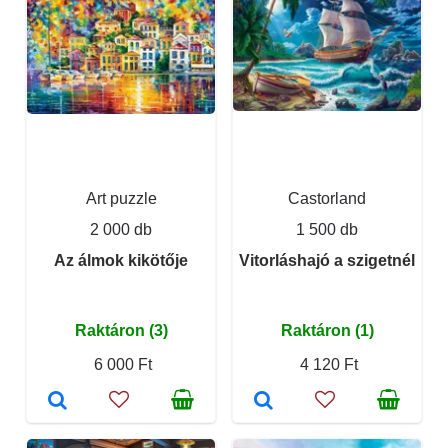
Art puzzle
Castorland
2 000 db
1 500 db
Az álmok kikötője
Vitorláshajó a szigetnél
Raktáron (3)
Raktáron (1)
6 000 Ft
4 120 Ft