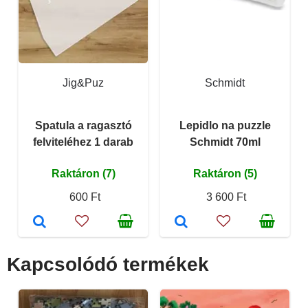
Jig&Puz
Schmidt
Spatula a ragasztó
Lepidlo na puzzle
felviteléhez 1 darab
Schmidt 70ml
Raktáron (7)
Raktáron (5)
600 Ft
3 600 Ft
Kapcsolódó termékek