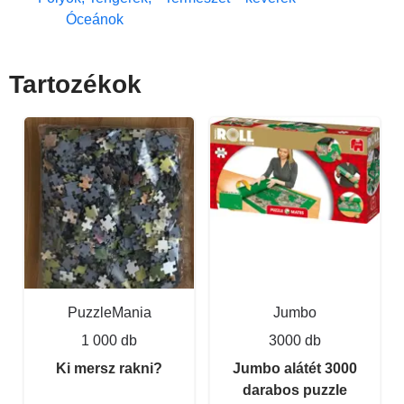
Óceánok
Tartozékok
PuzzleMania
Jumbo
1 000 db
3000 db
Ki mersz rakni?
Jumbo alátét 3000
darabos puzzle