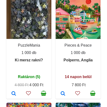
PuzzleMania
Pieces & Peace
1 000 db
1 000 db
Ki mersz rakni?
Polperro, Anglia
Raktáron (5)
14 napon belül
4 800 Ft
4 000 Ft
7 800 Ft