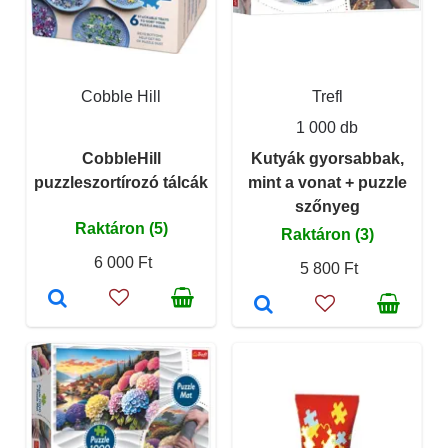
Cobble Hill
Trefl
1 000 db
CobbleHill
Kutyák gyorsabbak,
puzzleszortírozó tálcák
mint a vonat + puzzle
szőnyeg
Raktáron (5)
Raktáron (3)
6 000 Ft
5 800 Ft