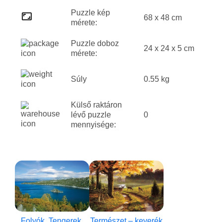
Puzzle kép
68 x 48 cm
mérete:
Puzzle doboz
24 x 24 x 5 cm
mérete:
Súly
0.55 kg
Külső raktáron
lévő puzzle
0
mennyisége:
Folyók, Tengerek,
Természet – keverék