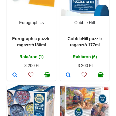
Eurographics
Cobble Hill
Eurographic puzzle
CobbleHill puzzle
ragasztó180ml
ragasztó 177ml
Raktáron (1)
Raktáron (6)
3 200 Ft
3 200 Ft