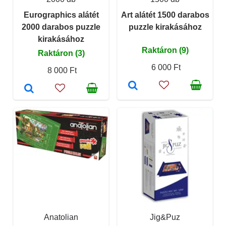
Eurographics alátét
Art alátét 1500 darabos
2000 darabos puzzle
puzzle kirakásához
kirakásához
Raktáron (9)
Raktáron (3)
6 000 Ft
8 000 Ft
Anatolian
Jig&Puz