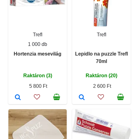
Trefl
Trefl
1 000 db
Hortenzia mesevilág
Lepidlo na puzzle Trefl
70ml
Raktáron (3)
Raktáron (20)
5 800 Ft
2 600 Ft