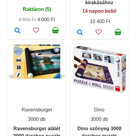
kirakásához
Raktáron (5)
14 napon belül
4 800 Ft
4 000 Ft
10 400 Ft
Ravensburger
Dino
3000 db
3000 db
Ravensburger alátét
Dino szőnyeg 3000
3000 darabos puzzle
darabos puzzle