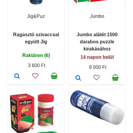
Jig&Puz
Jumbo
Ragasztó szivaccsal
Jumbo alátét 1500
együtt Jig
darabos puzzle
kirakásához
Raktáron (6)
14 napon belül
3 600 Ft
8 000 Ft