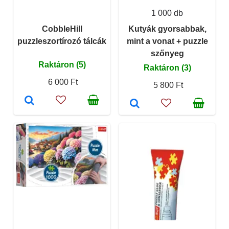
1 000 db
CobbleHill
Kutyák gyorsabbak,
puzzleszortírozó tálcák
mint a vonat + puzzle
szőnyeg
Raktáron (5)
Raktáron (3)
6 000 Ft
5 800 Ft