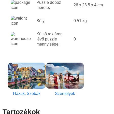
Puzzle doboz
26 x 23.5 x 4 cm
mérete:
Súly
0.51 kg
Külső raktáron
lévő puzzle
0
mennyisége:
Házak, Szobák
Személyek
Tartozékok