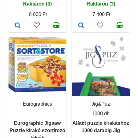
Raktáron (3)
Raktáron (3)
8 000 Ft
7 400 Ft
Eurographics
Jig&Puz
1000 db
Eurographic Jigsaw
Alátét puzzle kirakáshoz
Puzzle kirakó szortírozó
1000 darabig Jig
tálcák