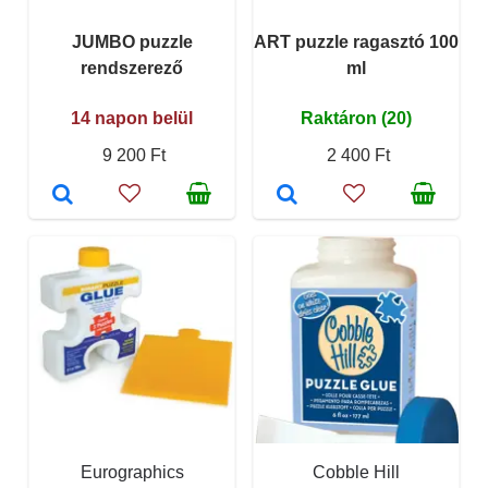
JUMBO puzzle
ART puzzle ragasztó 100
rendszerező
ml
14 napon belül
Raktáron (20)
9 200 Ft
2 400 Ft
Eurographics
Cobble Hill