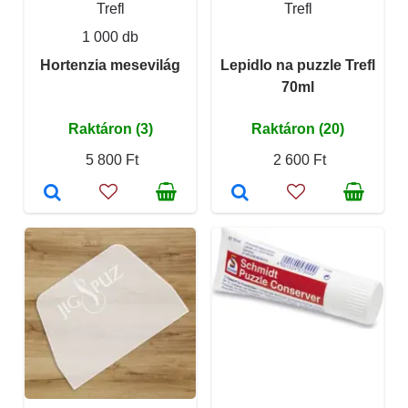
Trefl
Trefl
1 000 db
Hortenzia mesevilág
Lepidlo na puzzle Trefl
70ml
Raktáron (3)
Raktáron (20)
5 800 Ft
2 600 Ft