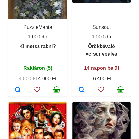
PuzzleMania
Sunsout
1 000 db
1 000 db
Ki mersz rakni?
Örökkévaló
versenypálya
Raktáron (5)
14 napon belül
4 800 Ft
4 000 Ft
6 400 Ft