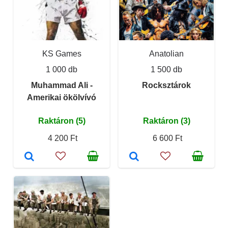
KS Games
Anatolian
1 000 db
1 500 db
Muhammad Ali -
Rocksztárok
Amerikai ökölvívó
Raktáron (5)
Raktáron (3)
4 200 Ft
6 600 Ft