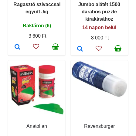
Ragasztó szivaccsal
Jumbo alátét 1500
együtt Jig
darabos puzzle
kirakásához
Raktáron (6)
14 napon belül
3 600 Ft
8 000 Ft
Anatolian
Ravensburger