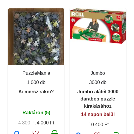
PuzzleMania
Jumbo
1 000 db
3000 db
Ki mersz rakni?
Jumbo alátét 3000
darabos puzzle
kirakásához
Raktáron (5)
14 napon belül
4 800 Ft
4 000 Ft
10 400 Ft