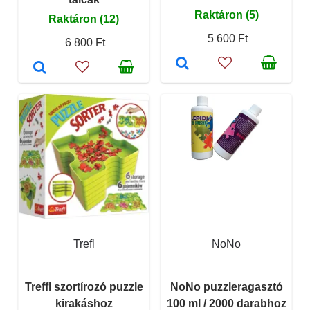
Raktáron (5)
Raktáron (12)
5 600 Ft
6 800 Ft
Trefl
NoNo
Treffl szortírozó puzzle
NoNo puzzleragasztó
kirakáshoz
100 ml / 2000 darabhoz