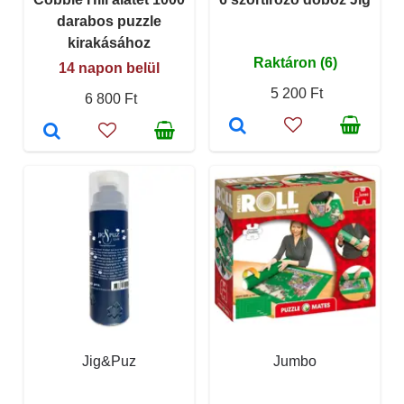
darabos puzzle
kirakásához
Raktáron (6)
14 napon belül
5 200 Ft
6 800 Ft
Jig&Puz
Jumbo