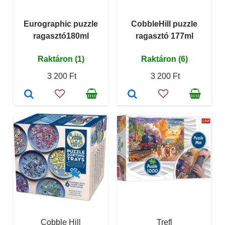
Eurographic puzzle
CobbleHill puzzle
ragasztó180ml
ragasztó 177ml
Raktáron (1)
Raktáron (6)
3 200 Ft
3 200 Ft
Cobble Hill
Trefl