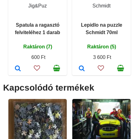
Jig&Puz
Schmidt
Spatula a ragasztó
Lepidlo na puzzle
felviteléhez 1 darab
Schmidt 70ml
Raktáron (7)
Raktáron (5)
600 Ft
3 600 Ft
Kapcsolódó termékek