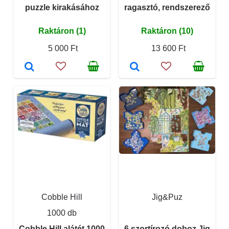
puzzle kirakásához
ragasztó, rendszerező
Raktáron (1)
Raktáron (10)
5 000 Ft
13 600 Ft
Cobble Hill
Jig&Puz
1000 db
Cobble Hill alátét 1000
6 szortírozó doboz Jig