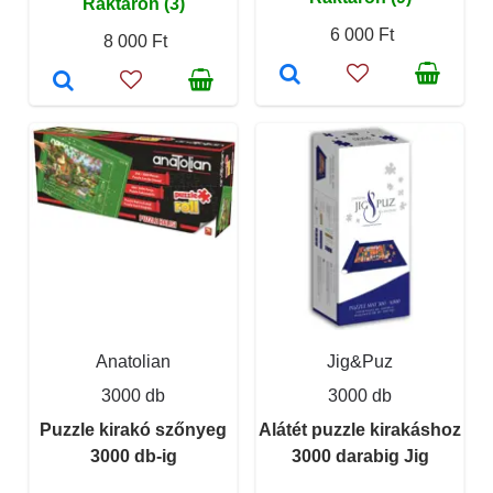
Raktáron (3)
6 000 Ft
8 000 Ft
Anatolian
Jig&Puz
3000 db
3000 db
Puzzle kirakó szőnyeg
Alátét puzzle kirakáshoz
3000 db-ig
3000 darabig Jig