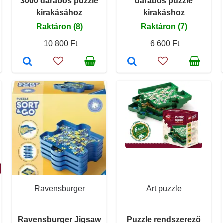
3000 darabos puzzle
darabos puzzle
kirakásához
kirakáshoz
Raktáron (8)
Raktáron (7)
10 800 Ft
6 600 Ft
Ravensburger
Art puzzle
Ravensburger Jigsaw
Puzzle rendszerező