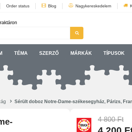
Order status
Blog
Nagykereskedelem
K
raktáron
M
TÉMA
SZERZŐ
MÁRKÁK
TÍPUSOK
zág
Sérült doboz Notre-Dame-székesegyház, Párizs, Fran
4 800 Ft
me-
4 200 F