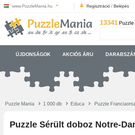
www.PuzzleMania.hu
Regisztráció
/
Belépés
13341
Puzzle 
ÚJDONSÁGOK
AKCIÓS ÁRU
DARABSZÁ
Puzzle Mania
1 000 db
Educa
Puzzle Franciaors
Puzzle Sérült doboz Notre-Da