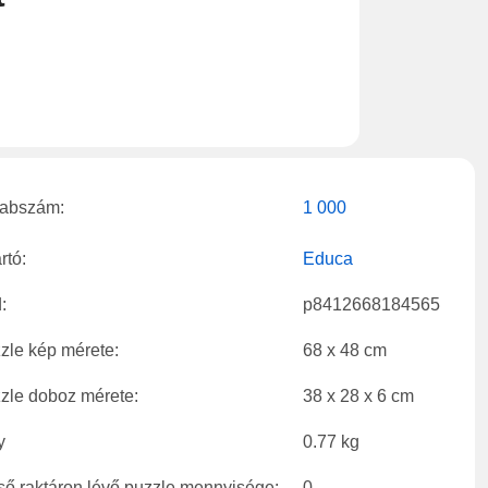
abszám:
1 000
rtó:
Educa
:
p8412668184565
zle kép mérete:
68 x 48 cm
zle doboz mérete:
38 x 28 x 6 cm
y
0.77 kg
ső raktáron lévő puzzle mennyisége:
0