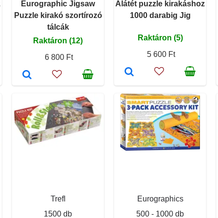
z
Eurographic Jigsaw
Alátét puzzle kirakáshoz
Puzzle kirakó szortírozó
1000 darabig Jig
tálcák
Raktáron (5)
Raktáron (12)
5 600 Ft
6 800 Ft
Trefl
Eurographics
1500 db
500 - 1000 db