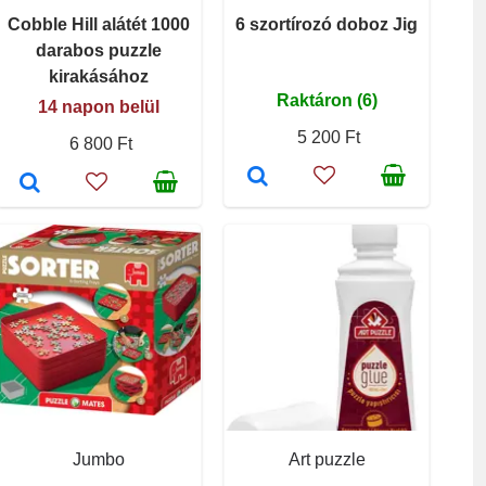
Cobble Hill alátét 1000
6 szortírozó doboz Jig
darabos puzzle
kirakásához
Raktáron (6)
14 napon belül
5 200 Ft
6 800 Ft
Jumbo
Art puzzle