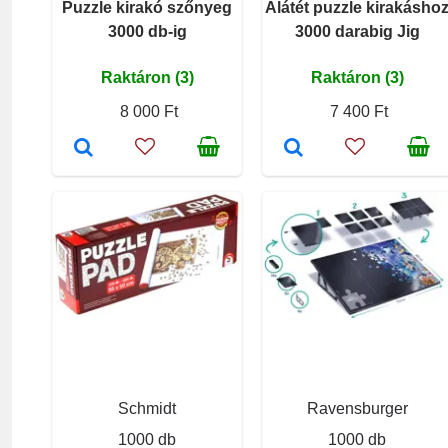
Puzzle kirakó szőnyeg
Alátét puzzle kirakásho
3000 db-ig
3000 darabig Jig
Raktáron (3)
Raktáron (3)
8 000 Ft
7 400 Ft
Schmidt
Ravensburger
1000 db
1000 db