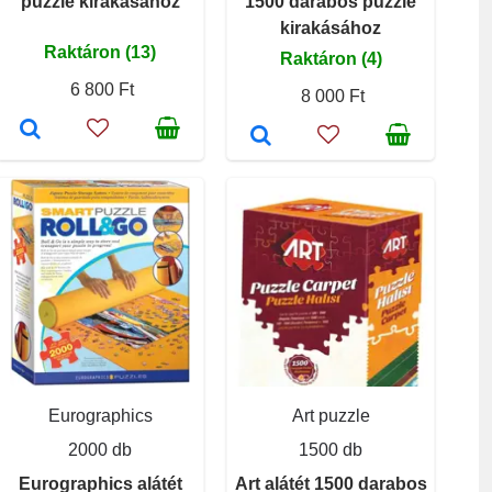
puzzle kirakásához
1500 darabos puzzle
kirakásához
Raktáron (13)
Raktáron (4)
6 800 Ft
8 000 Ft
Eurographics
Art puzzle
2000 db
1500 db
Eurographics alátét
Art alátét 1500 darabos