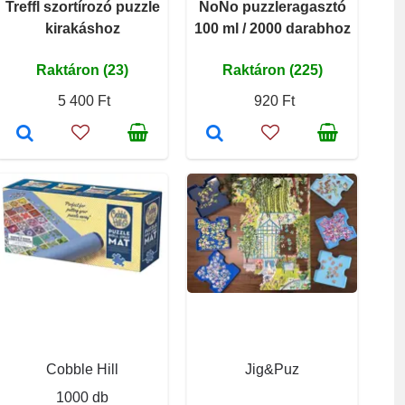
Treffl szortírozó puzzle
NoNo puzzleragasztó
kirakáshoz
100 ml / 2000 darabhoz
Raktáron (23)
Raktáron (225)
5 400 Ft
920 Ft
Cobble Hill
Jig&Puz
1000 db