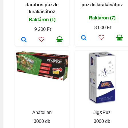
darabos puzzle
puzzle kirakásához
kirakásához
Raktáron (7)
Raktáron (1)
8 000 Ft
9 200 Ft
Anatolian
Jig&Puz
3000 db
3000 db