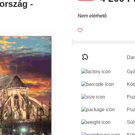
ország -
Nem elérhető
Dar
Gyá
Kód
Puz
Puz
Súl
Kül