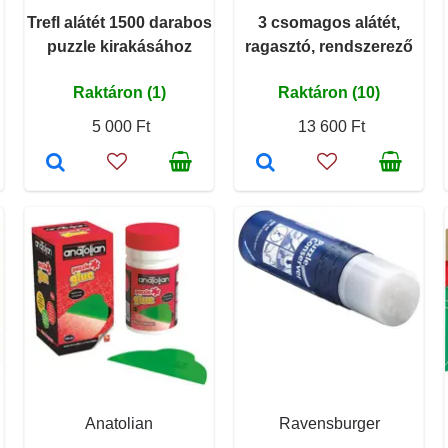
Trefl alátét 1500 darabos
3 csomagos alátét,
puzzle kirakásához
ragasztó, rendszerező
Raktáron (1)
Raktáron (10)
5 000 Ft
13 600 Ft
Anatolian
Ravensburger