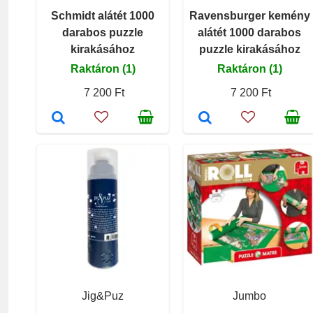
Schmidt alátét 1000
Ravensburger kemény
darabos puzzle
alátét 1000 darabos
kirakásához
puzzle kirakásához
Raktáron (1)
Raktáron (1)
7 200 Ft
7 200 Ft
Jig&Puz
Jumbo