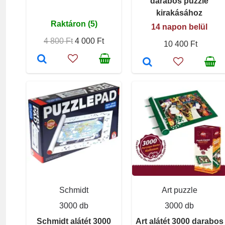
darabos puzzle
kirakásához
Raktáron (5)
14 napon belül
4 800 Ft
4 000 Ft
10 400 Ft
Schmidt
Art puzzle
3000 db
3000 db
Schmidt alátét 3000
Art alátét 3000 darabos