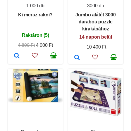
1 000 db
3000 db
Ki mersz rakni?
Jumbo alátét 3000
darabos puzzle
kirakásához
Raktáron (5)
14 napon belül
4 800 Ft
4 000 Ft
10 400 Ft