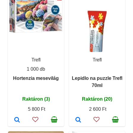
Trefl
Trefl
1 000 db
Hortenzia mesevilág
Lepidlo na puzzle Trefl
70ml
Raktáron (3)
Raktáron (20)
5 800 Ft
2 600 Ft