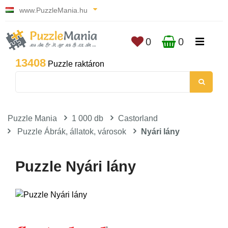
www.PuzzleMania.hu
0
0
13408
Puzzle raktáron
Puzzle Mania
1 000 db
Castorland
Puzzle Ábrák, állatok, városok
Nyári lány
Puzzle Nyári lány