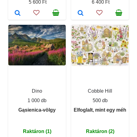
5 600 Ft
6 400 Ft
Dino
Cobble Hill
1 000 db
500 db
Gąsienica-völgy
Elfoglalt, mint egy méh
Raktáron (1)
Raktáron (2)