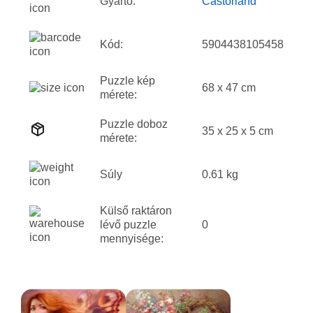
Gyártó:
Castorland
Kód:
5904438105458
Puzzle kép
68 x 47 cm
mérete:
Puzzle doboz
35 x 25 x 5 cm
mérete:
Súly
0.61 kg
Külső raktáron
lévő puzzle
0
mennyisége: