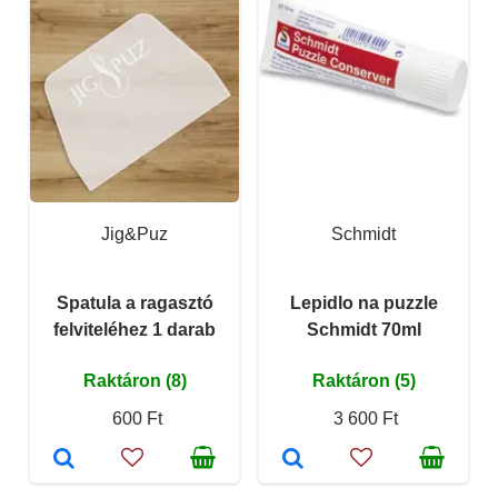
Jig&Puz
Schmidt
Spatula a ragasztó
Lepidlo na puzzle
felviteléhez 1 darab
Schmidt 70ml
Raktáron (8)
Raktáron (5)
600 Ft
3 600 Ft