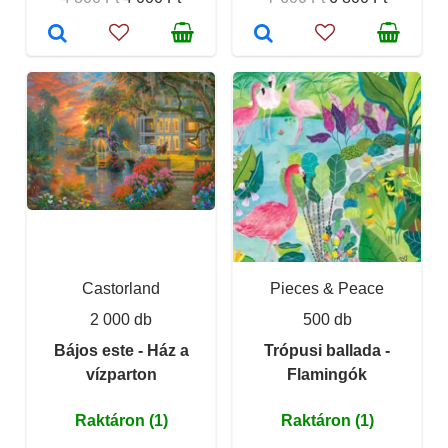
Castorland
Pieces & Peace
2 000 db
500 db
Bájos este - Ház a
Trópusi ballada -
vízparton
Flamingók
Raktáron (1)
Raktáron (1)