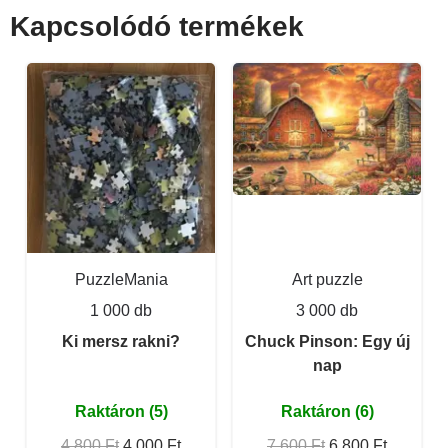
Kapcsolódó termékek
PuzzleMania
Art puzzle
1 000 db
3 000 db
Ki mersz rakni?
Chuck Pinson: Egy új
nap
Raktáron (5)
Raktáron (6)
4 800 Ft
4 000 Ft
7 600 Ft
6 800 Ft