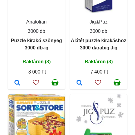
Anatolian
Jig&Puz
3000 db
3000 db
Puzzle kirakó szőnyeg
Alátét puzzle kirakáshoz
3000 db-ig
3000 darabig Jig
Raktáron (3)
Raktáron (3)
8 000 Ft
7 400 Ft