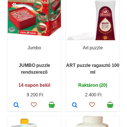
Jumbo
Art puzzle
JUMBO puzzle
ART puzzle ragasztó 100
rendszerező
ml
14 napon belül
Raktáron (20)
9 200 Ft
2 400 Ft