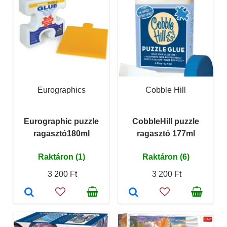
Eurographics
Cobble Hill
Eurographic puzzle
CobbleHill puzzle
ragasztó180ml
ragasztó 177ml
Raktáron (1)
Raktáron (6)
3 200 Ft
3 200 Ft