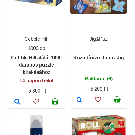
Cobble Hill
Jig&Puz
1000 db
Cobble Hill alátét 1000
6 szortírozó doboz Jig
darabos puzzle
kirakásához
Raktáron (6)
14 napon belül
5 200 Ft
6 800 Ft