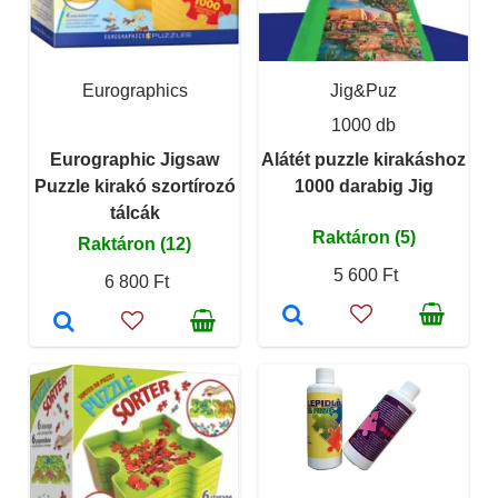
Eurographics
Jig&Puz
1000 db
Eurographic Jigsaw
Alátét puzzle kirakáshoz
Puzzle kirakó szortírozó
1000 darabig Jig
tálcák
Raktáron (5)
Raktáron (12)
5 600 Ft
6 800 Ft