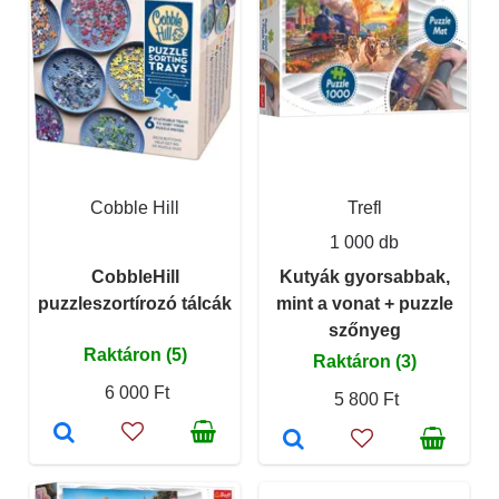
Cobble Hill
Trefl
1 000 db
CobbleHill
Kutyák gyorsabbak,
puzzleszortírozó tálcák
mint a vonat + puzzle
szőnyeg
Raktáron (5)
Raktáron (3)
6 000 Ft
5 800 Ft