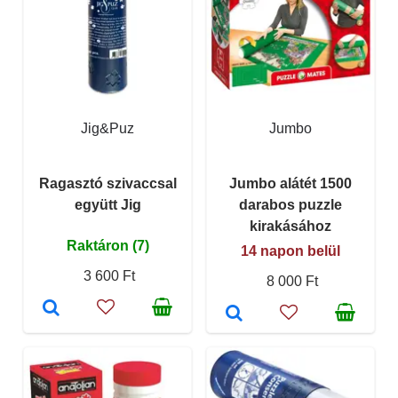
Jig&Puz
Jumbo
Ragasztó szivaccsal
Jumbo alátét 1500
együtt Jig
darabos puzzle
kirakásához
Raktáron (7)
14 napon belül
3 600 Ft
8 000 Ft