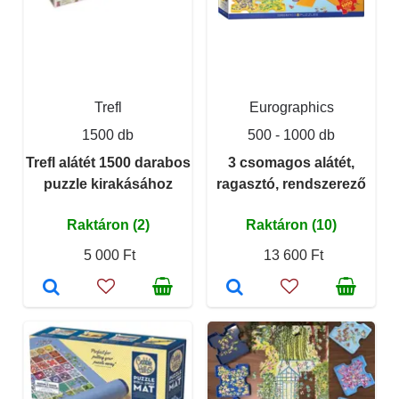
Trefl
Eurographics
1500 db
500 - 1000 db
Trefl alátét 1500 darabos
3 csomagos alátét,
puzzle kirakásához
ragasztó, rendszerező
Raktáron (2)
Raktáron (10)
5 000 Ft
13 600 Ft