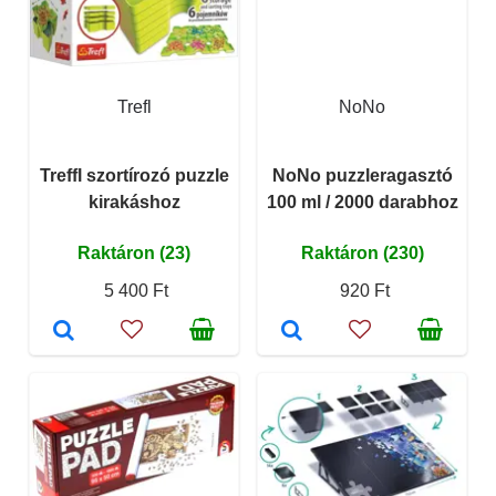
Trefl
NoNo
Treffl szortírozó puzzle
NoNo puzzleragasztó
kirakáshoz
100 ml / 2000 darabhoz
Raktáron (23)
Raktáron (230)
5 400 Ft
920 Ft