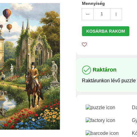
Mennyiség
1
KOSÁRBA RAKOM
Raktáron
Raktárunkon lévő puzzl
D
Gy
Kó