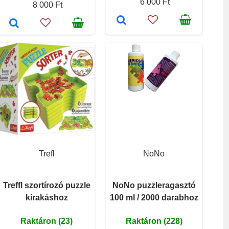
6 000 Ft
8 000 Ft
Trefl
NoNo
Treffl szortírozó puzzle
NoNo puzzleragasztó
kirakáshoz
100 ml / 2000 darabhoz
Raktáron (23)
Raktáron (228)