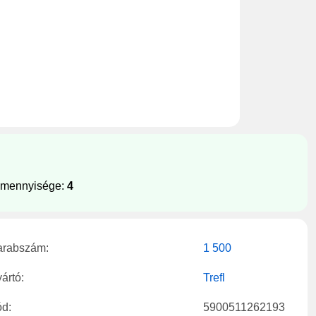
e mennyisége:
4
arabszám:
1 500
ártó:
Trefl
d:
5900511262193