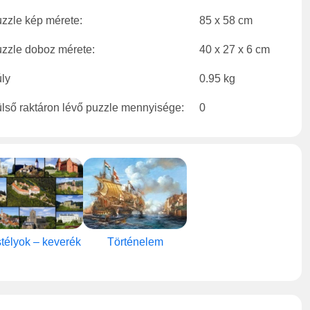
zzle kép mérete:
85 x 58 cm
zzle doboz mérete:
40 x 27 x 6 cm
ly
0.95 kg
lső raktáron lévő puzzle mennyisége:
0
télyok – keverék
Történelem