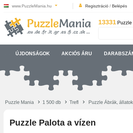
www.PuzzleMania.hu
Regisztráció
/
Belépés
13331
Puzzle 
ÚJDONSÁGOK
AKCIÓS ÁRU
DARABSZÁ
Puzzle Mania
1 500 db
Trefl
Puzzle Ábrák, állatok
Puzzle Palota a vízen