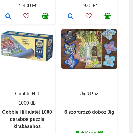
5 400 Ft
920 Ft
Cobble Hill
Jig&Puz
1000 db
Cobble Hill alátét 1000
6 szortírozó doboz Jig
darabos puzzle
kirakásához
Raktáron (6)