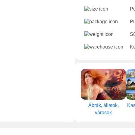
Pu
Pu
Sú
Kü
Ábrák, állatok,
Kas
városok