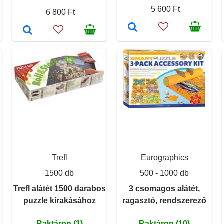
5 600 Ft
6 800 Ft
Trefl
Eurographics
1500 db
500 - 1000 db
Trefl alátét 1500 darabos
3 csomagos alátét,
puzzle kirakásához
ragasztó, rendszerező
Raktáron (1)
Raktáron (10)