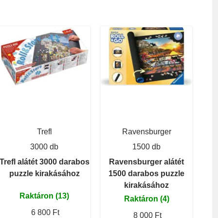
Trefl
Ravensburger
3000 db
1500 db
Trefl alátét 3000 darabos
Ravensburger alátét
puzzle kirakásához
1500 darabos puzzle
kirakásához
Raktáron (13)
Raktáron (4)
6 800 Ft
8 000 Ft