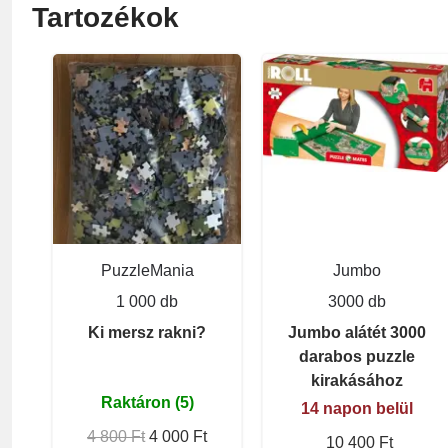
Tartozékok
PuzzleMania
Jumbo
1 000 db
3000 db
Ki mersz rakni?
Jumbo alátét 3000
darabos puzzle
kirakásához
Raktáron (5)
14 napon belül
4 800 Ft
4 000 Ft
10 400 Ft