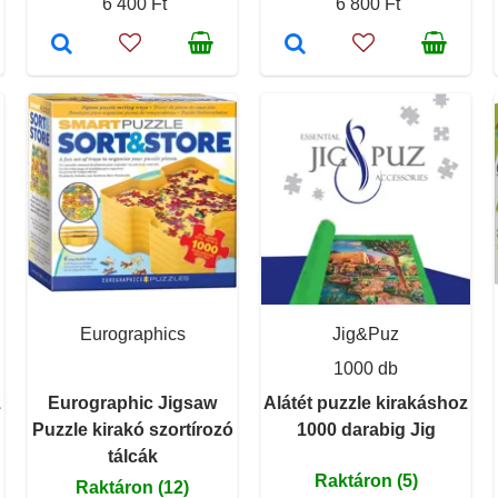
6 400 Ft
6 800 Ft
Eurographics
Jig&Puz
1000 db
z
Eurographic Jigsaw
Alátét puzzle kirakáshoz
Puzzle kirakó szortírozó
1000 darabig Jig
tálcák
Raktáron (5)
Raktáron (12)