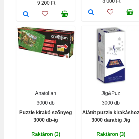
8 000 Ft
9 200 Ft
Anatolian
Jig&Puz
3000 db
3000 db
Puzzle kirakó szőnyeg
Alátét puzzle kirakásho
3000 db-ig
3000 darabig Jig
Raktáron (3)
Raktáron (3)