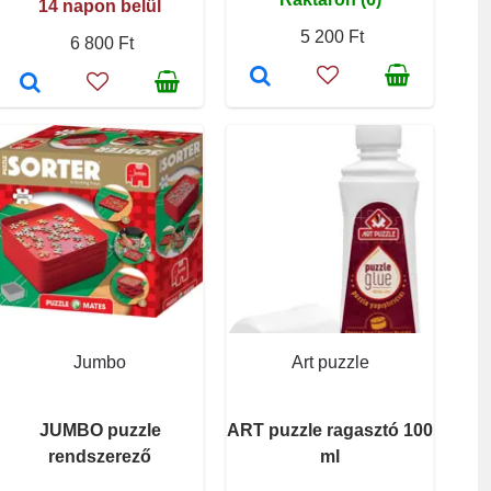
14 napon belül
5 200 Ft
6 800 Ft
Jumbo
Art puzzle
JUMBO puzzle
ART puzzle ragasztó 100
rendszerező
ml