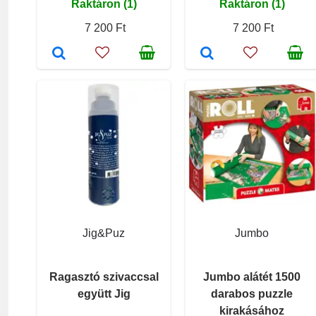
Raktáron (1)
Raktáron (1)
7 200 Ft
7 200 Ft
Jig&Puz
Jumbo
Ragasztó szivaccsal
Jumbo alátét 1500
együtt Jig
darabos puzzle
kirakásához