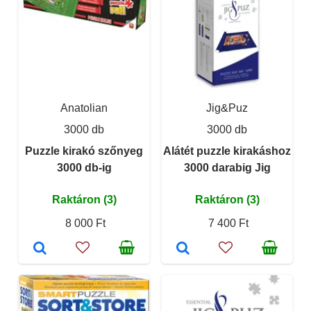
Anatolian
Jig&Puz
3000 db
3000 db
Puzzle kirakó szőnyeg
Alátét puzzle kirakáshoz
3000 db-ig
3000 darabig Jig
Raktáron (3)
Raktáron (3)
8 000 Ft
7 400 Ft