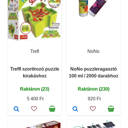
Trefl
NoNo
Treffl szortírozó puzzle
NoNo puzzleragasztó
kirakáshoz
100 ml / 2000 darabhoz
Raktáron (23)
Raktáron (230)
5 400 Ft
920 Ft