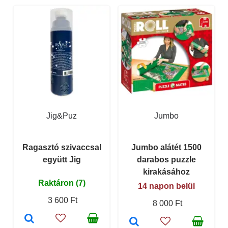
Jig&Puz
Jumbo
Ragasztó szivaccsal
Jumbo alátét 1500
együtt Jig
darabos puzzle
kirakásához
Raktáron (7)
14 napon belül
3 600 Ft
8 000 Ft