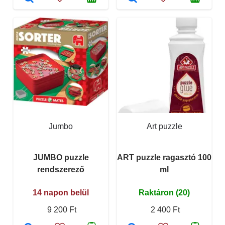
Jumbo
Art puzzle
JUMBO puzzle
ART puzzle ragasztó 100
rendszerező
ml
14 napon belül
Raktáron (20)
9 200 Ft
2 400 Ft