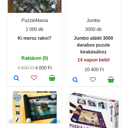
PuzzleMania
Jumbo
1 000 db
3000 db
Ki mersz rakni?
Jumbo alátét 3000
darabos puzzle
kirakásához
Raktáron (5)
14 napon belül
4 800 Ft
4 000 Ft
10 400 Ft