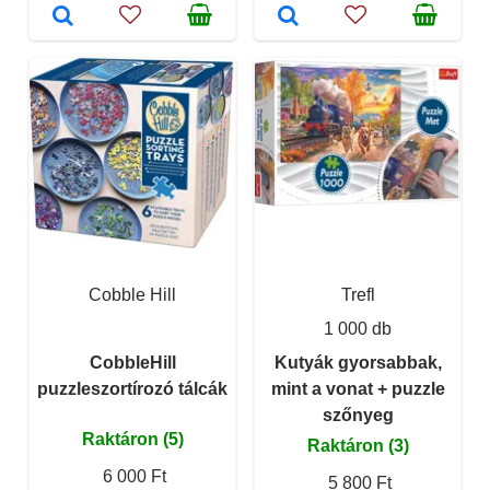
Cobble Hill
Trefl
1 000 db
CobbleHill
Kutyák gyorsabbak,
puzzleszortírozó tálcák
mint a vonat + puzzle
szőnyeg
Raktáron (5)
Raktáron (3)
6 000 Ft
5 800 Ft