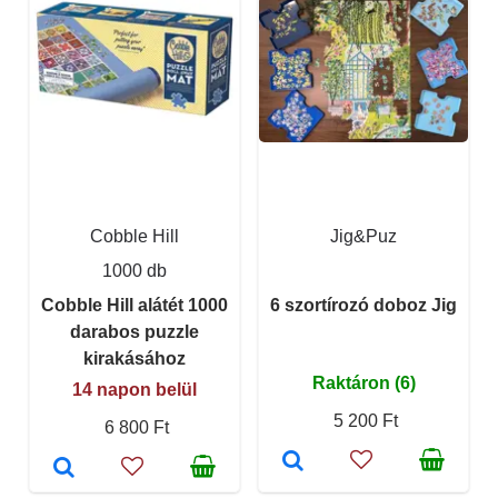
Cobble Hill
Jig&Puz
1000 db
Cobble Hill alátét 1000
6 szortírozó doboz Jig
darabos puzzle
kirakásához
Raktáron (6)
14 napon belül
5 200 Ft
6 800 Ft