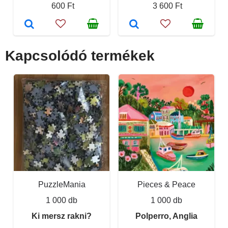
600 Ft
3 600 Ft
Kapcsolódó termékek
PuzzleMania
Pieces & Peace
1 000 db
1 000 db
Ki mersz rakni?
Polperro, Anglia