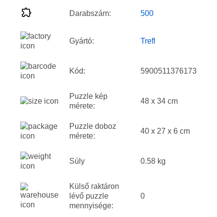
Darabszám:
500
Gyártó:
Trefl
Kód:
5900511376173
Puzzle kép
48 x 34 cm
mérete:
Puzzle doboz
40 x 27 x 6 cm
mérete:
Súly
0.58 kg
Külső raktáron
lévő puzzle
0
mennyisége: