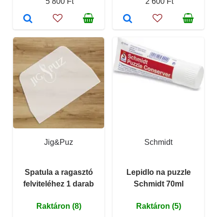
5 800 Ft
2 600 Ft
Jig&Puz
Schmidt
Spatula a ragasztó
Lepidlo na puzzle
felviteléhez 1 darab
Schmidt 70ml
Raktáron (8)
Raktáron (5)