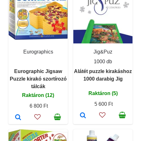
Eurographics
Jig&Puz
1000 db
Eurographic Jigsaw
Alátét puzzle kirakáshoz
Puzzle kirakó szortírozó
1000 darabig Jig
tálcák
Raktáron (5)
Raktáron (12)
5 600 Ft
6 800 Ft