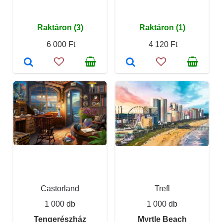
Raktáron (3)
Raktáron (1)
6 000 Ft
4 120 Ft
Castorland
Trefl
1 000 db
1 000 db
Tengerészház
Myrtle Beach