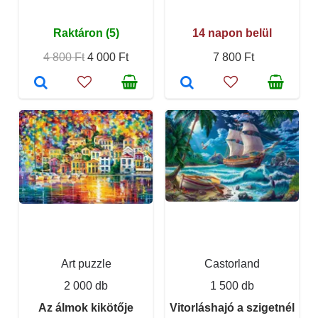
Raktáron (5)
14 napon belül
4 800 Ft
4 000 Ft
7 800 Ft
Art puzzle
Castorland
2 000 db
1 500 db
Az álmok kikötője
Vitorláshajó a szigetnél