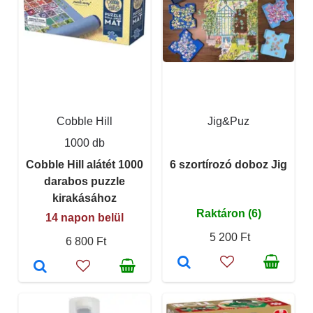
Cobble Hill
Jig&Puz
1000 db
Cobble Hill alátét 1000
6 szortírozó doboz Jig
darabos puzzle
kirakásához
Raktáron (6)
14 napon belül
5 200 Ft
6 800 Ft