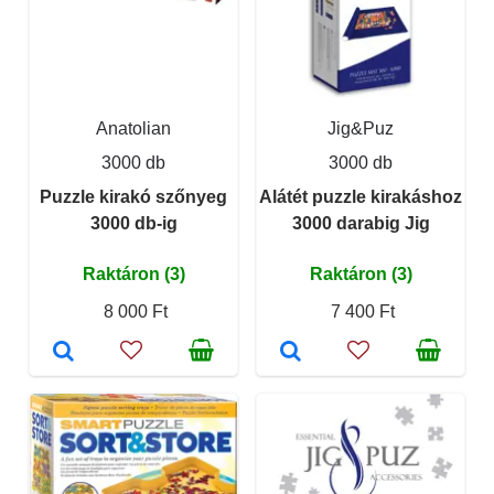
Anatolian
Jig&Puz
3000 db
3000 db
Puzzle kirakó szőnyeg
Alátét puzzle kirakáshoz
3000 db-ig
3000 darabig Jig
Raktáron (3)
Raktáron (3)
8 000 Ft
7 400 Ft