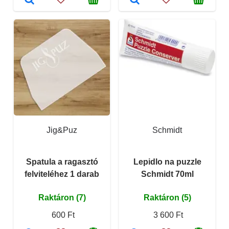
Jig&Puz
Schmidt
Spatula a ragasztó
Lepidlo na puzzle
felviteléhez 1 darab
Schmidt 70ml
Raktáron (7)
Raktáron (5)
600 Ft
3 600 Ft