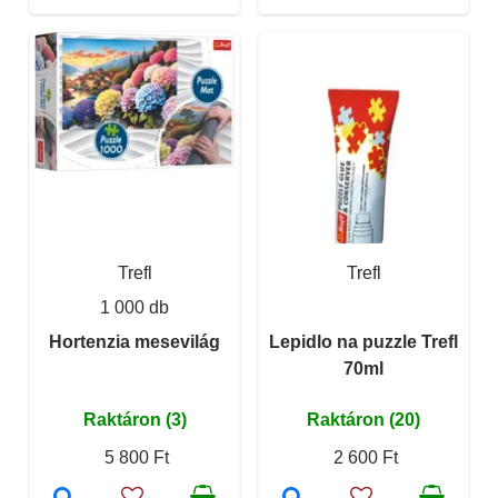
Trefl
Trefl
1 000 db
Hortenzia mesevilág
Lepidlo na puzzle Trefl
70ml
Raktáron (3)
Raktáron (20)
5 800 Ft
2 600 Ft