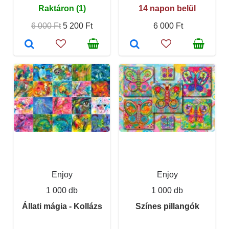
Raktáron (1)
14 napon belül
6 000 Ft
5 200 Ft
6 000 Ft
Enjoy
Enjoy
1 000 db
1 000 db
Állati mágia - Kollázs
Színes pillangók