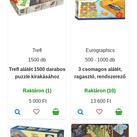
Trefl
Eurographics
1500 db
500 - 1000 db
Trefl alátét 1500 darabos
3 csomagos alátét,
puzzle kirakásához
ragasztó, rendszerező
Raktáron (1)
Raktáron (10)
5 000 Ft
13 600 Ft