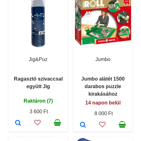
Jig&Puz
Jumbo
Ragasztó szivaccsal
Jumbo alátét 1500
együtt Jig
darabos puzzle
kirakásához
Raktáron (7)
14 napon belül
3 600 Ft
8 000 Ft