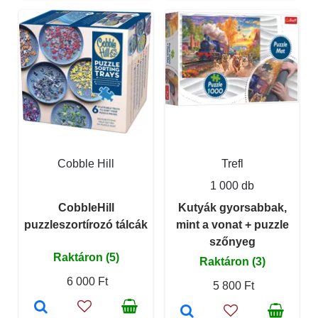
Cobble Hill
Trefl
1 000 db
CobbleHill
Kutyák gyorsabbak,
puzzleszortírozó tálcák
mint a vonat + puzzle
szőnyeg
Raktáron (5)
Raktáron (3)
6 000 Ft
5 800 Ft