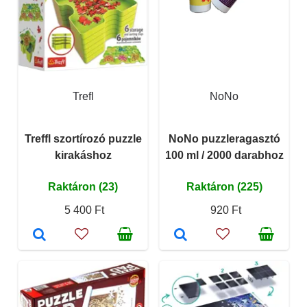
Trefl
NoNo
Treffl szortírozó puzzle
NoNo puzzleragasztó
kirakáshoz
100 ml / 2000 darabhoz
Raktáron (23)
Raktáron (225)
5 400 Ft
920 Ft