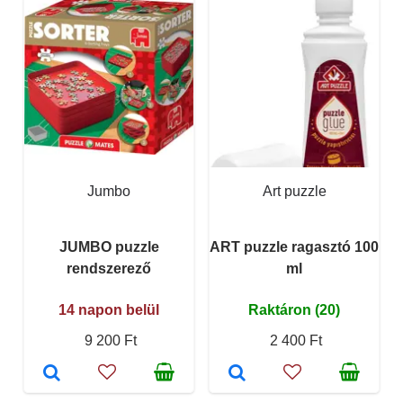
Jumbo
Art puzzle
JUMBO puzzle
ART puzzle ragasztó 100
rendszerező
ml
14 napon belül
Raktáron (20)
9 200 Ft
2 400 Ft