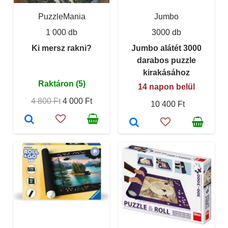
PuzzleMania
Jumbo
1 000 db
3000 db
Ki mersz rakni?
Jumbo alátét 3000
darabos puzzle
kirakásához
Raktáron (5)
14 napon belül
4 800 Ft
4 000 Ft
10 400 Ft