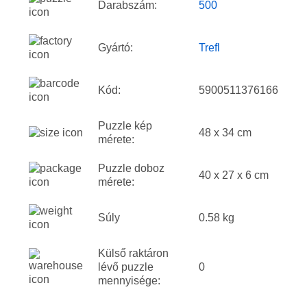
Darabszám:
500
Gyártó:
Trefl
Kód:
5900511376166
Puzzle kép
48 x 34 cm
mérete:
Puzzle doboz
40 x 27 x 6 cm
mérete:
Súly
0.58 kg
Külső raktáron
lévő puzzle
0
mennyisége: