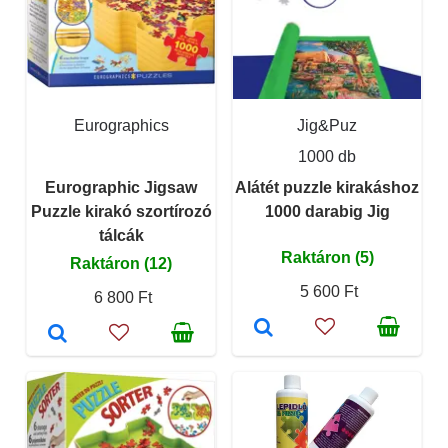
Eurographics
Jig&Puz
1000 db
Eurographic Jigsaw
Alátét puzzle kirakáshoz
Puzzle kirakó szortírozó
1000 darabig Jig
tálcák
Raktáron (5)
Raktáron (12)
5 600 Ft
6 800 Ft