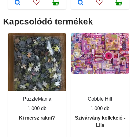
Kapcsolódó termékek
PuzzleMania
Cobble Hill
1 000 db
1 000 db
Ki mersz rakni?
Szivárvány kollekció -
Lila