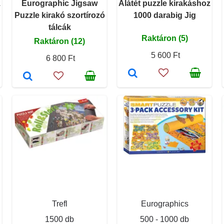
z
Eurographic Jigsaw
Alátét puzzle kirakáshoz
Puzzle kirakó szortírozó
1000 darabig Jig
tálcák
Raktáron (5)
Raktáron (12)
5 600 Ft
6 800 Ft
Trefl
Eurographics
1500 db
500 - 1000 db