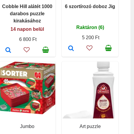
Cobble Hill alátét 1000
6 szortírozó doboz Jig
darabos puzzle
kirakásához
Raktáron (6)
14 napon belül
5 200 Ft
6 800 Ft
Jumbo
Art puzzle