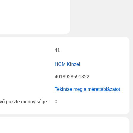
41
HCM Kinzel
4018928591322
Tekintse meg a mérettáblázatot
évő puzzle mennyisége:
0