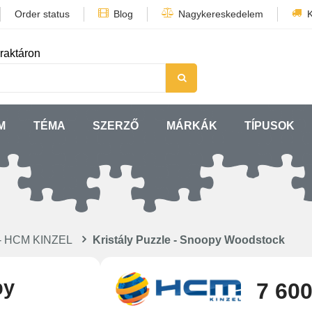
Order status
Blog
Nagykereskedelem
K
raktáron
M
TÉMA
SZERZŐ
MÁRKÁK
TÍPUSOK
e - HCM KINZEL
Kristály Puzzle - Snoopy Woodstock
py
7 600