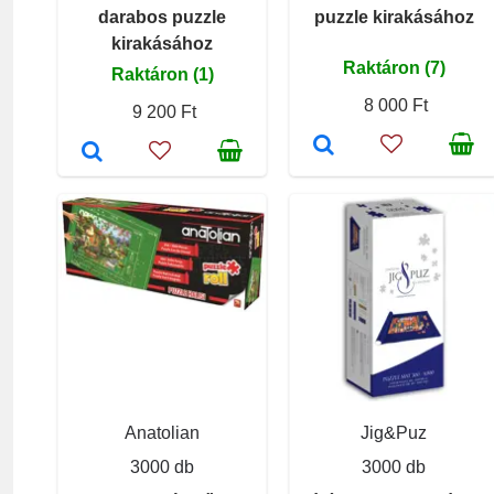
darabos puzzle
puzzle kirakásához
kirakásához
Raktáron (7)
Raktáron (1)
8 000 Ft
9 200 Ft
Anatolian
Jig&Puz
3000 db
3000 db