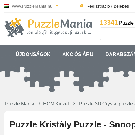
www.PuzzleMania.hu
Regisztráció
/
Belépés
13341
Puzzle 
ÚJDONSÁGOK
AKCIÓS ÁRU
DARABSZÁ
Puzzle Mania
HCM Kinzel
Puzzle 3D Crystal puzzl
Puzzle Kristály Puzzle - Snoo