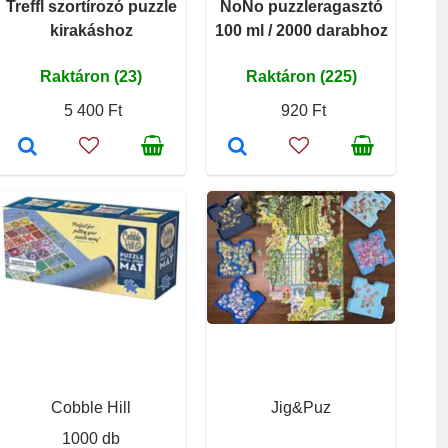
Treffl szortírozó puzzle
NoNo puzzleragasztó
kirakáshoz
100 ml / 2000 darabhoz
Raktáron (23)
Raktáron (225)
5 400 Ft
920 Ft
Cobble Hill
Jig&Puz
1000 db