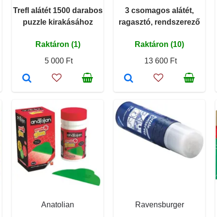
Trefl alátét 1500 darabos
3 csomagos alátét,
puzzle kirakásához
ragasztó, rendszerező
Raktáron (1)
Raktáron (10)
5 000 Ft
13 600 Ft
Anatolian
Ravensburger