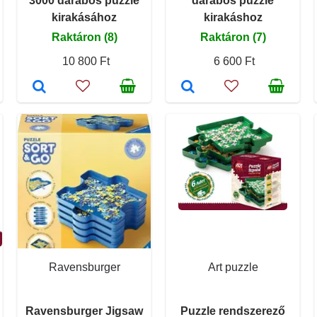
3000 darabos puzzle
darabos puzzle
kirakásához
kirakáshoz
Raktáron (8)
Raktáron (7)
10 800 Ft
6 600 Ft
Ravensburger
Art puzzle
Ravensburger Jigsaw
Puzzle rendszerező