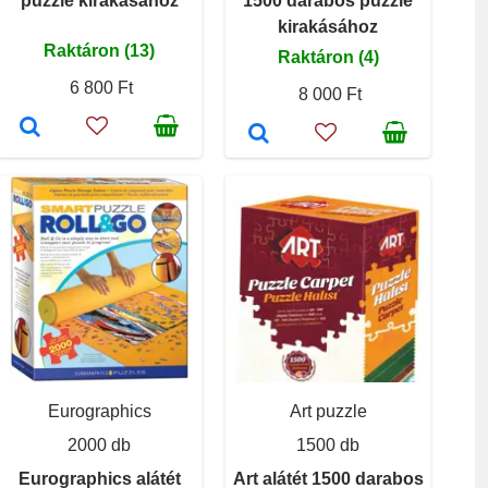
puzzle kirakásához
1500 darabos puzzle
kirakásához
Raktáron (13)
Raktáron (4)
6 800 Ft
8 000 Ft
Eurographics
Art puzzle
2000 db
1500 db
Eurographics alátét
Art alátét 1500 darabos