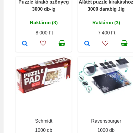
Puzzle kirakó szőnyeg
Alátét puzzle kirakásho
3000 db-ig
3000 darabig Jig
Raktáron (3)
Raktáron (3)
8 000 Ft
7 400 Ft
Schmidt
Ravensburger
1000 db
1000 db