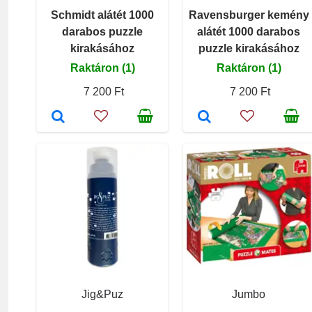
Schmidt alátét 1000
Ravensburger kemény
darabos puzzle
alátét 1000 darabos
kirakásához
puzzle kirakásához
Raktáron (1)
Raktáron (1)
7 200 Ft
7 200 Ft
Jig&Puz
Jumbo