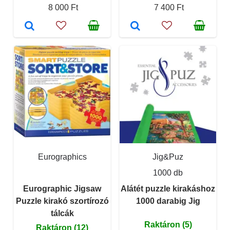
8 000 Ft
7 400 Ft
Eurographics
Jig&Puz
1000 db
Eurographic Jigsaw
Alátét puzzle kirakáshoz
Puzzle kirakó szortírozó
1000 darabig Jig
tálcák
Raktáron (5)
Raktáron (12)