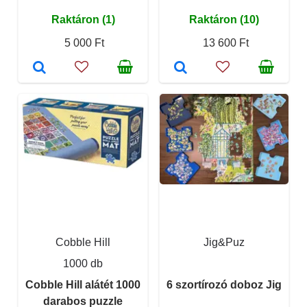
Raktáron (1)
Raktáron (10)
5 000 Ft
13 600 Ft
Cobble Hill
Jig&Puz
1000 db
Cobble Hill alátét 1000
6 szortírozó doboz Jig
darabos puzzle