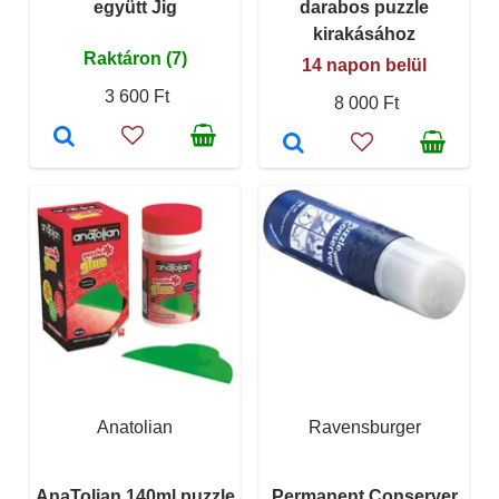
együtt Jig
darabos puzzle
kirakásához
Raktáron (7)
14 napon belül
3 600 Ft
8 000 Ft
Anatolian
Ravensburger
AnaTolian 140ml puzzle
Permanent Conserver