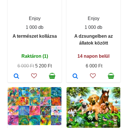
Enjoy
Enjoy
1 000 db
1 000 db
A természet kollázsa
A dzsungelben az
állatok között
Raktáron (1)
14 napon belül
6 000 Ft
5 200 Ft
6 000 Ft