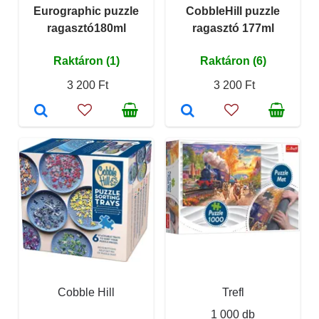
Eurographic puzzle
CobbleHill puzzle
ragasztó180ml
ragasztó 177ml
Raktáron (1)
Raktáron (6)
3 200 Ft
3 200 Ft
Cobble Hill
Trefl
1 000 db