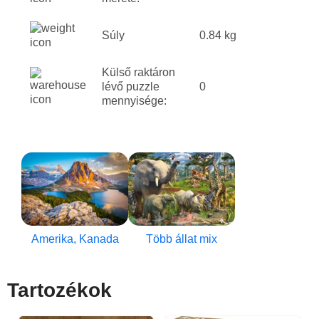
Súly
0.84 kg
Külső raktáron
lévő puzzle
0
mennyisége:
Amerika, Kanada
Több állat mix
Tartozékok