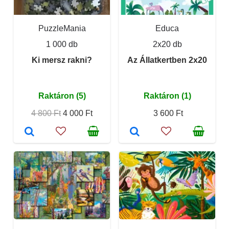
PuzzleMania
Educa
1 000 db
2x20 db
Ki mersz rakni?
Az Állatkertben 2x20
Raktáron (5)
Raktáron (1)
4 800 Ft
4 000 Ft
3 600 Ft