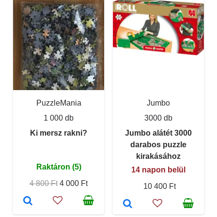
PuzzleMania
Jumbo
1 000 db
3000 db
Ki mersz rakni?
Jumbo alátét 3000
darabos puzzle
kirakásához
Raktáron (5)
14 napon belül
4 800 Ft
4 000 Ft
10 400 Ft