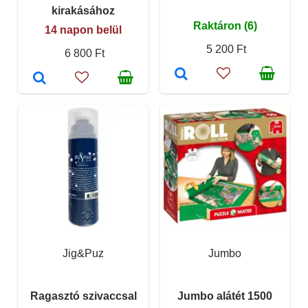
kirakásához
Raktáron (6)
14 napon belül
5 200 Ft
6 800 Ft
Jig&Puz
Jumbo
Ragasztó szivaccsal
Jumbo alátét 1500