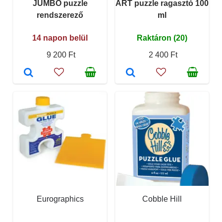
JUMBO puzzle
ART puzzle ragasztó 100
rendszerező
ml
14 napon belül
Raktáron (20)
9 200 Ft
2 400 Ft
Eurographics
Cobble Hill