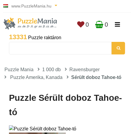
www.PuzzleMania.hu
0
0
13331
Puzzle raktáron
Puzzle Mania
1 000 db
Ravensburger
Puzzle Amerika, Kanada
Sérült doboz Tahoe-tó
Puzzle Sérült doboz Tahoe-
tó