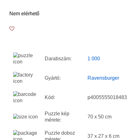
Nem elérhető
Darabszám:
1 000
Gyártó:
Ravensburger
Kód:
p4005555018483
Puzzle kép
70 x 50 cm
mérete:
Puzzle doboz
37 x 27 x 6 cm
mérete: