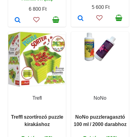
5 600 Ft
6 800 Ft
Trefl
NoNo
Treffl szortírozó puzzle
NoNo puzzleragasztó
kirakáshoz
100 ml / 2000 darabhoz