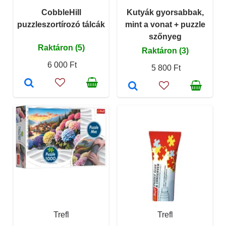
CobbleHill
Kutyák gyorsabbak,
puzzleszortírozó tálcák
mint a vonat + puzzle
szőnyeg
Raktáron (5)
Raktáron (3)
6 000 Ft
5 800 Ft
Trefl
Trefl