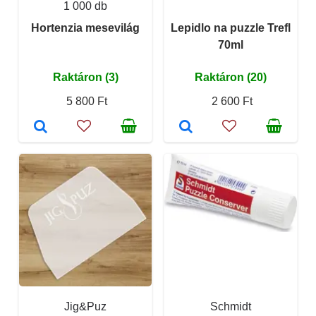
1 000 db
Hortenzia mesevilág
Lepidlo na puzzle Trefl
70ml
Raktáron (3)
Raktáron (20)
5 800 Ft
2 600 Ft
Jig&Puz
Schmidt