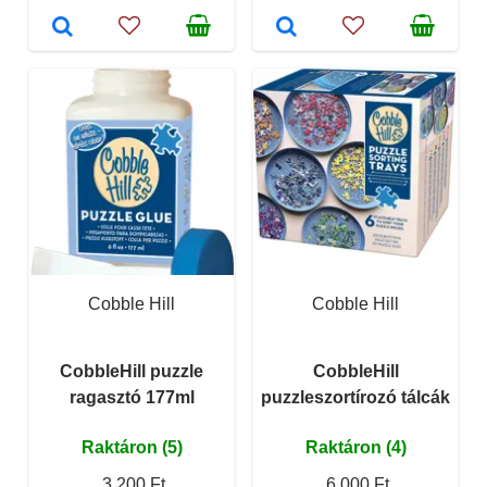
Cobble Hill
Cobble Hill
CobbleHill puzzle
CobbleHill
ragasztó 177ml
puzzleszortírozó tálcák
Raktáron (5)
Raktáron (4)
3 200 Ft
6 000 Ft