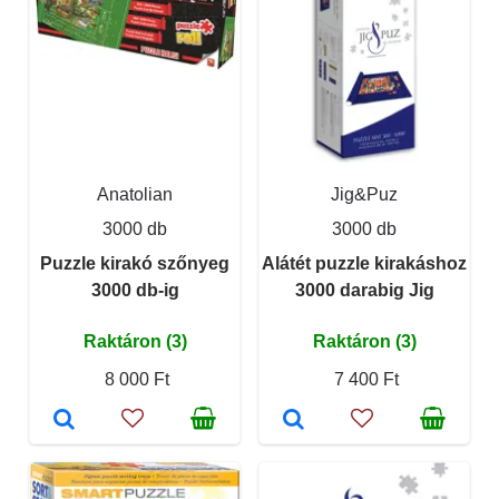
Anatolian
Jig&Puz
3000 db
3000 db
Puzzle kirakó szőnyeg
Alátét puzzle kirakáshoz
3000 db-ig
3000 darabig Jig
Raktáron (3)
Raktáron (3)
8 000 Ft
7 400 Ft