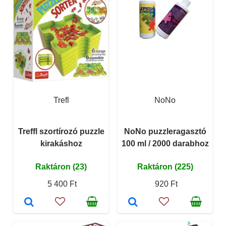
Trefl
NoNo
Treffl szortírozó puzzle
NoNo puzzleragasztó
kirakáshoz
100 ml / 2000 darabhoz
Raktáron (23)
Raktáron (225)
5 400 Ft
920 Ft