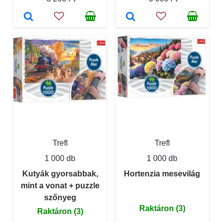
Trefl
Trefl
1 000 db
1 000 db
Kutyák gyorsabbak,
Hortenzia mesevilág
mint a vonat + puzzle
szőnyeg
Raktáron (3)
Raktáron (3)