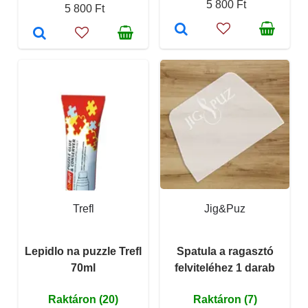
5 800 Ft
5 800 Ft
Trefl
Jig&Puz
Lepidlo na puzzle Trefl
Spatula a ragasztó
70ml
felviteléhez 1 darab
Raktáron (20)
Raktáron (7)