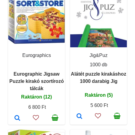
Eurographics
Jig&Puz
1000 db
Eurographic Jigsaw
Alátét puzzle kirakáshoz
Puzzle kirakó szortírozó
1000 darabig Jig
tálcák
Raktáron (5)
Raktáron (12)
5 600 Ft
6 800 Ft