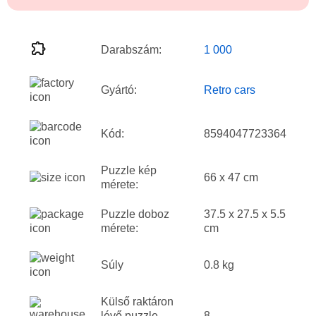
Darabszám:
1 000
Gyártó:
Retro cars
Kód:
8594047723364
Puzzle kép
66 x 47 cm
mérete:
Puzzle doboz
37.5 x 27.5 x 5.5
mérete:
cm
Súly
0.8 kg
Külső raktáron
lévő puzzle
8