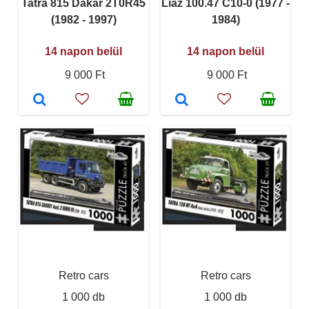
Tatra 815 Dakar 2T0R45
Liaz 100.47 C10-0 (1977 -
(1982 - 1997)
1984)
14 napon belül
14 napon belül
9 000 Ft
9 000 Ft
Retro cars
Retro cars
1 000 db
1 000 db