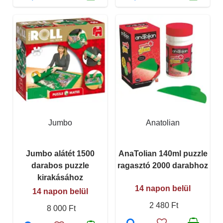
Jumbo
Anatolian
Jumbo alátét 1500
AnaTolian 140ml puzzle
darabos puzzle
ragasztó 2000 darabhoz
kirakásához
14 napon belül
14 napon belül
2 480 Ft
8 000 Ft