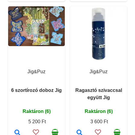
Jig&Puz
Jig&Puz
6 szortírozó doboz Jig
Ragasztó szivaccsal
együtt Jig
Raktáron (6)
Raktáron (6)
5 200 Ft
3 600 Ft