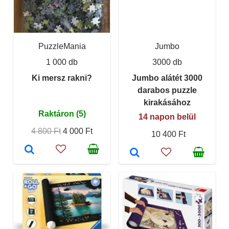
PuzzleMania
Jumbo
1 000 db
3000 db
Ki mersz rakni?
Jumbo alátét 3000
darabos puzzle
kirakásához
Raktáron (5)
14 napon belül
4 800 Ft
4 000 Ft
10 400 Ft