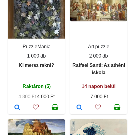
PuzzleMania
Art puzzle
1 000 db
2 000 db
Ki mersz rakni?
Raffael Santi: Az athéni
iskola
Raktáron (5)
14 napon belül
4 800 Ft
4 000 Ft
7 000 Ft