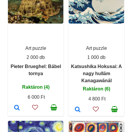
Art puzzle
Art puzzle
2 000 db
1 000 db
Pieter Brueghel: Bábel
Katsushika Hokusai: A
tornya
nagy hullám
Kanagawánál
Raktáron (4)
Raktáron (6)
6 000 Ft
4 800 Ft