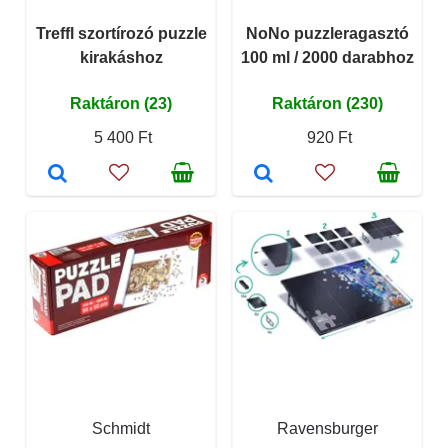
Treffl szortírozó puzzle
NoNo puzzleragasztó
kirakáshoz
100 ml / 2000 darabhoz
Raktáron (23)
Raktáron (230)
5 400 Ft
920 Ft
Schmidt
Ravensburger