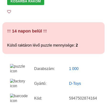
KOSÁRBA RAKOM
!!!
14 napon belül
!!!
Külső raktáron lévő puzzle mennyisége:
2
Darabszám:
1 000
Gyártó:
D-Toys
Kód:
5947502874164