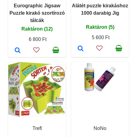
Eurographic Jigsaw
Alátét puzzle kirakáshoz
Puzzle kirakó szortírozó
1000 darabig Jig
tálcák
Raktáron (5)
Raktáron (12)
5 600 Ft
6 800 Ft
Trefl
NoNo