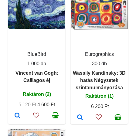
BlueBird
Eurographics
1 000 db
300 db
Vincent van Gogh:
Wassily Kandinsky: 3D
Csillagos éj
hatás Négyzetek
színtanulmányozása
Raktáron (2)
Raktáron (1)
5 120 Ft
4 600 Ft
6 200 Ft