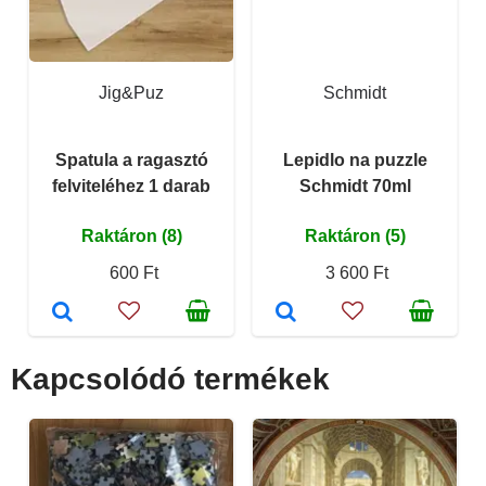
Jig&Puz
Schmidt
Spatula a ragasztó
Lepidlo na puzzle
felviteléhez 1 darab
Schmidt 70ml
Raktáron (8)
Raktáron (5)
600 Ft
3 600 Ft
Kapcsolódó termékek