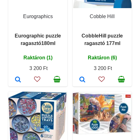
Eurographics
Cobble Hill
Eurographic puzzle
CobbleHill puzzle
ragasztó180ml
ragasztó 177ml
Raktáron (1)
Raktáron (6)
3 200 Ft
3 200 Ft