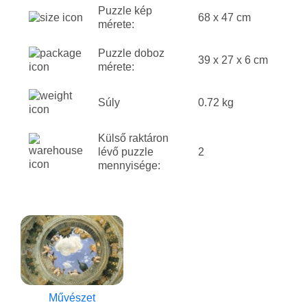
Puzzle kép
68 x 47 cm
mérete:
Puzzle doboz
39 x 27 x 6 cm
mérete:
Súly
0.72 kg
Külső raktáron
lévő puzzle
2
mennyisége:
Művészet