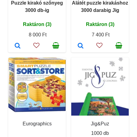
Puzzle kirakó szőnyeg
Alátét puzzle kirakáshoz
3000 db-ig
3000 darabig Jig
Raktáron (3)
Raktáron (3)
8 000 Ft
7 400 Ft
Eurographics
Jig&Puz
1000 db