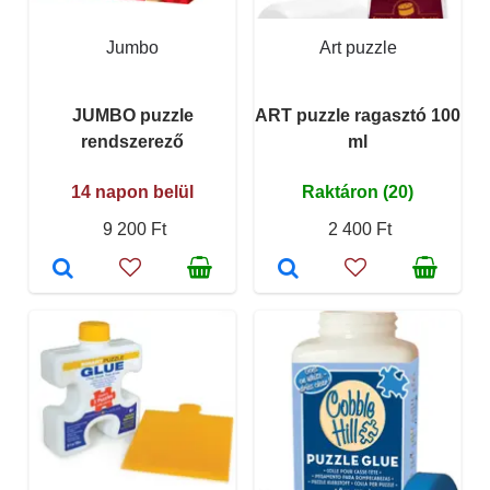
Jumbo
Art puzzle
JUMBO puzzle
ART puzzle ragasztó 100
rendszerező
ml
14 napon belül
Raktáron (20)
9 200 Ft
2 400 Ft