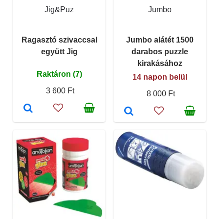
Jig&Puz
Jumbo
Ragasztó szivaccsal
Jumbo alátét 1500
együtt Jig
darabos puzzle
kirakásához
Raktáron (7)
14 napon belül
3 600 Ft
8 000 Ft