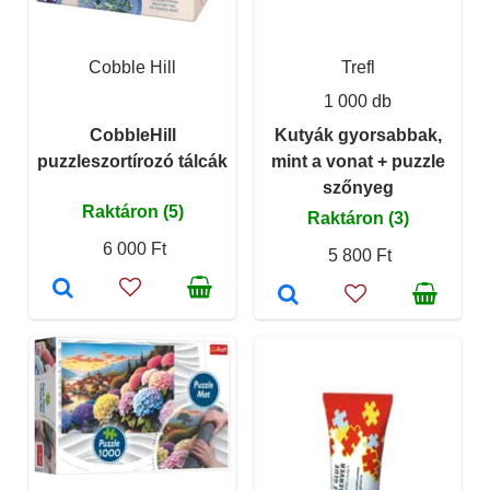
Cobble Hill
Trefl
1 000 db
CobbleHill
Kutyák gyorsabbak,
puzzleszortírozó tálcák
mint a vonat + puzzle
szőnyeg
Raktáron (5)
Raktáron (3)
6 000 Ft
5 800 Ft