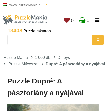
www.PuzzleMania.hu
0
0
13408
Puzzle raktáron
Puzzle Mania
1 000 db
D-Toys
Puzzle Művészet
Dupré: A pásztorlány a nyájával
Puzzle Dupré: A
pásztorlány a nyájával