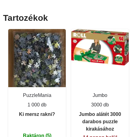
Tartozékok
PuzzleMania
Jumbo
1 000 db
3000 db
Ki mersz rakni?
Jumbo alátét 3000
darabos puzzle
kirakásához
Raktáron (5)