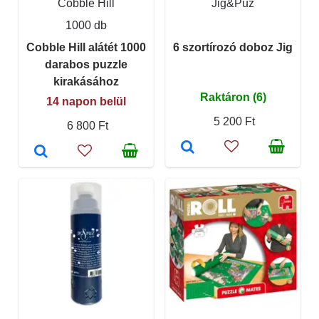
Cobble Hill
Jig&Puz
1000 db
Cobble Hill alátét 1000
6 szortírozó doboz Jig
darabos puzzle
kirakásához
Raktáron (6)
14 napon belül
5 200 Ft
6 800 Ft