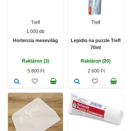
Trefl
Trefl
1 000 db
Hortenzia mesevilág
Lepidlo na puzzle Trefl
70ml
Raktáron (3)
Raktáron (20)
5 800 Ft
2 600 Ft