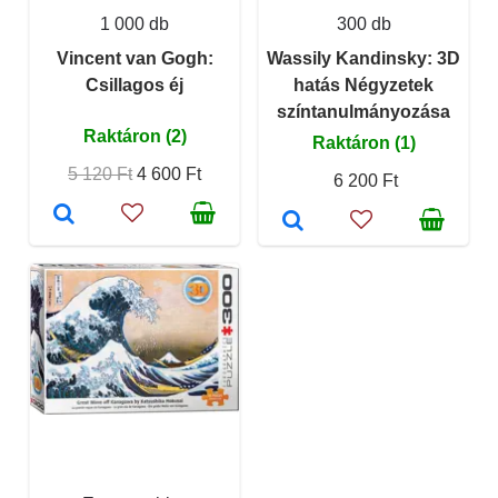
1 000 db
300 db
Vincent van Gogh:
Wassily Kandinsky: 3D
Csillagos éj
hatás Négyzetek
színtanulmányozása
Raktáron (2)
Raktáron (1)
5 120 Ft
4 600 Ft
6 200 Ft