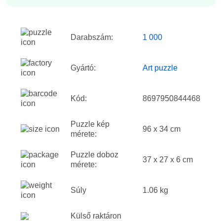
Darabszám:
1 000
Gyártó:
Art puzzle
Kód:
8697950844468
Puzzle kép
96 x 34 cm
mérete:
Puzzle doboz
37 x 27 x 6 cm
mérete:
Súly
1.06 kg
Külső raktáron