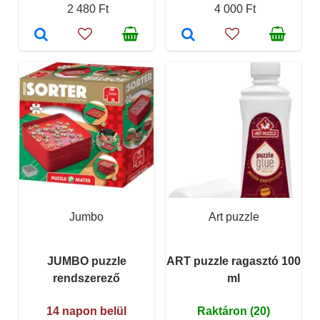
2 480 Ft
4 000 Ft
Jumbo
Art puzzle
JUMBO puzzle
ART puzzle ragasztó 100
rendszerező
ml
14 napon belül
Raktáron (20)