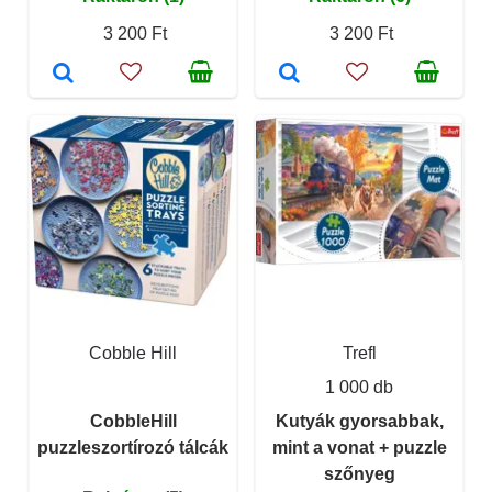
3 200 Ft
3 200 Ft
Cobble Hill
Trefl
1 000 db
CobbleHill
Kutyák gyorsabbak,
puzzleszortírozó tálcák
mint a vonat + puzzle
szőnyeg