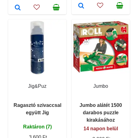
Jig&Puz
Jumbo
Ragasztó szivaccsal
Jumbo alátét 1500
együtt Jig
darabos puzzle
kirakásához
Raktáron (7)
14 napon belül
3 600 Ft