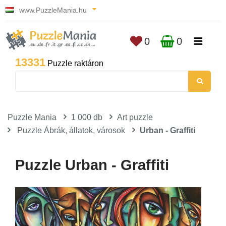
www.PuzzleMania.hu
0
0
13331
Puzzle raktáron
Puzzle Mania
1 000 db
Art puzzle
Puzzle Ábrák, állatok, városok
Urban - Graffiti
Puzzle Urban - Graffiti