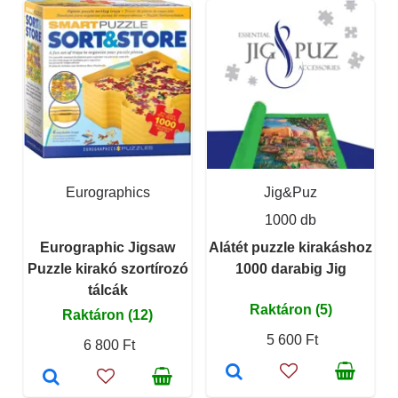
Eurographics
Jig&Puz
1000 db
Eurographic Jigsaw
Alátét puzzle kirakáshoz
Puzzle kirakó szortírozó
1000 darabig Jig
tálcák
Raktáron (5)
Raktáron (12)
5 600 Ft
6 800 Ft