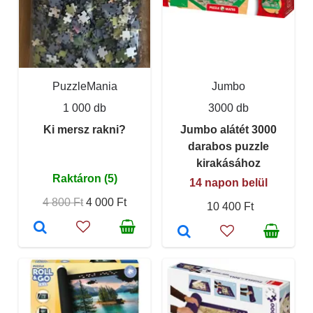
PuzzleMania
Jumbo
1 000 db
3000 db
Ki mersz rakni?
Jumbo alátét 3000
darabos puzzle
kirakásához
Raktáron (5)
14 napon belül
4 800 Ft
4 000 Ft
10 400 Ft