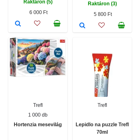
Raktáron (5)
Raktáron (3)
6 000 Ft
5 800 Ft
Trefl
Trefl
1 000 db
Hortenzia mesevilág
Lepidlo na puzzle Trefl
70ml