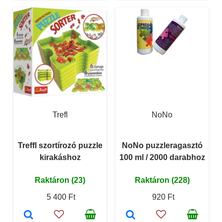
Trefl
NoNo
Treffl szortírozó puzzle
NoNo puzzleragasztó
kirakáshoz
100 ml / 2000 darabhoz
Raktáron (23)
Raktáron (228)
5 400 Ft
920 Ft