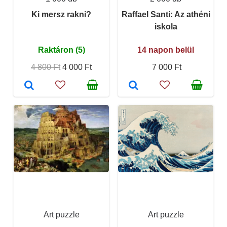
Ki mersz rakni?
Raffael Santi: Az athéni
iskola
Raktáron (5)
14 napon belül
4 800 Ft
4 000 Ft
7 000 Ft
Art puzzle
Art puzzle