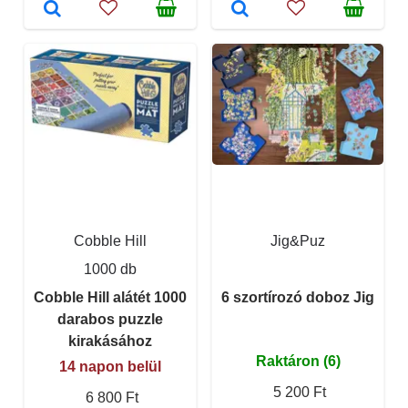
Cobble Hill
Jig&Puz
1000 db
Cobble Hill alátét 1000
6 szortírozó doboz Jig
darabos puzzle
kirakásához
Raktáron (6)
14 napon belül
5 200 Ft
6 800 Ft