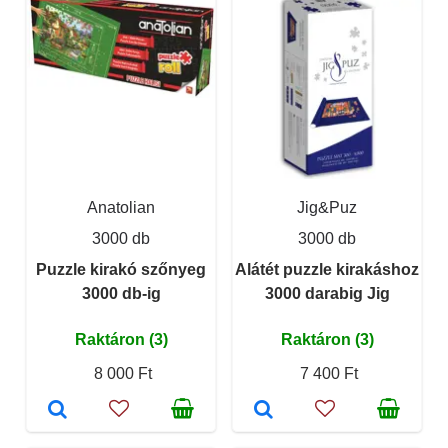
Anatolian
Jig&Puz
3000 db
3000 db
Puzzle kirakó szőnyeg
Alátét puzzle kirakáshoz
3000 db-ig
3000 darabig Jig
Raktáron (3)
Raktáron (3)
8 000 Ft
7 400 Ft