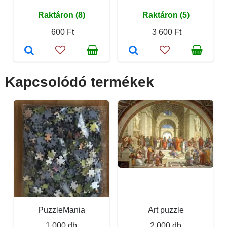
Raktáron (8)
Raktáron (5)
600 Ft
3 600 Ft
Kapcsolódó termékek
PuzzleMania
Art puzzle
1 000 db
2 000 db