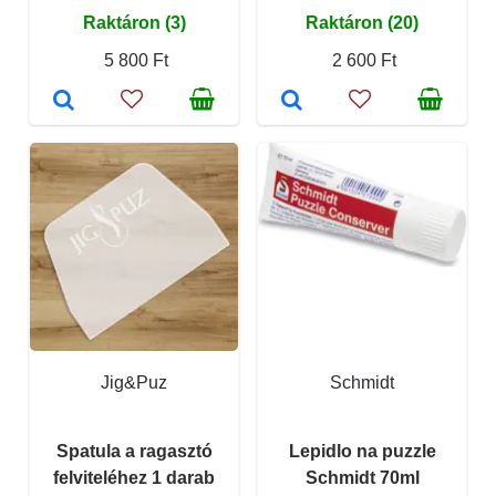
Raktáron (3)
Raktáron (20)
5 800 Ft
2 600 Ft
Jig&Puz
Schmidt
Spatula a ragasztó
Lepidlo na puzzle
felviteléhez 1 darab
Schmidt 70ml