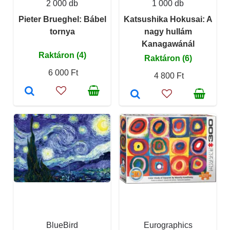
2 000 db
1 000 db
Pieter Brueghel: Bábel
Katsushika Hokusai: A
tornya
nagy hullám
Kanagawánál
Raktáron (4)
Raktáron (6)
6 000 Ft
4 800 Ft
BlueBird
Eurographics