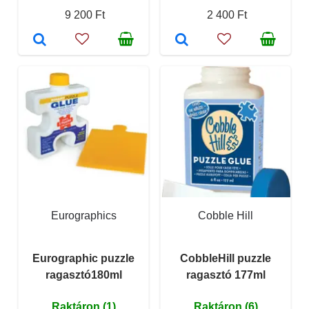
9 200 Ft
2 400 Ft
Eurographics
Cobble Hill
Eurographic puzzle
CobbleHill puzzle
ragasztó180ml
ragasztó 177ml
Raktáron (1)
Raktáron (6)