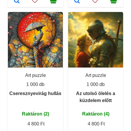
Art puzzle
Art puzzle
1 000 db
1 000 db
Cseresznyevirág hullás
Az utolsó ölelés a
küzdelem előtt
Raktáron (2)
Raktáron (4)
4 800 Ft
4 800 Ft