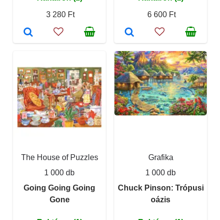
3 280 Ft
6 600 Ft
The House of Puzzles
Grafika
1 000 db
1 000 db
Going Going Going
Chuck Pinson: Trópusi
Gone
oázis