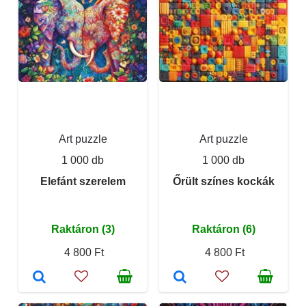
Art puzzle
Art puzzle
1 000 db
1 000 db
Elefánt szerelem
Őrült színes kockák
Raktáron (3)
Raktáron (6)
4 800 Ft
4 800 Ft