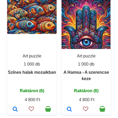
Art puzzle
Art puzzle
1 000 db
1 000 db
Színes halak mozaikban
A Hamsa - A szerencse
keze
Raktáron (6)
Raktáron (6)
4 800 Ft
4 800 Ft