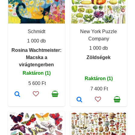
Schmidt
New York Puzzle
Company
1 000 db
1 000 db
Rosina Wachtmeister:
Macska a
Zöldségek
virágtengerben
Raktáron (1)
Raktáron (1)
5 600 Ft
7 400 Ft