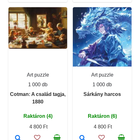
Art puzzle
Art puzzle
1 000 db
1 000 db
Cotman: A család tagja,
Sárkány harcos
1880
Raktáron (4)
Raktáron (6)
4 800 Ft
4 800 Ft