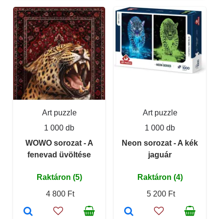
Art puzzle
Art puzzle
1 000 db
1 000 db
WOWO sorozat - A
Neon sorozat - A kék
fenevad üvöltése
jaguár
Raktáron (5)
Raktáron (4)
4 800 Ft
5 200 Ft