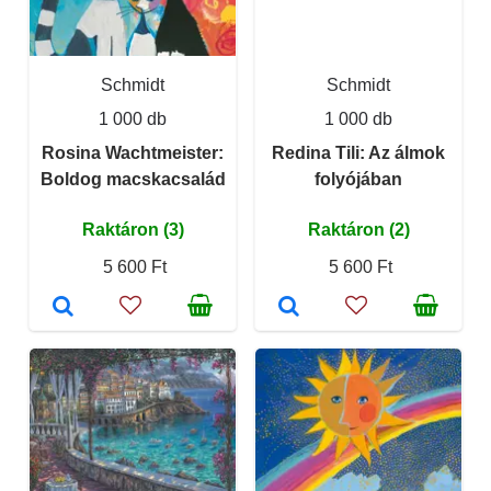
Schmidt
Schmidt
1 000 db
1 000 db
Rosina Wachtmeister:
Redina Tili: Az álmok
Boldog macskacsalád
folyójában
Raktáron (3)
Raktáron (2)
5 600 Ft
5 600 Ft