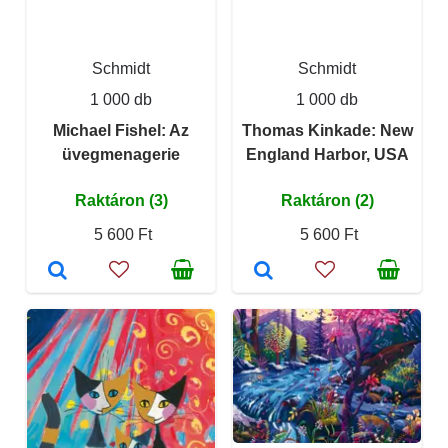
Schmidt
Schmidt
1 000 db
1 000 db
Michael Fishel: Az
Thomas Kinkade: New
üvegmenagerie
England Harbor, USA
Raktáron (3)
Raktáron (2)
5 600 Ft
5 600 Ft