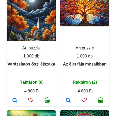
Art puzzle
Art puzzle
1 000 db
1 000 db
Varázslatos őszi éjszaka
Az élet fája mozaikban
Raktáron (6)
Raktáron (2)
4 800 Ft
4 800 Ft