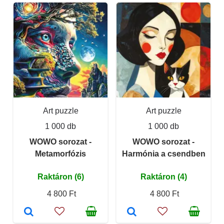
Art puzzle
Art puzzle
1 000 db
1 000 db
WOWO sorozat -
WOWO sorozat -
Metamorfózis
Harmónia a csendben
Raktáron (6)
Raktáron (4)
4 800 Ft
4 800 Ft