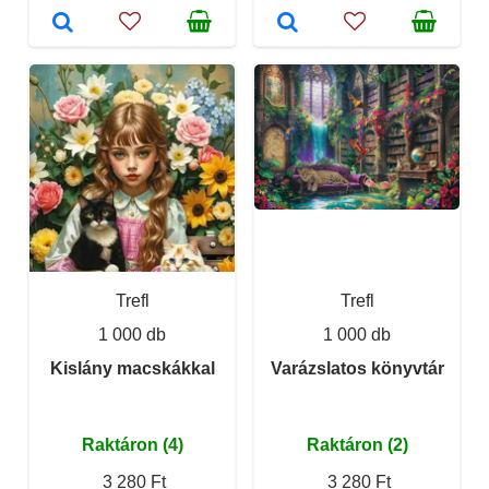
Trefl
Trefl
1 000 db
1 000 db
Kislány macskákkal
Varázslatos könyvtár
Raktáron (4)
Raktáron (2)
3 280 Ft
3 280 Ft