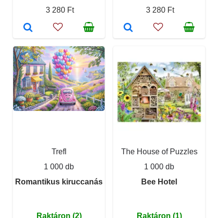
3 280 Ft
3 280 Ft
Trefl
The House of Puzzles
1 000 db
1 000 db
Romantikus kiruccanás
Bee Hotel
Raktáron (2)
Raktáron (1)