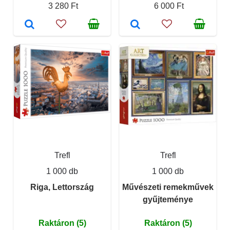
3 280 Ft
6 000 Ft
Trefl
Trefl
1 000 db
1 000 db
Riga, Lettország
Művészeti remekművek
gyűjteménye
Raktáron (5)
Raktáron (5)