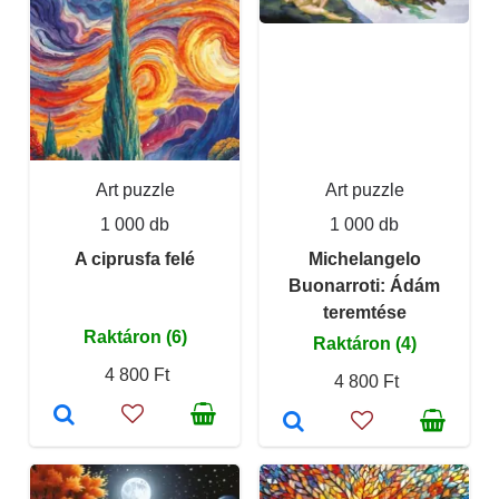
Art puzzle
Art puzzle
1 000 db
1 000 db
A ciprusfa felé
Michelangelo
Buonarroti: Ádám
teremtése
Raktáron (6)
Raktáron (4)
4 800 Ft
4 800 Ft