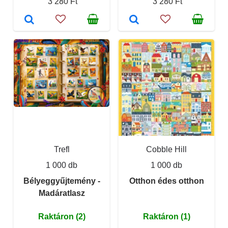
3 280 Ft
3 280 Ft
Trefl
Cobble Hill
1 000 db
1 000 db
Bélyeggyűjtemény -
Otthon édes otthon
Madáratlasz
Raktáron (2)
Raktáron (1)