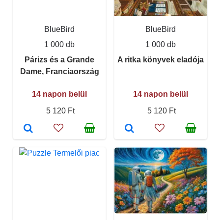
BlueBird
BlueBird
1 000 db
1 000 db
Párizs és a Grande
A ritka könyvek eladója
Dame, Franciaország
14 napon belül
14 napon belül
5 120 Ft
5 120 Ft