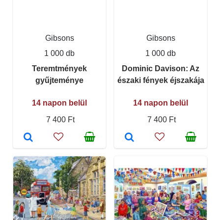
Gibsons
Gibsons
1 000 db
1 000 db
Teremtmények
Dominic Davison: Az
gyűjteménye
északi fények éjszakája
14 napon belül
14 napon belül
7 400 Ft
7 400 Ft