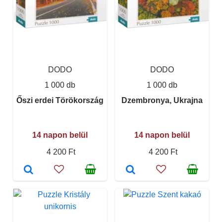
DODO
DODO
1 000 db
1 000 db
Őszi erdei Törökország
Dzembronya, Ukrajna
14 napon belül
14 napon belül
4 200 Ft
4 200 Ft