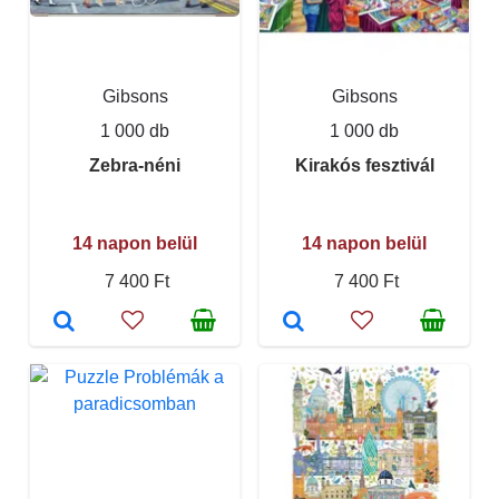
Gibsons
Gibsons
1 000 db
1 000 db
Zebra-néni
Kirakós fesztivál
14 napon belül
14 napon belül
7 400 Ft
7 400 Ft