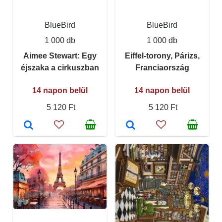
BlueBird
BlueBird
1 000 db
1 000 db
Aimee Stewart: Egy
Eiffel-torony, Párizs,
éjszaka a cirkuszban
Franciaország
14 napon belül
14 napon belül
5 120 Ft
5 120 Ft