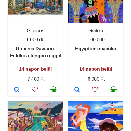
Gibsons
Grafika
1 000 db
1 000 db
Dominic Davison:
Egyiptomi macska
Földközi-tengeri reggel
14 napon belül
14 napon belül
7 400 Ft
6 000 Ft