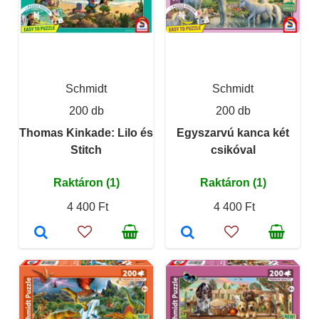
Schmidt
Schmidt
200 db
200 db
Thomas Kinkade: Lilo és
Egyszarvú kanca két
Stitch
csikóval
Raktáron (1)
Raktáron (1)
4 400 Ft
4 400 Ft