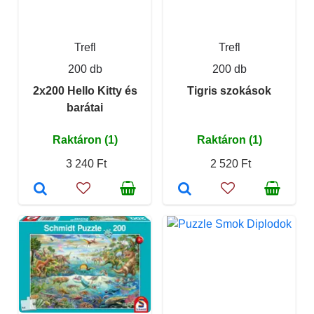
Trefl
Trefl
200 db
200 db
2x200 Hello Kitty és
Tigris szokások
barátai
Raktáron (1)
Raktáron (1)
3 240 Ft
2 520 Ft