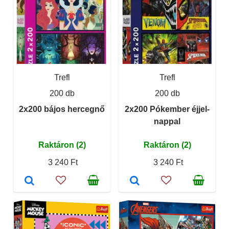
Trefl
Trefl
200 db
200 db
2x200 bájos hercegnő
2x200 Pókember éjjel-
nappal
Raktáron (2)
Raktáron (2)
3 240 Ft
3 240 Ft