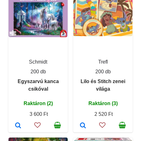
Schmidt
Trefl
200 db
200 db
Egyszarvú kanca
Lilo és Stitch zenei
csikóval
világa
Raktáron (2)
Raktáron (3)
3 600 Ft
2 520 Ft