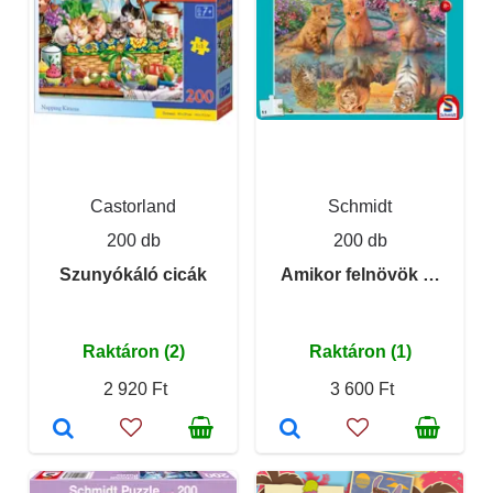
Castorland
Schmidt
200 db
200 db
Szunyókáló cicák
Amikor felnövök …
Raktáron (2)
Raktáron (1)
2 920 Ft
3 600 Ft