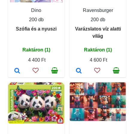
Dino
Ravensburger
200 db
200 db
Szófia és a nyuszi
Varázslatos víz alatti
világ
Raktáron (1)
Raktáron (1)
4 400 Ft
4 600 Ft