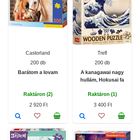
Castorland
Trefl
200 db
200 db
Barátom a lovam
A kanagawai nagy
hullám, Hokusai fa
Raktáron (2)
Raktáron (1)
2 920 Ft
3 400 Ft