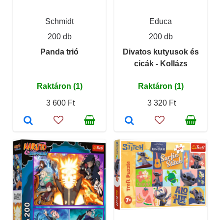
Schmidt
Educa
200 db
200 db
Panda trió
Divatos kutyusok és
cicák - Kollázs
Raktáron (1)
Raktáron (1)
3 600 Ft
3 320 Ft