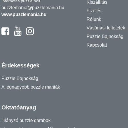
Internetes puzzle bolt
Kiszállítás
puzzlemania@puzzlemania.hu
Fizetés
www.puzzlemania.hu
Rólunk
Vásárlási feltételek
Puzzle Bajnokság
Kapcsolat
Érdekességek
Puzzle Bajnokság
A legnagyobb puzzle maniák
Oktatóanyag
Hiányzó puzzle darabok