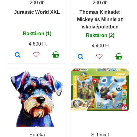
200 db
200 db
Jurassic World XXL
Thomas Kinkade:
Mickey és Minnie az
iskolaépületben
Raktáron (1)
Raktáron (2)
4 600 Ft
4 400 Ft
Eureka
Schmidt