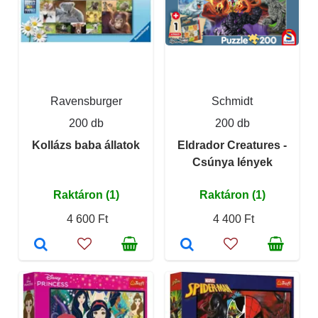
Ravensburger
Schmidt
200 db
200 db
Kollázs baba állatok
Eldrador Creatures -
Csúnya lények
Raktáron (1)
Raktáron (1)
4 600 Ft
4 400 Ft