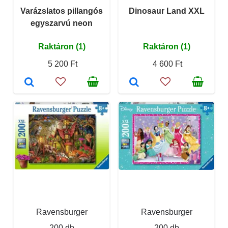
Varázslatos pillangós
Dinosaur Land XXL
egyszarvú neon
Raktáron (1)
Raktáron (1)
5 200 Ft
4 600 Ft
Ravensburger
Ravensburger
200 db
200 db