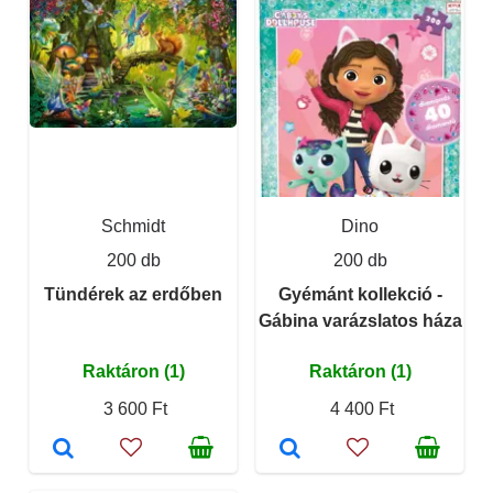
Schmidt
Dino
200 db
200 db
Tündérek az erdőben
Gyémánt kollekció -
Gábina varázslatos háza
Raktáron (1)
Raktáron (1)
3 600 Ft
4 400 Ft