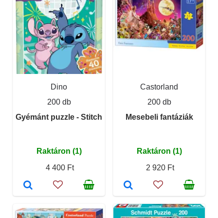
Dino
Castorland
200 db
200 db
Gyémánt puzzle - Stitch
Mesebeli fantáziák
Raktáron (1)
Raktáron (1)
4 400 Ft
2 920 Ft