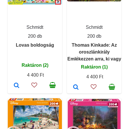
Schmidt
Schmidt
200 db
200 db
Lovas boldogság
Thomas Kinkade: Az
oroszlánkirály
Emlékezzen arra, ki vagy
Raktáron (2)
Raktáron (1)
4 400 Ft
4 400 Ft