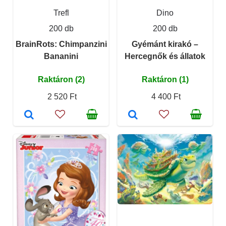
Trefl
Dino
200 db
200 db
BrainRots: Chimpanzini
Gyémánt kirakó –
Bananini
Hercegnők és állatok
Raktáron (2)
Raktáron (1)
2 520 Ft
4 400 Ft