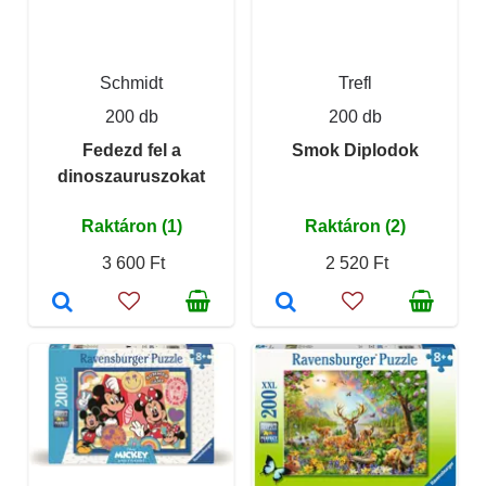
Schmidt
Trefl
200 db
200 db
Fedezd fel a
Smok Diplodok
dinoszauruszokat
Raktáron (1)
Raktáron (2)
3 600 Ft
2 520 Ft