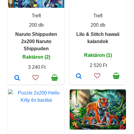
Trefl
Trefl
200 db
200 db
Naruto Shippuden
Lilo & Stitch hawaii
2x200 Naruto
kalandok
Shippuden
Raktáron (1)
Raktáron (2)
2 520 Ft
3 240 Ft